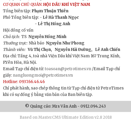
CƠ QUAN CHỦ QUẢN:
HỘI DẦU KHÍ VIỆT NAM
Tổng biên tập:
Phạm Thuận Thiên
Phó Tổng biên tập: -
Lê Hà Thanh Ngọc
- Lê Thị Hồng Anh
Hội đồng cố vấn
Chủ tịch:
TS
Nguyễn Hồng Minh
Thường trực:
Nhà báo
Nguyễn Như Phong
Thành viên:
Vũ Thị Chọn,
Nguyễn Hải Đường,
Lê Anh Chiến
Địa chỉ: Tầng 4, toà nhà Viện Dầu khí Việt Nam 167 Trung Kính,
P.Yên Hòa, Hà Nội.
Email Tạp chí điện tử:
toasoan@petrotimes.vn
/Email Tạp chí
giấy:
nangluongmoi@petrotimes.vn
Hotline: 0937.66.46.46
Chỉ phát hành, sao chép thông tin từ Tạp chí điện tử PetroTimes
khi có sự đồng ý bằng văn bản của Ban biên tập.
© Quảng cáo: Mrs Vân Anh - 0912.094.243
Based on MasterCMS Ultimate Edition v2.8 2018