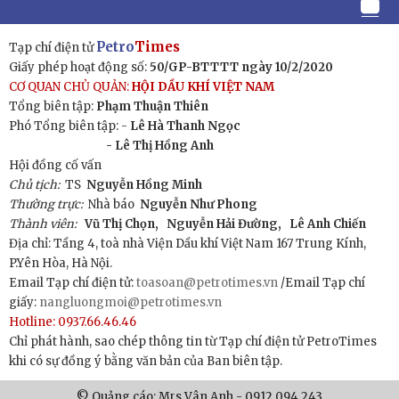
Petro
Times
Tạp chí điện tử
Giấy phép hoạt động số:
50/GP-BTTTT ngày 10/2/2020
CƠ QUAN CHỦ QUẢN:
HỘI DẦU KHÍ VIỆT NAM
Tổng biên tập:
Phạm Thuận Thiên
Phó Tổng biên tập: -
Lê Hà Thanh Ngọc
- Lê Thị Hồng Anh
Hội đồng cố vấn
Chủ tịch:
TS
Nguyễn Hồng Minh
Thường trực:
Nhà báo
Nguyễn Như Phong
Thành viên:
Vũ Thị Chọn,
Nguyễn Hải Đường,
Lê Anh Chiến
Địa chỉ: Tầng 4, toà nhà Viện Dầu khí Việt Nam 167 Trung Kính,
P.Yên Hòa, Hà Nội.
Email Tạp chí điện tử:
toasoan@petrotimes.vn
/Email Tạp chí
giấy:
nangluongmoi@petrotimes.vn
Hotline: 0937.66.46.46
Chỉ phát hành, sao chép thông tin từ Tạp chí điện tử PetroTimes
khi có sự đồng ý bằng văn bản của Ban biên tập.
© Quảng cáo: Mrs Vân Anh - 0912.094.243