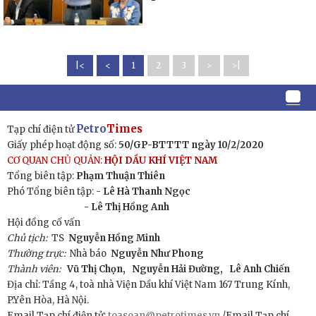
|<
<
1
2
3
>
>|
Petro
Times
Tạp chí điện tử
Giấy phép hoạt động số:
50/GP-BTTTT ngày 10/2/2020
CƠ QUAN CHỦ QUẢN:
HỘI DẦU KHÍ VIỆT NAM
Tổng biên tập:
Phạm Thuận Thiên
Phó Tổng biên tập: -
Lê Hà Thanh Ngọc
- Lê Thị Hồng Anh
Hội đồng cố vấn
Chủ tịch:
TS
Nguyễn Hồng Minh
Thường trực:
Nhà báo
Nguyễn Như Phong
Thành viên:
Vũ Thị Chọn,
Nguyễn Hải Đường,
Lê Anh Chiến
Địa chỉ: Tầng 4, toà nhà Viện Dầu khí Việt Nam 167 Trung Kính,
P.Yên Hòa, Hà Nội.
Email Tạp chí điện tử:
toasoan@petrotimes.vn
/Email Tạp chí