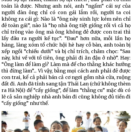
toán là được. Nhưng anh nói, anh “ngấm” cái sự của
người đàn ông chỉ có con gái lắm rồi, người ta coi
không ra cái gì: Nào là “ông này sinh lực kém nên chỉ
đẻ toàn gái”, nào là “họ nhà ông tiệt giống rồi vì cả họ
chỉ trông vào ông mà ông không đẻ được con trai thì
lấy đâu ra người kế tục”. “Đau” hơn nữa, mỗi lần họ
hàng, làng xóm tổ chức hội hè hay cỗ bàn, anh toàn bị
xếp ngồi “chiếu dưới” và bị chỉ trích, châm chọc: “Sau
này, khi về với tổ tiên, ông phải đi ăn đậu ở nhờ”. Hay:
“Ông làm để làm gì? Làm mà để cho thằng khác hưởng
thì đừng làm”... Vì vậy, bằng mọi cách anh phải đẻ được
con trai, kể cả phải bán cả cơ ngơi gồm nhà cửa, ruộng
đất đi. Anh đã tính sang tận Thái Lan (chứ không thèm
ra Hà Nội) để “cấy giống”, để làm “thằng cu” mặc dù có
lẽ cả sản nghiệp nhà anh bán đi cũng không đủ tiền đi
“cấy giống” như thế.