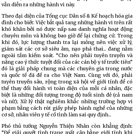
vẫn diễn ra những hành vi này.
Theo đại diện của Tổng cục Dân số & Kế hoạch hóa gia
đình cho biết: Việc bắt quả tang những hành vi trên rất
khó khăn bởi nó được nấp sau danh nghĩa hoạt động
chuyên môn và không bao giờ để lại chứng cứ. Trong
khi đó, lực lượng thanh tra lại mỏng nên việc xử lý,
giám sát các cơ sở siêu âm, nạo phá thai... đang nằm
ngoài tầm kiểm soát. “Cho nên phải tuyên truyền và
nâng cao ý thức tuyệt đối của các cán bộ y tế trước tiên”
đó là giải pháp chung mà các chuyên gia trong nước
và quốc tế đã đề ra cho Việt Nam. Cùng với đó, phải
tuyên truyền sâu, rộng trong xã hội về giới tính để có
thể thay đổi hành vi toàn diện của mỗi cá nhân, đặc
biệt là những đối tượng trong độ tuổi sinh đẻ (cả nam
và nữ); Xử lý thật nghiêm khắc những trường hợp vi
phạm bằng cách rút giấy phép hành nghề của những
cơ sở, nhân viên y tế cố tình làm sai quy định...
Phó thủ tướng Nguyễn Thiện Nhân còn khẳng định:
“Để giải quyết tình trạng mất cân bằng giới tính khi