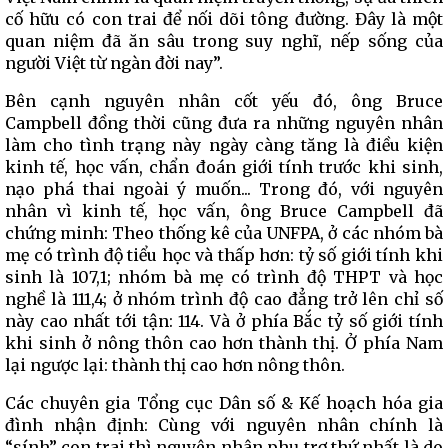
cố hữu có con trai để nối dõi tông đường. Đây là một
quan niệm đã ăn sâu trong suy nghĩ, nếp sống của
người Việt từ ngàn đời nay”.
Bên cạnh nguyên nhân cốt yếu đó, ông Bruce
Campbell đồng thời cũng đưa ra những nguyên nhân
làm cho tình trạng này ngày càng tăng là điều kiện
kinh tế, học vấn, chẩn đoán giới tính trước khi sinh,
nạo phá thai ngoài ý muốn... Trong đó, với nguyên
nhân vì kinh tế, học vấn, ông Bruce Campbell đã
chứng minh: Theo thống kê của UNFPA, ở các nhóm bà
mẹ có trình độ tiểu học và thấp hơn: tỷ số giới tính khi
sinh là 107,1; nhóm bà mẹ có trình độ THPT và học
nghề là 111,4; ở nhóm trình độ cao đẳng trở lên chỉ số
này cao nhất tới tận: 114. Và ở phía Bắc tỷ số giới tính
khi sinh ở nông thôn cao hơn thành thị. Ở phía Nam
lại ngược lại: thành thị cao hơn nông thôn.
Các chuyên gia Tổng cục Dân số & Kế hoạch hóa gia
đình nhận định: Cùng với nguyên nhân chính là
“sính” con trai thì nguyên nhân phụ trợ thứ nhất là do