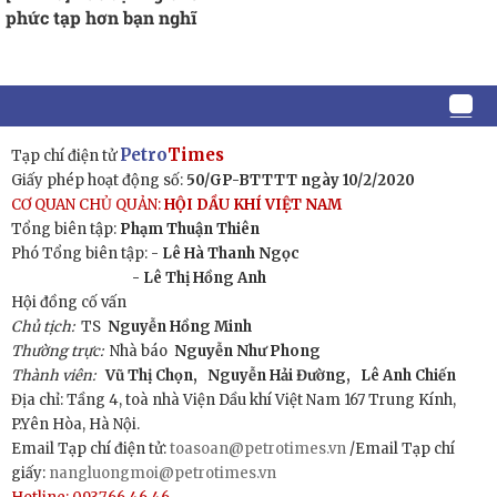
phức tạp hơn bạn nghĩ
Petro
Times
Tạp chí điện tử
Giấy phép hoạt động số:
50/GP-BTTTT ngày 10/2/2020
CƠ QUAN CHỦ QUẢN:
HỘI DẦU KHÍ VIỆT NAM
Tổng biên tập:
Phạm Thuận Thiên
Phó Tổng biên tập: -
Lê Hà Thanh Ngọc
- Lê Thị Hồng Anh
Hội đồng cố vấn
Chủ tịch:
TS
Nguyễn Hồng Minh
Thường trực:
Nhà báo
Nguyễn Như Phong
Thành viên:
Vũ Thị Chọn,
Nguyễn Hải Đường,
Lê Anh Chiến
Địa chỉ: Tầng 4, toà nhà Viện Dầu khí Việt Nam 167 Trung Kính,
P.Yên Hòa, Hà Nội.
Email Tạp chí điện tử:
toasoan@petrotimes.vn
/Email Tạp chí
giấy:
nangluongmoi@petrotimes.vn