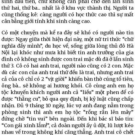
sinh đầu tiên, chứ không cần phải chờ đến lần sinh
thứ hai, thứ ba... nhất là ở khu vực thành thị. Người ta
cũng thống kê: càng người có học thức cao thì sự mất
cân bằng giới tính khi sinh càng cao.
Có một chuyện mà kể ra đây sẽ khó có người nào tin
được: Ngay giữa thời hiện đại này, một nữ tri thức “chữ
nghĩa đầy mình”, du học về, sống giữa lòng thủ đô Hà
Nội lại khóc như mưa khi biết tin anh trưởng của gia
đình cô không sinh được con trai mặc dù đã ở lần sinh
thứ 3. Cô có hai anh trai, người nào cũng có 2 con. Mặc
dù các con của anh trai thứ đều là trai, nhưng anh trai
cả của cô chỉ có 2 “vịt giời” khiến bàn thờ cúng tổ tiên,
ông bà... sẽ không ai hương khói. Cô cùng anh em họ
tộc khuyến khích người anh cả “liều” một phen để có
được “thằng cu”, bỏ qua quy định, bị kỷ luật cũng chấp
nhận. Đủ 9 tháng 10 ngày, lúc vợ anh đang nằm trong
phòng sinh thì anh em họ tộc “rồng rắn lên mây”
đứng chờ “tin vui” bên ngoài. Đến khi bác sĩ báo tin:
“Con gái xinh lắm!”, cả đoàn người ấy ủ dột, lũ lượt kéo
nhau về trong không khí căng thẳng. Anh trai cô chết