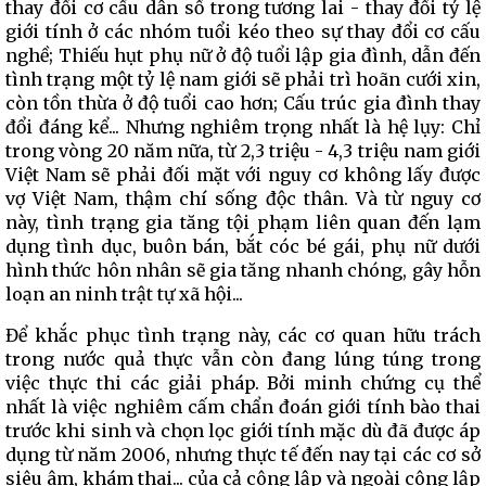
thay đổi cơ cấu dân số trong tương lai - thay đổi tỷ lệ
giới tính ở các nhóm tuổi kéo theo sự thay đổi cơ cấu
nghề; Thiếu hụt phụ nữ ở độ tuổi lập gia đình, dẫn đến
tình trạng một tỷ lệ nam giới sẽ phải trì hoãn cưới xin,
còn tồn thừa ở độ tuổi cao hơn; Cấu trúc gia đình thay
đổi đáng kể... Nhưng nghiêm trọng nhất là hệ lụy: Chỉ
trong vòng 20 năm nữa, từ 2,3 triệu - 4,3 triệu nam giới
Việt Nam sẽ phải đối mặt với nguy cơ không lấy được
vợ Việt Nam, thậm chí sống độc thân. Và từ nguy cơ
này, tình trạng gia tăng tội phạm liên quan đến lạm
dụng tình dục, buôn bán, bắt cóc bé gái, phụ nữ dưới
hình thức hôn nhân sẽ gia tăng nhanh chóng, gây hỗn
loạn an ninh trật tự xã hội...
Để khắc phục tình trạng này, các cơ quan hữu trách
trong nước quả thực vẫn còn đang lúng túng trong
việc thực thi các giải pháp. Bởi minh chứng cụ thể
nhất là việc nghiêm cấm chẩn đoán giới tính bào thai
trước khi sinh và chọn lọc giới tính mặc dù đã được áp
dụng từ năm 2006, nhưng thực tế đến nay tại các cơ sở
siêu âm, khám thai... của cả công lập và ngoài công lập