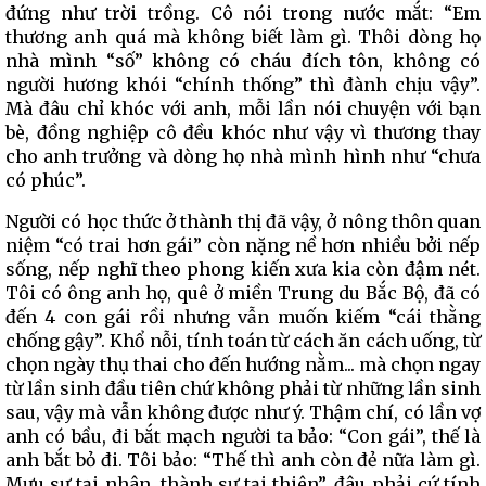
đứng như trời trồng. Cô nói trong nước mắt: “Em
thương anh quá mà không biết làm gì. Thôi dòng họ
nhà mình “số” không có cháu đích tôn, không có
người hương khói “chính thống” thì đành chịu vậy”.
Mà đâu chỉ khóc với anh, mỗi lần nói chuyện với bạn
bè, đồng nghiệp cô đều khóc như vậy vì thương thay
cho anh trưởng và dòng họ nhà mình hình như “chưa
có phúc”.
Người có học thức ở thành thị đã vậy, ở nông thôn quan
niệm “có trai hơn gái” còn nặng nề hơn nhiều bởi nếp
sống, nếp nghĩ theo phong kiến xưa kia còn đậm nét.
Tôi có ông anh họ, quê ở miền Trung du Bắc Bộ, đã có
đến 4 con gái rồi nhưng vẫn muốn kiếm “cái thằng
chống gậy”. Khổ nỗi, tính toán từ cách ăn cách uống, từ
chọn ngày thụ thai cho đến hướng nằm... mà chọn ngay
từ lần sinh đầu tiên chứ không phải từ những lần sinh
sau, vậy mà vẫn không được như ý. Thậm chí, có lần vợ
anh có bầu, đi bắt mạch người ta bảo: “Con gái”, thế là
anh bắt bỏ đi. Tôi bảo: “Thế thì anh còn đẻ nữa làm gì.
Mưu sự tại nhân, thành sự tại thiên”, đâu phải cứ tính