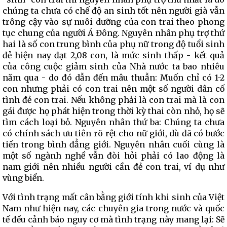
chúng ta chưa có chế độ an sinh tốt nên người già vẫn
trông cậy vào sự nuôi dưỡng của con trai theo phong
tục chung của người Á Đông. Nguyên nhân phụ trợ thứ
hai là số con trung bình của phụ nữ trong độ tuổi sinh
đẻ hiện nay đạt 2,08 con, là mức sinh thấp - kết quả
của công cuộc giảm sinh của Nhà nước ta bao nhiêu
năm qua - do đó dẫn đến mâu thuẫn: Muốn chỉ có 1-2
con nhưng phải có con trai nên một số người dân cố
tình đẻ con trai. Nếu không phải là con trai mà là con
gái được họ phát hiện trong thời kỳ thai còn nhỏ, họ sẽ
tìm cách loại bỏ. Nguyên nhân thứ ba: Chúng ta chưa
có chính sách ưu tiên rõ rệt cho nữ giới, dù đã có bước
tiến trong bình đẳng giới. Nguyên nhân cuối cùng là
một số ngành nghề vẫn đòi hỏi phải có lao động là
nam giới nên nhiều người cần đẻ con trai, ví dụ như
vùng biển.
Với tình trạng mất cân bằng giới tính khi sinh của Việt
Nam như hiện nay, các chuyên gia trong nước và quốc
tế đều cảnh báo nguy cơ mà tình trạng này mang lại: Sẽ