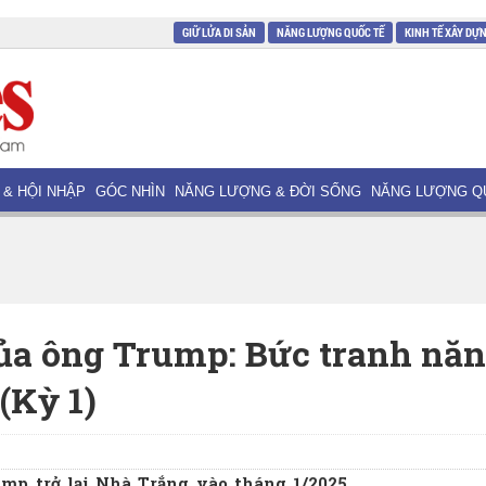
GIỮ LỬA DI SẢN
NĂNG LƯỢNG QUỐC TẾ
KINH TẾ XÂY DỰ
 & HỘI NHẬP
GÓC NHÌN
NĂNG LƯỢNG & ĐỜI SỐNG
NĂNG LƯỢNG Q
a ông Trump: Bức tranh nă
(Kỳ 1)
mp trở lại Nhà Trắng vào tháng 1/2025