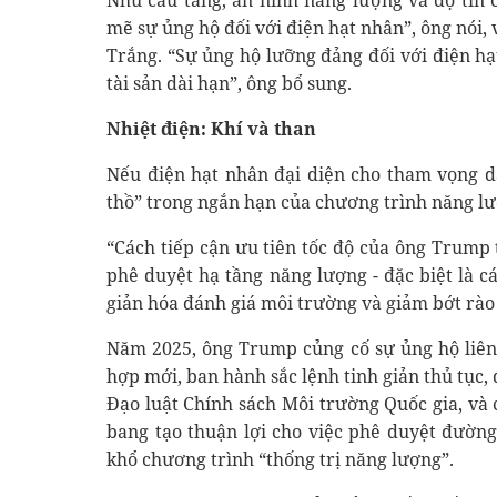
Nhu cầu tăng, an ninh năng lượng và độ tin 
mẽ sự ủng hộ đối với điện hạt nhân”, ông nói, 
Trắng. “Sự ủng hộ lưỡng đảng đối với điện hạt
tài sản dài hạn”, ông bổ sung.
Nhiệt điện: Khí và than
Nếu điện hạt nhân đại diện cho tham vọng dà
thồ” trong ngắn hạn của chương trình năng l
“Cách tiếp cận ưu tiên tốc độ của ông Trump 
phê duyệt hạ tầng năng lượng - đặc biệt là c
giản hóa đánh giá môi trường và giảm bớt rào
Năm 2025, ông Trump củng cố sự ủng hộ liên
hợp mới, ban hành sắc lệnh tinh giản thủ tục,
Đạo luật Chính sách Môi trường Quốc gia, và 
bang tạo thuận lợi cho việc phê duyệt đườn
khổ chương trình “thống trị năng lượng”.