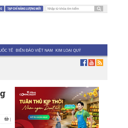
NG
TẠP CHÍ NĂNG LƯỢNG MỚI
UỐC TẾ
BIỂN ĐẢO VIỆT NAM
KIM LOẠI QUÝ
ng
|