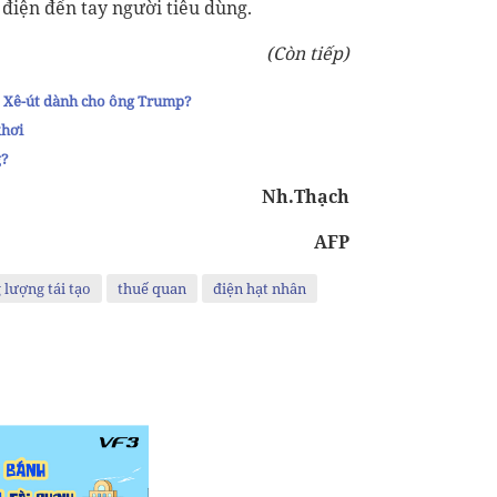
 điện đến tay người tiêu dùng.
(Còn tiếp)
p Xê-út dành cho ông Trump?
khơi
g?
Nh.Thạch
AFP
 lượng tái tạo
thuế quan
điện hạt nhân