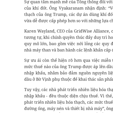
Sự quan tâm mạnh mẽ của Tổng thống đối với c
của khí đốt. Ông Vyakaranam nhận định: “Vớ
thạch của ông Trump, các dự án dùng khí đốt
vừa dễ được cấp phép hơn so với những lựa ch
Karen Wayland, CEO của GridWise Alliance, c
tương tự, khi chính quyền thúc đẩy duy trì h
quy mô lớn, bao gồm việc nới lỏng các quy đ
nhà máy than và ban hành các lệnh khẩn cấp đ
Sự ưu ái còn thể hiện rõ hơn qua việc miễn 
mức thuế nào của ông Trump được áp lên dầu t
nhập khẩu, nhằm bảo đảm nguồn nguyên liệ
dầu ở Bờ Vịnh phụ thuộc để khai thác sản ph
Tuy vậy, các nhà phát triển nhiên liệu hóa t
nhập khẩu - đều thuộc diện chịu thuế. Vì th
phát triển nhiên liệu hóa thạch, các mức thuế
đường ống, máy nén và thiết bị nhà máy”, ôn