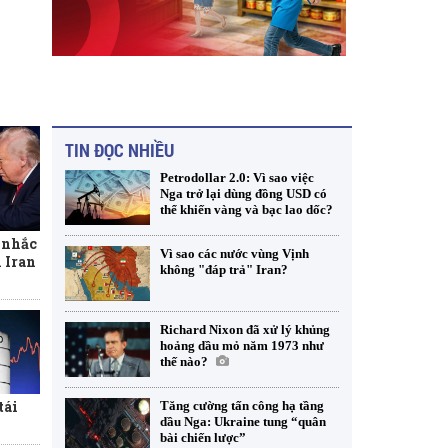
TIN ĐỌC NHIỀU
Petrodollar 2.0: Vì sao việc
Nga trở lại dùng đồng USD có
thể khiến vàng và bạc lao dốc?
 nhắc
i Iran
Vì sao các nước vùng Vịnh
không "đáp trả" Iran?
Richard Nixon đã xử lý khủng
hoảng dầu mỏ năm 1973 như
thế nào?
tái
Tăng cường tấn công hạ tầng
dầu Nga: Ukraine tung “quân