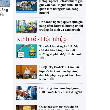
[Infographic] Petrovietnam gìn
giữ văn hóa "Nghĩa tình" từ sự
 Đông
quan tâm tới người lao động
iển
hưu trí
Để doanh nghiệp quyết định giá
xăng dầu: Bước đi hướng tới thị
trường ổn định và cạnh tranh
Kinh tế - Hội nhập
Tin tức kinh tế ngày 6/8: Mọi
chủ thể bán hàng trên môi
trường số phải được định danh
ĐBQH Tạ Đình Thi: Cần thiết
lập cơ chế khai thác hạ tầng
dầu khí phục vụ phát triển kinh
tế biển
Giá xăng dầu đồng loạt giảm,
E10 ở mức hơn 22.300 đồng/lít
Quốc hội xem xét siêu dự án