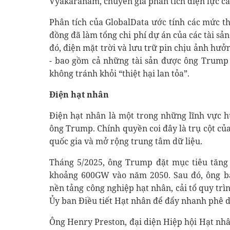
Vyakaranam, chuyên gia phân tích điện lực cấ
Phân tích của GlobalData ước tính các mức t
đồng đã làm tổng chi phí dự án của các tài sả
đó, điện mặt trời và lưu trữ pin chịu ảnh hưở
- bao gồm cả những tài sản được ông Trump
không tránh khỏi “thiệt hại lan tỏa”.
Điện hạt nhân
Điện hạt nhân là một trong những lĩnh vực h
ông Trump. Chính quyền coi đây là trụ cột củ
quốc gia và mở rộng trung tâm dữ liệu.
Tháng 5/2025, ông Trump đặt mục tiêu tăng
khoảng 600GW vào năm 2050. Sau đó, ông b
nền tảng công nghiệp hạt nhân, cải tổ quy trì
Ủy ban Điều tiết Hạt nhân để đẩy nhanh phê d
Ông Henry Preston, đại diện Hiệp hội Hạt nhân