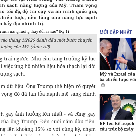
ính sách năng lượng của Mỹ. Tham vọng
o tốc độ, độ tin cậy và an ninh quốc gia,
chiến lược, nền tảng cho năng lực cạnh
 bẩy địa chính trị.
MỚI CẬP NHẬT
 vào tháng 1/2025 đánh dấu một bước chuyển
 lượng của Mỹ. (Ảnh: AP)
g trái ngược: Nhu cầu tăng trưởng kỷ lục
 việc ủng hộ nhiên liệu hóa thạch lại đối
lượng sạch.
Mỹ và Israel cân
ba chiến lược vớ
tâm dữ liệu. Ông Trump thể hiện rõ quyết
 vọng đó đã lan tỏa mạnh mẽ sang chính
ch gây ảnh hưởng lớn nhất - và cũng gây
 của ông Trump. Đến cuối năm đầu tiên,
BP lên kế hoạch 
ng lên khoảng 15% so với cùng kỳ, chạm
cấu trúc bộ máy