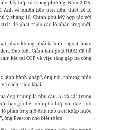
húc đẩy hợp tác song phương. Năm 2025,
Anh về nhiên liệu tiên tiến, thiết kế lò
chú ý, tháng 10, Chính phủ Mỹ hợp tác với
tric để phát triển các lò phản ứng mới,
 hạt nhân không phải là bước ngoặt hoàn
Biden, Đạo luật Giảm lạm phát (IRA) đã hỗ
cam kết tại COP về việc tăng gấp ba công
c lệnh hành pháp”, ông nói, “nhưng nhìn
 và cách triển khai”.
ủa ông Trump là nhu cầu. AI và các trung
hơn bao giờ hết nhờ phù hợp với đặc tính
ác lò phản ứng mô-đun nhỏ trên khắp nước
”, ông Preston cho biết thêm.