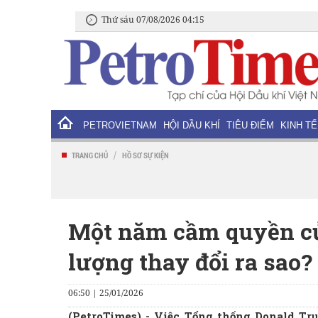
Thứ sáu 07/08/2026 04:15
PETROVIETNAM
HỘI DẦU KHÍ
TIÊU ĐIỂM
KINH TẾ
/
TRANG CHỦ
HỒ SƠ SỰ KIỆN
Một năm cầm quyền củ
lượng thay đổi ra sao? 
06:50 | 25/01/2026
(PetroTimes) -
Việc Tổng thống Donald Tru