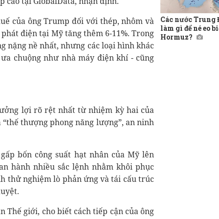
p cao tại GlobalData, nhận định.
Các nước Trung
huế của ông Trump đối với thép, nhôm và
làm gì để né eo b
n phát điện tại Mỹ tăng thêm 6-11%. Trong
Hormuz?
ng nặng nề nhất, nhưng các loại hình khác
 ưa chuộng như nhà máy điện khí - cũng
ưởng lợi rõ rệt nhất từ nhiệm kỳ hai của
a “thế thượng phong năng lượng”, an ninh
 gấp bốn công suất hạt nhân của Mỹ lên
an hành nhiều sắc lệnh nhằm khôi phục
nh thử nghiệm lò phản ứng và tái cấu trúc
uyệt.
 Thế giới, cho biết cách tiếp cận của ông