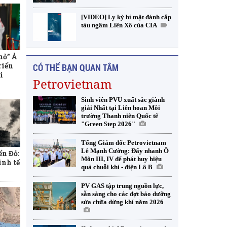
bài chiến lược”
[VIDEO] Ly kỳ bí mật đánh cắp
tàu ngầm Liên Xô của CIA
mỏ” Ả
riển
CÓ THỂ BẠN QUAN TÂM
i
Petrovietnam
Sinh viên PVU xuất sắc giành
giải Nhất tại Liên hoan Môi
trường Thanh niên Quốc tế
"Green Step 2026"
Tổng Giám đốc Petrovietnam
ển Đỏ:
Lê Mạnh Cường: Đẩy nhanh Ô
inh tế
Môn III, IV để phát huy hiệu
quả chuỗi khí - điện Lô B
PV GAS tập trung nguồn lực,
sẵn sàng cho các đợt bảo dưỡng
sửa chữa dừng khí năm 2026