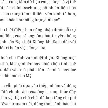
ác trung tâm dữ liệu càng củng cố vị thế
i các chính sách ủng hộ nhiên liệu hóa
 cho trung tâm dữ liệu vừa kinh tế hơn,
ọn khác như năng lượng tái tạo”.
ho biết điện than cũng nhận được hỗ trợ
oạt động của các nguồn phát truyền thống
ịnh của Đạo luật Không khí Sạch đối với
ể trì hoãn việc đóng cửa.
thuế cho lĩnh vực nhiệt điện: Không một
hô, khí tự nhiên hay nhiên liệu tinh chế
u đầu vào mà phần lớn các nhà máy lọc
ẩm dầu mỏ cho Mỹ.
hạch vẫn phải dựa vào thép, nhôm và đồng
ế, “dù chính sách của ông Trump thúc đẩy
 lên vật liệu chủ chốt đã làm tăng chi phí
g Vyakaranam nói, đồng thời cảnh báo chi