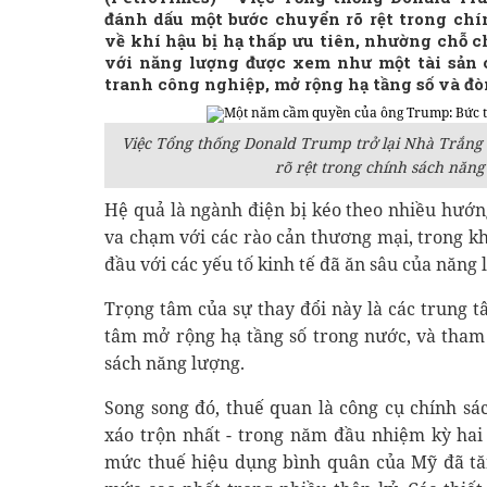
đánh dấu một bước chuyển rõ rệt trong ch
về khí hậu bị hạ thấp ưu tiên, nhường chỗ ch
với năng lượng được xem như một tài sản 
tranh công nghiệp, mở rộng hạ tầng số và đòn
Việc Tổng thống Donald Trump trở lại Nhà Trắng
rõ rệt trong chính sách năng
Hệ quả là ngành điện bị kéo theo nhiều hướn
va chạm với các rào cản thương mại, trong khi
đầu với các yếu tố kinh tế đã ăn sâu của năng 
Trọng tâm của sự thay đổi này là các trung 
tâm mở rộng hạ tầng số trong nước, và tham
sách năng lượng.
Song song đó, thuế quan là công cụ chính sá
xáo trộn nhất - trong năm đầu nhiệm kỳ hai
mức thuế hiệu dụng bình quân của Mỹ đã tă