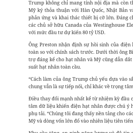
Trump không chỉ mang tính nội địa mà còn t
Mỹ ký thỏa thuận với Hàn Quốc, Nhật Bản và 
phản ứng và khai thác thiết bị cỡ lớn. Đáng 
các chủ sở hữu Canada của Westinghouse Elec
với mức đầu tư dự kiến 80 tỷ USD.
Ông Preston nhận định sự hồi sinh của điện
toàn so với chính sách trước. Dưới thời ông 
trợ đáng kể cho hạt nhân và Mỹ cũng dẫn dắt 
suất hạt nhân toàn cầu.
“Cách làm của ông Trump chủ yếu dựa vào sắ
chung vẫn là sự tiếp nối, chỉ khác về trọng tâm
Điều thay đổi mạnh nhất kể từ nhiệm kỳ đầu c
tâm dữ liệu khiến điện hạt nhân được chú ý 
phụ tải. “Chúng tôi đang thấy nền tảng cho c
Mỹ và dòng vốn lớn đổ vào nhiên liệu tiên tiến