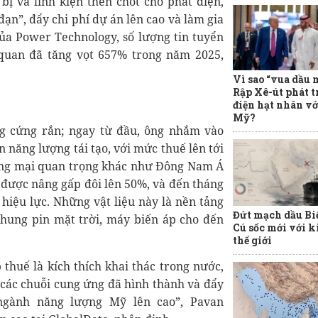
bị và linh kiện then chốt cho phát điện,
đạn”, đẩy chi phí dự án lên cao và làm gia
của Power Technology, số lượng tin tuyển
quan đã tăng vọt 657% trong năm 2025,
Vì sao “vua dầu 
Rập Xê-út phát t
điện hạt nhân vớ
Mỹ?
g cứng rắn; ngay từ đầu, ông nhắm vào
n năng lượng tái tạo, với mức thuế lên tới
ương mại quan trọng khác như Đông Nam Á
 được nâng gấp đôi lên 50%, và đến tháng
hiệu lực. Những vật liệu này là nền tảng
Đứt mạch dầu Bi
 khung pin mặt trời, máy biến áp cho đến
Cú sốc mới với k
thế giới
thuế là kích thích khai thác trong nước,
 các chuỗi cung ứng đã hình thành và đẩy
o ngành năng lượng Mỹ lên cao”, Pavan