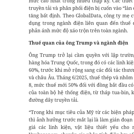
mức cao nhất trong nhiều thập kỷ. Các thiết 
truyền tải và phân phối điện bị cuốn vào “làn 
tăng bất định. Theo GlobalData, công ty mẹ 
dụng trong ngành điện liên quan đến thuế 
phản ánh mức độ xáo trộn trên toàn ngành.
Thuế quan của ông Trump và ngành điện
Ông Trump trở lại cầm quyền với lập trườn
hàng hóa Trung Quốc, trong đó có các linh kiệ
60%, trước khi mở rộng sang các đối tác th
và châu Âu. Tháng 6/2025, thuế thép và nhôm
8, mức thuế mới 50% đối với đồng bắt đầu có 
của toàn bộ hệ thống điện, từ tháp tua-bin,
đường dây truyền tải.
“Trong khi mục tiêu của Mỹ từ các biện pháp 
thì ảnh hưởng trước mắt lại là làm gián đoạn
giá các linh kiện, vật liệu thiết yếu ch