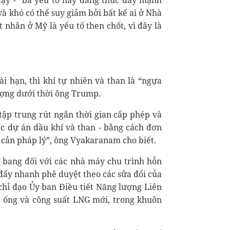
cậy - “ba yếu tố này đang thúc đẩy mạnh
và khó có thể suy giảm bởi bất kể ai ở Nhà
 nhân ở Mỹ là yếu tố then chốt, vì đây là
i hạn, thì khí tự nhiên và than là “ngựa
ượng dưới thời ông Trump.
tập trung rút ngắn thời gian cấp phép và
ác dự án dầu khí và than - bằng cách đơn
 cản pháp lý”, ông Vyakaranam cho biết.
 bang đối với các nhà máy chu trình hỗn
 đẩy nhanh phê duyệt theo các sửa đổi của
chỉ đạo Ủy ban Điều tiết Năng lượng Liên
g ống và công suất LNG mới, trong khuôn