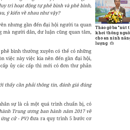
uy trì hoạt động tự phê bình và phê bình,
u, ý kiến về nhau như vậy?
yên nhưng gần đến đại hội người ta quan
Tháo gỡ ba "nút t
g mà người dân, dư luận cũng quan tâm,
khơi thông nguồ
cho an ninh năn
lượng
t, phê bình thường xuyên có thể có những
n việc này việc kia nên đến gần đại hội,
 cấp ủy các cấp thì mới có đơn thư phản
ới thấy cần phải thông tin, đánh giá đúng
hân sự là cả một quá trình chuẩn bị, có
 hành Trung ương ban hành năm 2017 về
 ứng cử - PV)
đưa ra quy trình 5 bước cơ