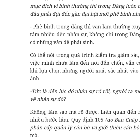
mục đích vì bình thường thì trong Đảng luôn d
đâu phải đợi đến gần đại hội mới phê bình
nha
- Phê bình trong đảng thì vẫn làm thường xu
tâm nhiều đền nhân sự, không chỉ trong Đản
có những vấn đề phát sinh.
Có thể nói trong quá trình kiểm tra giám sá
việc mình chưa làm đến nơi đến chốn, vẫn cò
khi lựa chọn những người xuất sắc nhất vào
ánh.
-Tức là đến lúc đó nhân sự rõ rồi, người ta m
về nhân sự đó?
Không, làm sao mà rõ được. Liên quan đến n
nhiều bước lắm. Quy định 105
(do Ban Chấp
phân cấp quản lý cán bộ và giới thiệu cán bộ
mà.