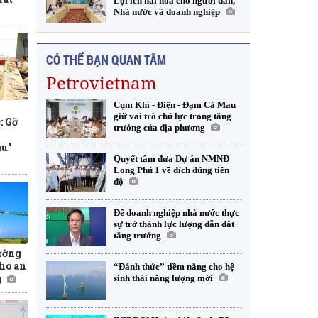
Lợi ích hài hòa cho người dân,
Nhà nước và doanh nghiệp
CÓ THỂ BẠN QUAN TÂM
Petrovietnam
Cụm Khí - Điện - Đạm Cà Mau
giữ vai trò chủ lực trong tăng
: Gỡ
trưởng của địa phương
àu"
Quyết tâm đưa Dự án NMNĐ
Long Phú 1 về đích đúng tiến
độ
Để doanh nghiệp nhà nước thực
sự trở thành lực lượng dẫn dắt
tăng trưởng
rường
cho an
“Đánh thức” tiềm năng cho hệ
g
sinh thái năng lượng mới