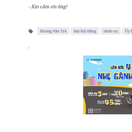
- Xin cảm ơn ông!
Hoàng Văn Trà
Đại hội Đảng
nhân sự
Ủy 