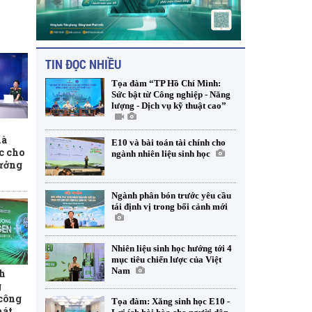
TIN ĐỌC NHIỀU
Tọa đàm “TP Hồ Chí Minh:
Sức bật từ Công nghiệp - Năng
lượng - Dịch vụ kỹ thuật cao”
hà
E10 và bài toán tài chính cho
c cho
ngành nhiên liệu sinh học
rưởng
Ngành phân bón trước yêu cầu
tái định vị trong bối cảnh mới
Nhiên liệu sinh học hướng tới 4
mục tiêu chiến lược của Việt
Nam
h
g
 công
Tọa đàm: Xăng sinh học E10 -
hát