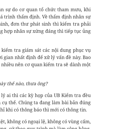
hân sự do cơ quan tổ chức tham mưu, khi
uá trình thẩm định. Về thẩm định nhân sự
 sinh, đơn thư phát sinh thì kiểm tra phải
ng hợp nhân sự xứng đáng thì tiếp tục ủng
 kiểm tra giám sát các nội dung phục vụ
i gian nhất định để xử lý vấn đề này. Bao
h nhiều nên cơ quan kiểm tra sẽ dành một
này thế nào, thưa ông?
ử lý ai thì các kỳ họp của UB Kiểm tra đều
n cụ thể. Chúng ta đang làm bài bản đúng
hỉ khi có thông báo thì mới có thông tin.
iệt, không có ngoại lệ, không có vùng cấm,
ông, cứ theo quy trình mà làm công bằng,