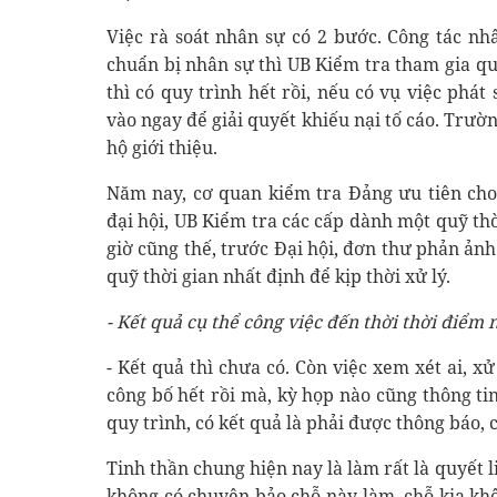
Việc rà soát nhân sự có 2 bước. Công tác n
chuẩn bị nhân sự thì UB Kiểm tra tham gia q
thì có quy trình hết rồi, nếu có vụ việc phát
vào ngay để giải quyết khiếu nại tố cáo. Trườ
hộ giới thiệu.
Năm nay, cơ quan kiểm tra Đảng ưu tiên cho
đại hội, UB Kiểm tra các cấp dành một quỹ thờ
giờ cũng thế, trước Đại hội, đơn thư phản ản
quỹ thời gian nhất định để kịp thời xử lý.
- Kết quả cụ thể công việc đến thời thời điểm 
- Kết quả thì chưa có. Còn việc xem xét ai, x
công bố hết rồi mà, kỳ họp nào cũng thông ti
quy trình, có kết quả là phải được thông báo, c
Tinh thần chung hiện nay là làm rất là quyết l
không có chuyện bảo chỗ này làm, chỗ kia kh