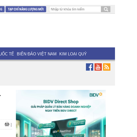
NG
TẠP CHÍ NĂNG LƯỢNG MỚI
UỐC TẾ
BIỂN ĐẢO VIỆT NAM
KIM LOẠI QUÝ
ý
|