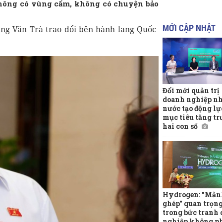
 không có vùng cấm, không có chuyện bảo
MỚI CẬP NHẬT
g Văn Trà trao đổi bên hành lang Quốc
Đổi mới quản trị
doanh nghiệp n
nước tạo động lự
mục tiêu tăng t
hai con số
Hydrogen: "Mản
ghép" quan trọn
trong bức tranh
nghiệp không p