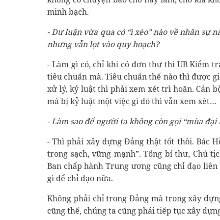
minh bạch.
- Dư luận vừa qua có “ì xèo” nào về nhân sự 
nhưng vẫn lọt vào quy hoạch?
- Làm gì có, chỉ khi có đơn thư thì UB Kiểm t
tiêu chuẩn mà. Tiêu chuẩn thế nào thì được giớ
xử lý, kỷ luật thì phải xem xét trì hoãn. Cán 
mà bị kỷ luật một việc gì đó thì vẫn xem xét…
- Làm sao để người ta không còn gọi “mùa đại 
- Thì phải xây dựng Đảng thật tốt thôi. Bác H
trong sạch, vững mạnh”. Tổng bí thư, Chủ tịc
Ban chấp hành Trung ương cũng chỉ đạo liên 
gì để chỉ đạo nữa.
Không phải chỉ trong Đảng mà trong xây dựn
cũng thế, chúng ta cũng phải tiếp tục xây dựng