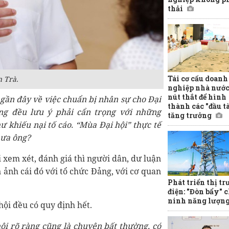
thải
Tái cơ cấu doanh
 Trà.
nghiệp nhà nước
nút thắt để hình
 gần đây về việc chuẩn bị nhân sự cho Đại
thành các "đầu t
ảng đều lưu ý phải cẩn trọng với những
tăng trưởng
ư khiếu nại tố cáo. “Mùa Đại hội
” thực tế
hưa ông?
hi xem xét, đánh giá thì người dân, dư luận
n ảnh cái đó với tổ chức Đảng, với cơ quan
Phát triển thị t
điện: "Đòn bẩy" 
ninh năng lượn
hội đều có quy định hết.
ội rõ ràng cũng là chuyện bất thường, có