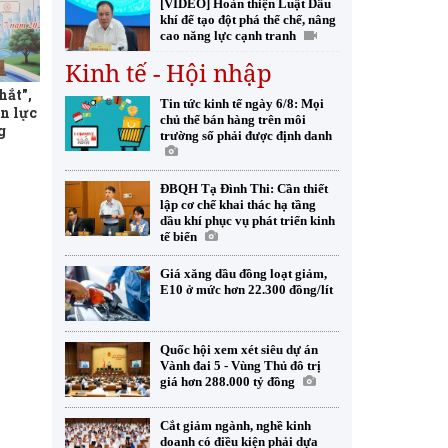
[VIDEO] Hoàn thiện Luật Dầu
khí để tạo đột phá thể chế, nâng
cao năng lực cạnh tranh
Kinh tế - Hội nhập
hắt",
Tin tức kinh tế ngày 6/8: Mọi
n lực
chủ thể bán hàng trên môi
g
trường số phải được định danh
ĐBQH Tạ Đình Thi: Cần thiết
lập cơ chế khai thác hạ tầng
dầu khí phục vụ phát triển kinh
tế biển
Giá xăng dầu đồng loạt giảm,
E10 ở mức hơn 22.300 đồng/lít
Quốc hội xem xét siêu dự án
Vành đai 5 - Vùng Thủ đô trị
giá hơn 288.000 tỷ đồng
Cắt giảm ngành, nghề kinh
doanh có điều kiện phải dựa