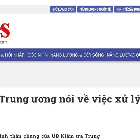
GIỮ LỬA DI SẢN
NĂNG LƯỢNG QUỐC TẾ
KINH TẾ XÂY DỰ
 & HỘI NHẬP
GÓC NHÌN
NĂNG LƯỢNG & ĐỜI SỐNG
NĂNG LƯỢNG Q
Trung ương nói về việc xử l
 tinh thần chung của UB Kiểm tra Trung