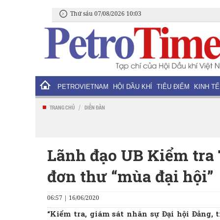
Thứ sáu 07/08/2026 10:03
PETROVIETNAM
HỘI DẦU KHÍ
TIÊU ĐIỂM
KINH TẾ
/
TRANG CHỦ
DIỄN ĐÀN
Lãnh đạo UB Kiểm tra 
đơn thư “mùa đại hội”
06:57 | 16/06/2020
“Kiểm tra, giám sát nhân sự Đại hội Đảng,