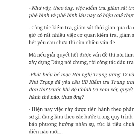
- Như vậy, theo ông, việc kiểm tra, giám sát 
phê bình và phê bình lâu nay có hiệu quả thự
- Công tác kiểm tra, giám sát thời gian qua đã
giờ có rất nhiều việc cơ quan kiểm tra, giám
hết yêu cầu chưa thì còn nhiều vấn đề.
Mà nếu giải quyết hết được vấn đề thì nói làm
xây dựng Đảng nói chung, rồi công tác đấu t
-
Phát biểu bế mạc H
ội nghị Trung ương 12 vừ
Phú Trọng đã yêu cầu U
B Kiểm tra Trung ươn
đơn thư trước khi Bộ Chính trị xem xét, quyết
hành thế nào, thưa ông?
- Hiện nay việc này được tiến hành theo phâ
sự gì, đang làm theo các bước trong quy trìn
báo phương hướng nhân sự, tức là tiêu chuẩn
diện nào mới…