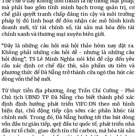
Thể chế ở đây không đơn thuần là hệ thống luật pháp,
mà phải bao gồm tính minh bạch trong quản trị, cơ
chế giải quyết tranh chấp đáng tin cậy và môi trường
pháp lý đủ linh hoạt để đón nhận các mô hình kinh
doanh mới, từ tài chính số, tài sản mã hóa đến tài
chính xanh và thương mại xuyên biên giới.
“Đây là những câu hỏi mà hội thảo hôm nay đặt ra.
Không phải những câu hỏi dễ - nhưng là những câu
hỏi đúng”, TS Lê Minh Nghĩa nói khi đề cập đến yêu
cầu xác định cơ chế đặc thù, sản phẩm ưu tiên và
phương thức để Đà Nẵng trở thành cửa ngõ thu hút các
dòng vốn thế hệ mới.
Từ thực tiễn địa phương, ông Trần Chí Cường - Phó
Chủ tịch UBND TP Đà Nẵng cho biết thành phố xác
định định hướng phát triển VIFC-DN theo mô hình
hiện đại, chủ động tiếp cận sớm các phân khúc tài
chính mới. Trong đó, Đà Nẵng hướng tới thu hút dòng
vốn đầu tư gián tiếp, quỹ đầu tư quốc tế, phát triển nhà
đầu tư tổ chức, giao dịch tín chỉ carbon, mã hóa tài sản