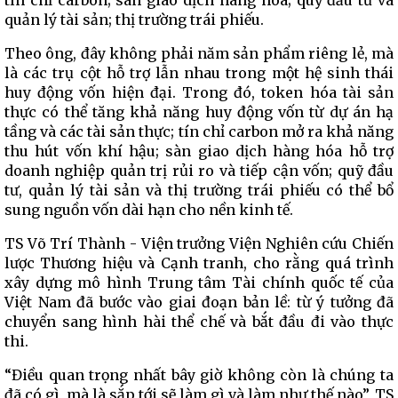
tín chỉ carbon; sàn giao dịch hàng hóa; quỹ đầu tư và
quản lý tài sản; thị trường trái phiếu.
Theo ông, đây không phải năm sản phẩm riêng lẻ, mà
là các trụ cột hỗ trợ lẫn nhau trong một hệ sinh thái
huy động vốn hiện đại. Trong đó, token hóa tài sản
thực có thể tăng khả năng huy động vốn từ dự án hạ
tầng và các tài sản thực; tín chỉ carbon mở ra khả năng
thu hút vốn khí hậu; sàn giao dịch hàng hóa hỗ trợ
doanh nghiệp quản trị rủi ro và tiếp cận vốn; quỹ đầu
tư, quản lý tài sản và thị trường trái phiếu có thể bổ
sung nguồn vốn dài hạn cho nền kinh tế.
TS Võ Trí Thành - Viện trưởng Viện Nghiên cứu Chiến
lược Thương hiệu và Cạnh tranh, cho rằng quá trình
xây dựng mô hình Trung tâm Tài chính quốc tế của
Việt Nam đã bước vào giai đoạn bản lề: từ ý tưởng đã
chuyển sang hình hài thể chế và bắt đầu đi vào thực
thi.
“Điều quan trọng nhất bây giờ không còn là chúng ta
đã có gì, mà là sắp tới sẽ làm gì và làm như thế nào”, TS