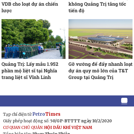
VDB cho loạt dự án chiến
không Quảng Trị tăng tốc
lược
tiến độ
Quảng Trị: Lấy mẫu 1.952
Gỡ vướng để đẩy nhanh loạt
phần mộ liệt sĩ tại Nghĩa
dự án quy mô lớn của T&T
trang liệt sĩ Vĩnh Linh
Group tại Quảng Trị
Petro
Times
Tạp chí điện tử
Giấy phép hoạt động số:
50/GP-BTTTT ngày 10/2/2020
CƠ QUAN CHỦ QUẢN:
HỘI DẦU KHÍ VIỆT NAM