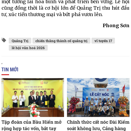
một tương lai hòa bình và phát triển bền vững. Lễ hội
cũng đồng thời là cơ hội lớn để Quảng Trị thu hút đầu
tư, xúc tiến thương mại và bứt phá vươn lên.
Phong Sơn
Quảng Trị
chiến thắng thành cổ quảng trị
vĩ tuyến 17
lễ hội văn hoá 2026
TIN MỚI
Tập đoàn của Bầu Hiển mở
Chính thức cất nóc Đài Kiểm
rộng hợp tác vốn, bắt tay
soát không lưu, Cảng hàng