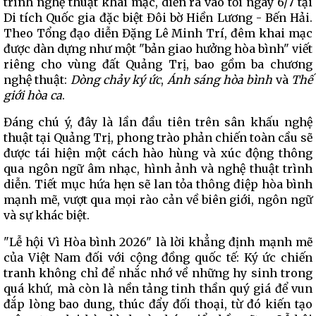
trình nghệ thuật khai mạc, diễn ra vào tối ngày 6/7 tại
Di tích Quốc gia đặc biệt Đôi bờ Hiền Lương - Bến Hải.
Theo Tổng đạo diễn Đặng Lê Minh Trí, đêm khai mạc
được dàn dựng như một "bản giao hưởng hòa bình" viết
riêng cho vùng đất Quảng Trị, bao gồm ba chương
nghệ thuật:
Dòng chảy ký ức
,
Ánh sáng hòa bình
và
Thế
giới hòa ca
.
Đáng chú ý, đây là lần đầu tiên trên sân khấu nghệ
thuật tại Quảng Trị, phong trào phản chiến toàn cầu sẽ
được tái hiện một cách hào hùng và xúc động thông
qua ngôn ngữ âm nhạc, hình ảnh và nghệ thuật trình
diễn. Tiết mục hứa hẹn sẽ lan tỏa thông điệp hòa bình
mạnh mẽ, vượt qua mọi rào cản về biên giới, ngôn ngữ
và sự khác biệt.
"Lễ hội Vì Hòa bình 2026" là lời khẳng định mạnh mẽ
của Việt Nam đối với cộng đồng quốc tế: Ký ức chiến
tranh không chỉ để nhắc nhớ về những hy sinh trong
quá khứ, mà còn là nền tảng tinh thần quý giá để vun
đắp lòng bao dung, thúc đẩy đối thoại, từ đó kiến tạo