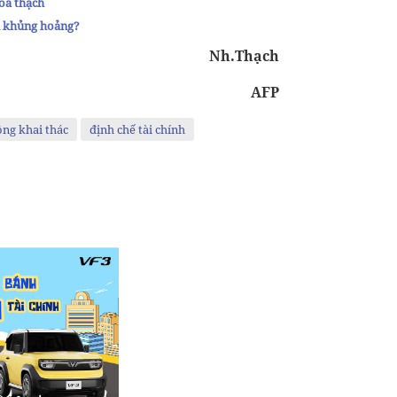
hóa thạch
i khủng hoảng?
Nh.Thạch
AFP
ng khai thác
định chế tài chính