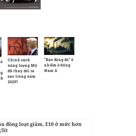
"Báo động đỏ" ô
Chính sách
tế
nhiễm ở Đông
năng lượng Mỹ
Nam Á
đã thay đổi ra
ng
sao trong năm
ch
2025?
ầu đồng loạt giảm, E10 ở mức hơn
/lít