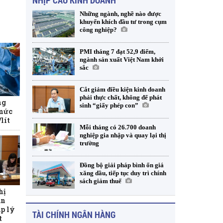
NHỊP CẦU KINH DOANH
Những ngành, nghề nào được
khuyến khích đầu tư trong cụm
công nghiệp?
PMI tháng 7 đạt 52,9 điểm,
ngành sản xuất Việt Nam khởi
sắc
Cắt giảm điều kiện kinh doanh
phải thực chất, không để phát
ng
sinh “giấy phép con”
 mức
lít
Mỗi tháng có 26.700 doanh
nghiệp gia nhập và quay lại thị
trường
Đồng bộ giải pháp bình ổn giá
xăng dầu, tiếp tục duy trì chính
sách giảm thuế
hị
àn
p lý
TÀI CHÍNH NGÂN HÀNG
t