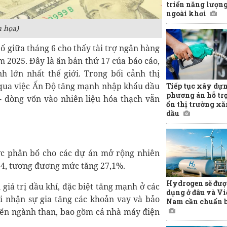
triển năng lượn
ngoài khơi
 họa)
ố giữa tháng 6 cho thấy tài trợ ngân hàng
m 2025. Đây là ấn bản thứ 17 của báo cáo,
h lớn nhất thế giới. Trong bối cảnh thị
n qua việc Ấn Độ tăng mạnh nhập khẩu dầu
Tiếp tục xây dự
phương án hỗ tr
 dòng vốn vào nhiên liệu hóa thạch vẫn
ổn thị trường x
dầu
ợc phân bổ cho các dự án mở rộng nhiên
024, tương đương mức tăng 27,1%.
Hydrogen sẽ đượ
 giá trị dầu khí, đặc biệt tăng mạnh ở các
dụng ở đâu và Vi
hi nhận sự gia tăng các khoản vay và bảo
Nam cần chuẩn b
iển ngành than, bao gồm cả nhà máy điện