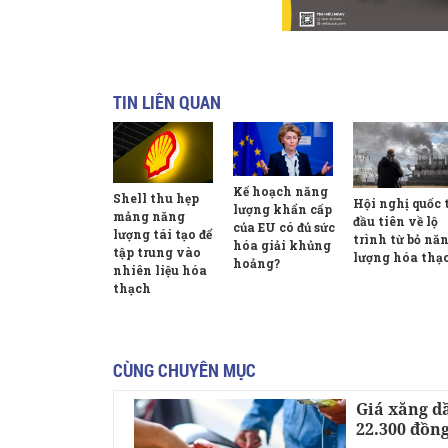
TIN LIÊN QUAN
Kế hoạch năng
Shell thu hẹp
Hội nghị quốc 
lượng khẩn cấp
mảng năng
đầu tiên về lộ
của EU có đủ sức
lượng tái tạo để
trình từ bỏ nă
hóa giải khủng
tập trung vào
lượng hóa thạ
hoảng?
nhiên liệu hóa
thạch
CÙNG CHUYÊN MỤC
Giá xăng d
22.300 đồng