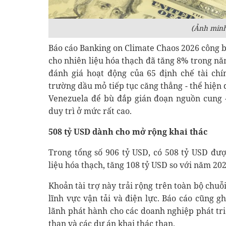
(Ảnh minh
Báo cáo Banking on Climate Chaos 2026 công b
cho nhiên liệu hóa thạch đã tăng 8% trong nă
đánh giá hoạt động của 65 định chế tài chín
trường dầu mỏ tiếp tục căng thẳng - thể hiệ
Venezuela để bù đắp gián đoạn nguồn cung -
duy trì ở mức rất cao.
508 tỷ USD dành cho mở rộng khai thác
Trong tổng số 906 tỷ USD, có 508 tỷ USD đư
liệu hóa thạch, tăng 108 tỷ USD so với năm 2
Khoản tài trợ này trải rộng trên toàn bộ chuỗi
lĩnh vực vận tải và điện lực. Báo cáo cũng g
lãnh phát hành cho các doanh nghiệp phát tr
than và các dự án khai thác than.