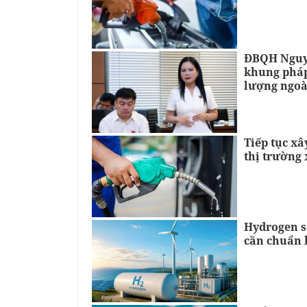
ĐBQH Nguyễ
khung pháp
lượng ngoà
Tiếp tục x
thị trường
Hydrogen s
cần chuẩn b