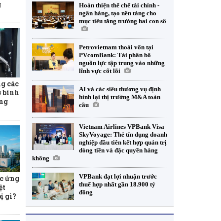
g
Hoàn thiện thể chế tài chính -
ngân hàng, tạo nền tảng cho
mục tiêu tăng trưởng hai con số
Petrovietnam thoái vốn tại
PVcomBank: Tái phân bổ
nguồn lực tập trung vào những
lĩnh vực cốt lõi
ng các
AI và các siêu thương vụ định
ợ bình
hình lại thị trường M&A toàn
ăng
cầu
Vietnam Airlines VPBank Visa
SkyVoyage: Thẻ tín dụng doanh
nghiệp đầu tiên kết hợp quản trị
dòng tiền và đặc quyền hàng
không
VPBank đạt lợi nhuận trước
c ứng
thuế hợp nhất gần 18.900 tỷ
ệt
đồng
ị gì?