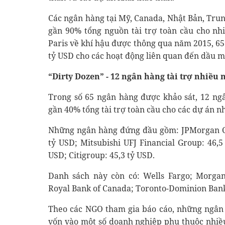
Các ngân hàng tại Mỹ, Canada, Nhật Bản, Tru
gần 90% tổng nguồn tài trợ toàn cầu cho nhi
Paris về khí hậu được thông qua năm 2015, 6
tỷ USD cho các hoạt động liên quan đến dầu mỏ
“Dirty Dozen” - 12 ngân hàng tài trợ nhiều 
Trong số 65 ngân hàng được khảo sát, 12 ng
gần 40% tổng tài trợ toàn cầu cho các dự án nh
Những ngân hàng đứng đầu gồm: JPMorgan Cha
tỷ USD; Mitsubishi UFJ Financial Group: 46,5
USD; Citigroup: 45,3 tỷ USD.
Danh sách này còn có: Wells Fargo; Morga
Royal Bank of Canada; Toronto-Dominion Bank
Theo các NGO tham gia báo cáo, những ngân
vốn vào một số doanh nghiệp phụ thuộc nhiều