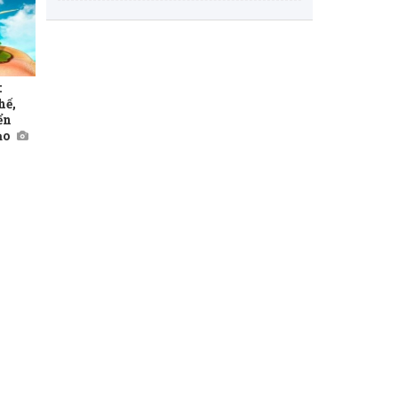
:
hế,
ển
ạo