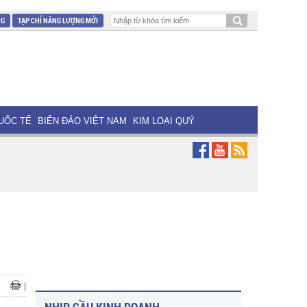
NG
TẠP CHÍ NĂNG LƯỢNG MỚI
UỐC TẾ
BIỂN ĐẢO VIỆT NAM
KIM LOẠI QUÝ
|