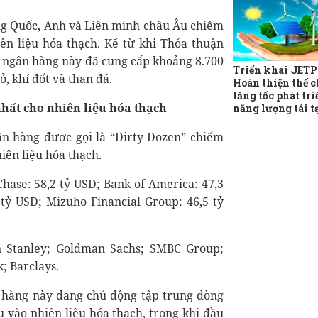
ng Quốc, Anh và Liên minh châu Âu chiếm
ên liệu hóa thạch. Kể từ khi Thỏa thuận
5 ngân hàng này đã cung cấp khoảng 8.700
Triển khai JETP
, khí đốt và than đá.
Hoàn thiện thể c
tăng tốc phát tri
nhất cho nhiên liệu hóa thạch
năng lượng tái t
ân hàng được gọi là “Dirty Dozen” chiếm
iên liệu hóa thạch.
se: 58,2 tỷ USD; Bank of America: 47,3
 tỷ USD; Mizuho Financial Group: 46,5 tỷ
n Stanley; Goldman Sachs; SMBC Group;
; Barclays.
 hàng này đang chủ động tập trung dòng
 vào nhiên liệu hóa thạch, trong khi đầu