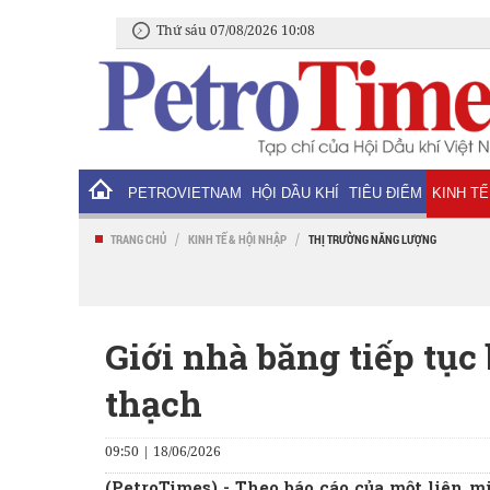
Thứ sáu 07/08/2026 10:08
PETROVIETNAM
HỘI DẦU KHÍ
TIÊU ĐIỂM
KINH TẾ
/
/
TRANG CHỦ
KINH TẾ & HỘI NHẬP
THỊ TRƯỜNG NĂNG LƯỢNG
Giới nhà băng tiếp tục
thạch
09:50 | 18/06/2026
(PetroTimes) -
Theo báo cáo của một liên m