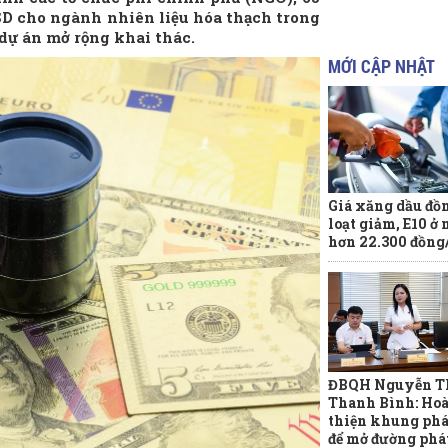
USD cho ngành nhiên liệu hóa thạch trong
dự án mở rộng khai thác.
MỚI CẬP NHẬT
Giá xăng dầu đồ
loạt giảm, E10 ở
hơn 22.300 đồng/
ĐBQH Nguyễn T
Thanh Bình: Ho
thiện khung phá
để mở đường phá