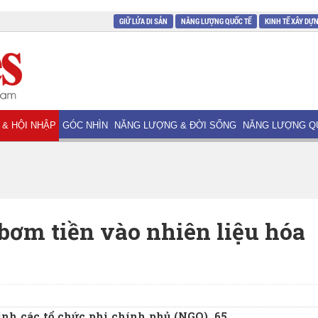
GIỮ LỬA DI SẢN
NĂNG LƯỢNG QUỐC TẾ
KINH TẾ XÂY DỰ
 & HỘI NHẬP
GÓC NHÌN
NĂNG LƯỢNG & ĐỜI SỐNG
NĂNG LƯỢNG Q
 bơm tiền vào nhiên liệu hóa
inh các tổ chức phi chính phủ (NGO), 65