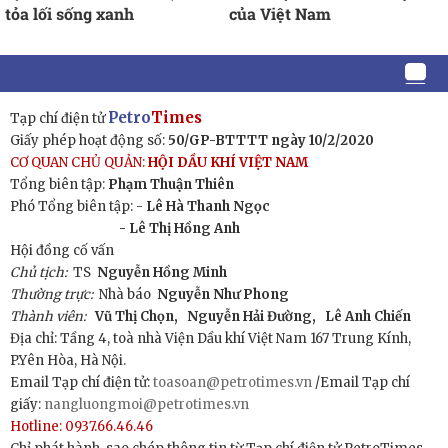
tỏa lối sống xanh
của Việt Nam
Petro
Times
Tạp chí điện tử
Giấy phép hoạt động số:
50/GP-BTTTT ngày 10/2/2020
CƠ QUAN CHỦ QUẢN:
HỘI DẦU KHÍ VIỆT NAM
Tổng biên tập:
Phạm Thuận Thiên
Phó Tổng biên tập: -
Lê Hà Thanh Ngọc
- Lê Thị Hồng Anh
Hội đồng cố vấn
Chủ tịch:
TS
Nguyễn Hồng Minh
Thường trực:
Nhà báo
Nguyễn Như Phong
Thành viên:
Vũ Thị Chọn,
Nguyễn Hải Đường,
Lê Anh Chiến
Địa chỉ: Tầng 4, toà nhà Viện Dầu khí Việt Nam 167 Trung Kính,
P.Yên Hòa, Hà Nội.
Email Tạp chí điện tử:
toasoan@petrotimes.vn
/Email Tạp chí
giấy:
nangluongmoi@petrotimes.vn
Hotline: 0937.66.46.46