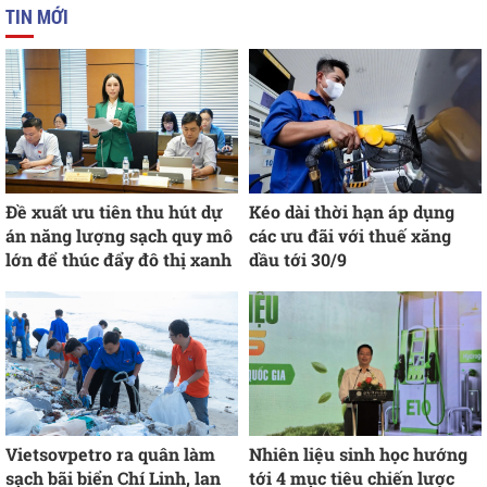
TIN MỚI
Đề xuất ưu tiên thu hút dự
Kéo dài thời hạn áp dụng
án năng lượng sạch quy mô
các ưu đãi với thuế xăng
lớn để thúc đẩy đô thị xanh
dầu tới 30/9
Vietsovpetro ra quân làm
Nhiên liệu sinh học hướng
sạch bãi biển Chí Linh, lan
tới 4 mục tiêu chiến lược