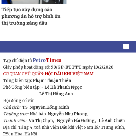
Tiếp tục xây dựng các
phương án hỗ trợ bình ổn
thị trường xăng dầu
Petro
Times
Tạp chí điện tử
Giấy phép hoạt động số:
50/GP-BTTTT ngày 10/2/2020
CƠ QUAN CHỦ QUẢN:
HỘI DẦU KHÍ VIỆT NAM
Tổng biên tập:
Phạm Thuận Thiên
Phó Tổng biên tập: -
Lê Hà Thanh Ngọc
- Lê Thị Hồng Anh
Hội đồng cố vấn
Chủ tịch:
TS
Nguyễn Hồng Minh
Thường trực:
Nhà báo
Nguyễn Như Phong
Thành viên:
Vũ Thị Chọn,
Nguyễn Hải Đường,
Lê Anh Chiến
Địa chỉ: Tầng 4, toà nhà Viện Dầu khí Việt Nam 167 Trung Kính,
P.Yên Hòa, Hà Nội.