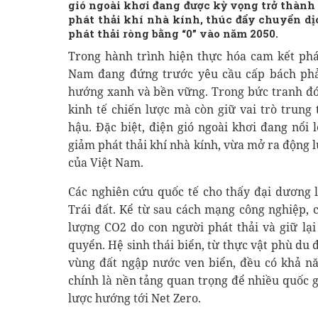
gió ngoài khơi đang được kỳ vọng trở thành
phát thải khí nhà kính, thúc đẩy chuyển d
phát thải ròng bằng “0” vào năm 2050.
Trong hành trình hiện thực hóa cam kết phá
Nam đang đứng trước yêu cầu cấp bách phả
hướng xanh và bền vững. Trong bức tranh đó,
kinh tế chiến lược mà còn giữ vai trò trung
hậu. Đặc biệt, điện gió ngoài khơi đang nổi
giảm phát thải khí nhà kính, vừa mở ra động 
của Việt Nam.
Các nghiên cứu quốc tế cho thấy đại dương 
Trái đất. Kể từ sau cách mạng công nghiệp,
lượng CO2 do con người phát thải và giữ lạ
quyển. Hệ sinh thái biển, từ thực vật phù du
vùng đất ngập nước ven biển, đều có khả nă
chính là nền tảng quan trọng để nhiều quốc g
lược hướng tới Net Zero.