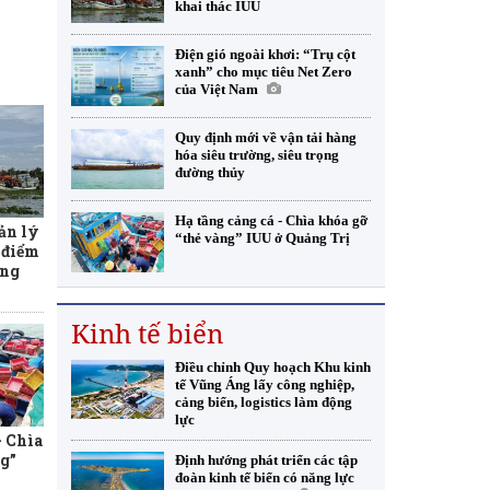
khai thác IUU
Điện gió ngoài khơi: “Trụ cột
xanh” cho mục tiêu Net Zero
của Việt Nam
Quy định mới về vận tải hàng
hóa siêu trường, siêu trọng
đường thủy
Hạ tầng cảng cá - Chìa khóa gỡ
ản lý
“thẻ vàng” IUU ở Quảng Trị
t điểm
ống
Kinh tế biển
Điều chỉnh Quy hoạch Khu kinh
tế Vũng Áng lấy công nghiệp,
cảng biển, logistics làm động
lực
- Chìa
g”
Định hướng phát triển các tập
đoàn kinh tế biển có năng lực