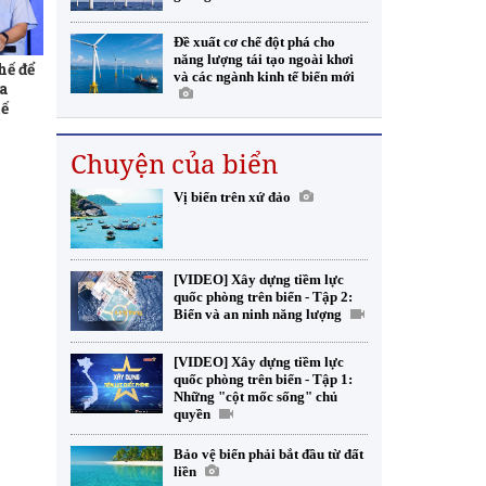
Đề xuất cơ chế đột phá cho
năng lượng tái tạo ngoài khơi
hế để
và các ngành kinh tế biển mới
a
tế
Chuyện của biển
Vị biển trên xứ đảo
[VIDEO] Xây dựng tiềm lực
quốc phòng trên biển - Tập 2:
Biển và an ninh năng lượng
[VIDEO] Xây dựng tiềm lực
quốc phòng trên biển - Tập 1:
Những "cột mốc sống" chủ
quyền
Bảo vệ biển phải bắt đầu từ đất
liền