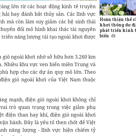
càng lớn từ các hoạt động kinh tế truyền
 hải hay đánh bắt thủy sản. Các lĩnh vực
Hoàn thiện thể c
ính mà còn làm suy giảm các hệ sinh thái
khơi thông dư đị
chuyển đổi mô hình khai thác tài nguyên
phát triển kinh 
biển
 triển năng lượng tái tạo ngoài khơi được
ện gió ngoài khơi nhờ sở hữu hơn 3.260 km
n. Nhiều khu vực ven biển miền Trung và
 phù hợp cho các dự án quy mô lớn. Theo
 điện gió ngoài khơi của Việt Nam thuộc
ăng mạnh, điện gió ngoài khơi không chỉ
ai trò quan trọng trong việc giảm phụ
ệt điện than hay khí, điện gió ngoài khơi
vận hành. Đây là yếu tố then chốt để Việt
nh năng lượng - lĩnh vực hiện chiếm tỷ