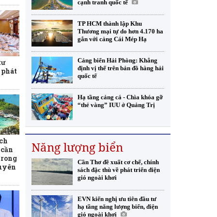
cạnh tranh quốc tế
TP HCM thành lập Khu
Thương mại tự do hơn 4.170 ha
gắn với cảng Cái Mép Hạ
Cảng biển Hải Phòng: Khẳng
tư
định vị thế trên bản đồ hàng hải
 phát
quốc tế
Hạ tầng cảng cá - Chìa khóa gỡ
“thẻ vàng” IUU ở Quảng Trị
ch
Năng lượng biển
 cần
trong
Cần Thơ đề xuất cơ chế, chính
guyên
sách đặc thù về phát triển điện
gió ngoài khơi
EVN kiến nghị ưu tiên đầu tư
hạ tầng năng lượng biển, điện
gió ngoài khơi