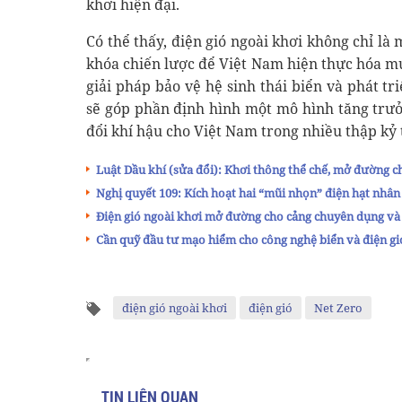
khơi hiện đại.
Có thể thấy, điện gió ngoài khơi không chỉ l
khóa chiến lược để Việt Nam hiện thực hóa mụ
giải pháp bảo vệ hệ sinh thái biển và phát tr
sẽ góp phần định hình một mô hình tăng trưở
đổi khí hậu cho Việt Nam trong nhiều thập kỷ 
Luật Dầu khí (sửa đổi): Khơi thông thể chế, mở đường 
Nghị quyết 109: Kích hoạt hai “mũi nhọn” điện hạt nhân 
Điện gió ngoài khơi mở đường cho cảng chuyên dụng và
Cần quỹ đầu tư mạo hiểm cho công nghệ biển và điện gi
điện gió ngoài khơi
điện gió
Net Zero
TIN LIÊN QUAN