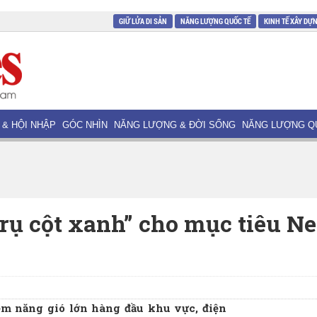
GIỮ LỬA DI SẢN
NĂNG LƯỢNG QUỐC TẾ
KINH TẾ XÂY DỰ
 & HỘI NHẬP
GÓC NHÌN
NĂNG LƯỢNG & ĐỜI SỐNG
NĂNG LƯỢNG Q
Trụ cột xanh” cho mục tiêu Ne
iềm năng gió lớn hàng đầu khu vực, điện