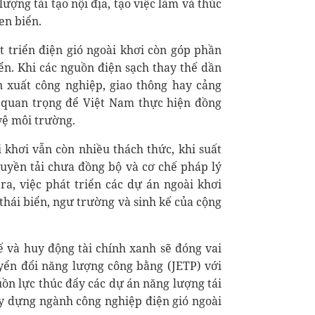
ượng tái tạo nội địa, tạo việc làm và thúc
en biển.
 triển điện gió ngoài khơi còn góp phần
ển. Khi các nguồn điện sạch thay thế dần
ản xuất công nghiệp, giao thông hay cảng
n quan trọng để Việt Nam thực hiện đồng
vệ môi trường.
i khơi vẫn còn nhiều thách thức, khi suất
ruyền tải chưa đồng bộ và cơ chế pháp lý
a, việc phát triển các dự án ngoài khơi
thái biển, ngư trường và sinh kế của cộng
ế và huy động tài chính xanh sẽ đóng vai
uyển đổi năng lượng công bằng (JETP) với
uồn lực thúc đẩy các dự án năng lượng tái
ây dựng ngành công nghiệp điện gió ngoài