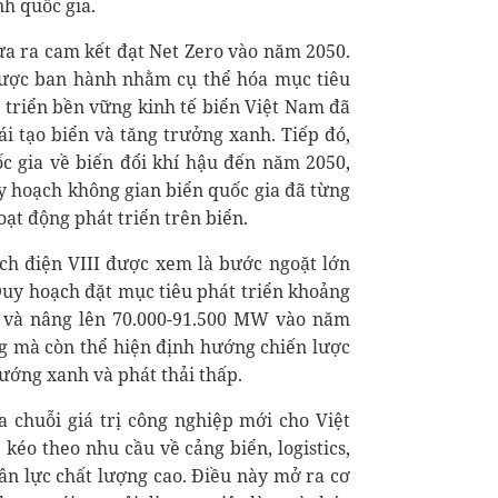
nh quốc gia.
a ra cam kết đạt Net Zero vào năm 2050.
 được ban hành nhằm cụ thể hóa mục tiêu
 triển bền vững kinh tế biển Việt Nam đã
ái tạo biển và tăng trưởng xanh. Tiếp đó,
c gia về biến đổi khí hậu đến năm 2050,
uy hoạch không gian biển quốc gia đã từng
oạt động phát triển trên biển.
ch điện VIII được xem là bước ngoặt lớn
 Quy hoạch đặt mục tiêu phát triển khoảng
 và nâng lên 70.000-91.500 MW vào năm
ng mà còn thể hiện định hướng chiến lược
ướng xanh và phát thải thấp.
a chuỗi giá trị công nghiệp mới cho Việt
kéo theo nhu cầu về cảng biển, logistics,
hân lực chất lượng cao. Điều này mở ra cơ