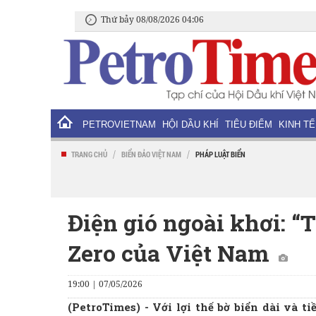
Thứ bảy 08/08/2026 04:06
PETROVIETNAM
HỘI DẦU KHÍ
TIÊU ĐIỂM
KINH TẾ
/
/
TRANG CHỦ
BIỂN ĐẢO VIỆT NAM
PHÁP LUẬT BIỂN
Điện gió ngoài khơi: “
Zero của Việt Nam
19:00 | 07/05/2026
(PetroTimes) -
Với lợi thế bờ biển dài và t