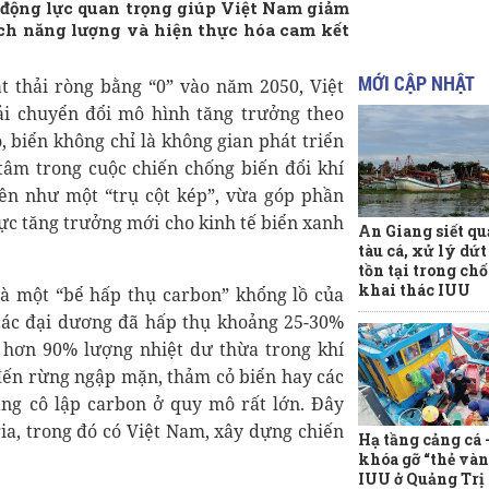
 động lực quan trọng giúp Việt Nam giảm
ịch năng lượng và hiện thực hóa cam kết
MỚI CẬP NHẬT
t thải ròng bằng “0” vào năm 2050, Việt
i chuyển đổi mô hình tăng trưởng theo
 biển không chỉ là không gian phát triển
 tâm trong cuộc chiến chống biến đổi khí
 lên như một “trụ cột kép”, vừa góp phần
lực tăng trưởng mới cho kinh tế biển xanh
An Giang siết qu
tàu cá, xử lý dứ
tồn tại trong ch
khai thác IUU
là một “bể hấp thụ carbon” khổng lồ của
 các đại dương đã hấp thụ khoảng 25-30%
i hơn 90% lượng nhiệt dư thừa trong khí
 đến rừng ngập mặn, thảm cỏ biển hay các
ng cô lập carbon ở quy mô rất lớn. Đây
ia, trong đó có Việt Nam, xây dựng chiến
Hạ tầng cảng cá 
khóa gỡ “thẻ vàn
IUU ở Quảng Trị