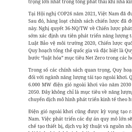
trọng lớn nhất trong tổng phát thải khí nhà kí
Tại Hội nghị COP26 năm 2021, Việt Nam đã đư
Sau đó, hàng loạt chính sách chiến lược đã
này. Nghị quyết 36-NQ/TW về Chiến lược phát
sớm xác định ưu tiên phát triển năng lượng t
Luật Bảo vệ môi trường 2020, Chiến lược quố
Quy hoạch tổng thể quốc gia và đặc biệt là Q
bước “luật hóa” mục tiêu Net Zero trong các h
Trong số các chính sách quan trọng, Quy hoạ
đối với ngành năng lượng tái tạo ngoài khơi.
6.000 MW điện gió ngoài khơi vào năm 2030
2050. Đây không chỉ là mục tiêu về năng lượ
chuyển dịch mô hình phát triển kinh tế theo h
Điện gió ngoài khơi cũng được kỳ vọng tạo r
Nam. Việc phát triển các dự án quy mô lớn sẽ 
chế tạo thiết bị, dịch vụ kỹ thuật và nguồn n