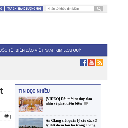
NG
TẠP CHÍ NĂNG LƯỢNG MỚI
UỐC TẾ
BIỂN ĐẢO VIỆT NAM
KIM LOẠI QUÝ
t
TIN ĐỌC NHIỀU
[VIDEO] Đổi mới tư duy tầm
nhìn về phát triển biển
|
An Giang siết quản lý tàu cá, xử
lý dứt điểm tồn tại trong chống