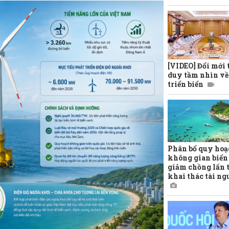
[VIDEO] Đổi mới 
duy tầm nhìn về
triển biển
Phân bổ quy hoạ
không gian biển
giảm chồng lấn 
khai thác tài n