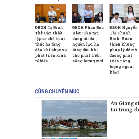
ĐBQH Nguyễn
ĐBQH Phan Đức
ĐBQH Tạ Đình
Thị Thanh
Hiếu: Cần tận
Thi: Cần thiết
Bình: Hoàn
dụng tối đa
lập cơ chế khai
thiện khung
nguồn lực, hạ
thác hạ tầng
pháp lý để mở
tầng dầu khí
dầu khí phục vụ
đường phát
cho phát triển
phát triển kinh
triển năng
năng lượng mới
tế biển
lượng ngoài
khơi
CÙNG CHUYÊN MỤC
An Giang si
tại trong c