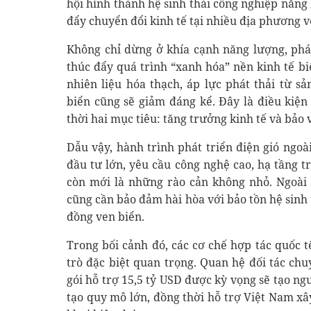
hội hình thành hệ sinh thái công nghiệp năng l
đẩy chuyển đổi kinh tế tại nhiều địa phương v
Không chỉ dừng ở khía cạnh năng lượng, phát
thúc đẩy quá trình “xanh hóa” nền kinh tế bi
nhiên liệu hóa thạch, áp lực phát thải từ s
biển cũng sẽ giảm đáng kể. Đây là điều kiệ
thời hai mục tiêu: tăng trưởng kinh tế và bảo 
Dẫu vậy, hành trình phát triển điện gió ngoà
đầu tư lớn, yêu cầu công nghệ cao, hạ tầng t
còn mới là những rào cản không nhỏ. Ngoài r
cũng cần bảo đảm hài hòa với bảo tồn hệ sinh 
đồng ven biển.
Trong bối cảnh đó, các cơ chế hợp tác quốc t
trò đặc biệt quan trọng. Quan hệ đối tác ch
gói hỗ trợ 15,5 tỷ USD được kỳ vọng sẽ tạo ng
tạo quy mô lớn, đồng thời hỗ trợ Việt Nam x