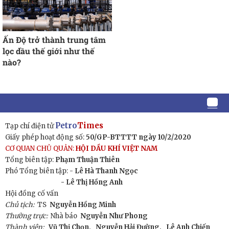
Ấn Độ trở thành trung tâm
lọc dầu thế giới như thế
nào?
Petro
Times
Tạp chí điện tử
Giấy phép hoạt động số:
50/GP-BTTTT ngày 10/2/2020
CƠ QUAN CHỦ QUẢN:
HỘI DẦU KHÍ VIỆT NAM
Tổng biên tập:
Phạm Thuận Thiên
Phó Tổng biên tập: -
Lê Hà Thanh Ngọc
- Lê Thị Hồng Anh
Hội đồng cố vấn
Chủ tịch:
TS
Nguyễn Hồng Minh
Thường trực:
Nhà báo
Nguyễn Như Phong
Thành viên:
Vũ Thị Chọn,
Nguyễn Hải Đường,
Lê Anh Chiến