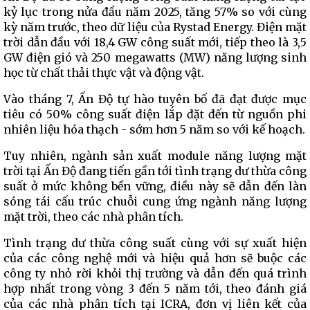
kỷ lục trong nửa đầu năm 2025, tăng 57% so với cùng
kỳ năm trước, theo dữ liệu của Rystad Energy. Điện mặt
trời dẫn đầu với 18,4 GW công suất mới, tiếp theo là 3,5
GW điện gió và 250 megawatts (MW) năng lượng sinh
học từ chất thải thực vật và động vật.
Vào tháng 7, Ấn Độ tự hào tuyên bố đã đạt được mục
tiêu có 50% công suất điện lắp đặt đến từ nguồn phi
nhiên liệu hóa thạch - sớm hơn 5 năm so với kế hoạch.
Tuy nhiên, ngành sản xuất module năng lượng mặt
trời tại Ấn Độ đang tiến gần tới tình trạng dư thừa công
suất ở mức không bền vững, điều này sẽ dẫn đến làn
sóng tái cấu trúc chuỗi cung ứng ngành năng lượng
mặt trời, theo các nhà phân tích.
Tình trạng dư thừa công suất cùng với sự xuất hiện
của các công nghệ mới và hiệu quả hơn sẽ buộc các
công ty nhỏ rời khỏi thị trường và dẫn đến quá trình
hợp nhất trong vòng 3 đến 5 năm tới, theo đánh giá
của các nhà phân tích tại ICRA, đơn vị liên kết của