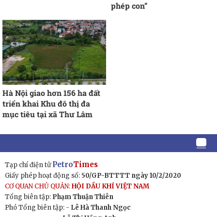
phép con”
Hà Nội giao hơn 156 ha đất
triển khai Khu đô thị đa
mục tiêu tại xã Thư Lâm
Petro
Times
Tạp chí điện tử
Giấy phép hoạt động số:
50/GP-BTTTT ngày 10/2/2020
CƠ QUAN CHỦ QUẢN:
HỘI DẦU KHÍ VIỆT NAM
Tổng biên tập:
Phạm Thuận Thiên
Phó Tổng biên tập: -
Lê Hà Thanh Ngọc