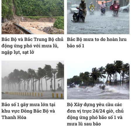
Bắc Bộ và Bắc Trung Bộ chủ
Bắc Bộ mưa to do hoàn lưu
động ứng phó với mưa lũ,
bão số 1
ngập lụt, sạt lở
Bão số 1 gây mưa lớn tại
Bộ Xây dựng yêu cầu các
khu vực Đông Bắc Bộ và
đơn vị trực 24/24 giờ, chủ
Thanh Hóa
động ứng phó bão số 1 và
mưa lũ sau bão