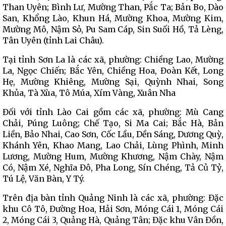
Than Uyên; Bình Lư, Mường Than, Pắc Ta; Bản Bo, Dào
San, Khổng Lào, Khun Há, Mường Khoa, Mường Kim,
Mường Mô, Nậm Sỏ, Pu Sam Cáp, Sin Suối Hồ, Tả Lèng,
Tân Uyên (tỉnh Lai Châu).
Tại tỉnh Sơn La là các xã, phường: Chiềng Lao, Mường
La, Ngọc Chiến; Bắc Yên, Chiềng Hoa, Đoàn Kết, Long
Hẹ, Mường Khiêng, Mường Sại, Quỳnh Nhai, Song
Khủa, Tà Xùa, Tô Múa, Xím Vàng, Xuân Nha
Đối với tỉnh Lào Cai gồm các xã, phường: Mù Cang
Chải, Púng Luông; Chế Tạo, Si Ma Cai; Bắc Hà, Bản
Liền, Bảo Nhai, Cao Sơn, Cốc Lầu, Dền Sáng, Dương Quỳ,
Khánh Yên, Khao Mang, Lao Chải, Lùng Phình, Minh
Lương, Mường Hum, Mường Khương, Nậm Chày, Nậm
Có, Nậm Xé, Nghĩa Đô, Pha Long, Sín Chéng, Tả Củ Tỷ,
Tú Lệ, Văn Bàn, Y Tý.
Trên địa bàn tỉnh Quảng Ninh là các xã, phường: Đặc
khu Cô Tô, Đường Hoa, Hải Sơn, Móng Cái 1, Móng Cái
2, Móng Cái 3, Quảng Hà, Quảng Tân; Đặc khu Vân Đồn,