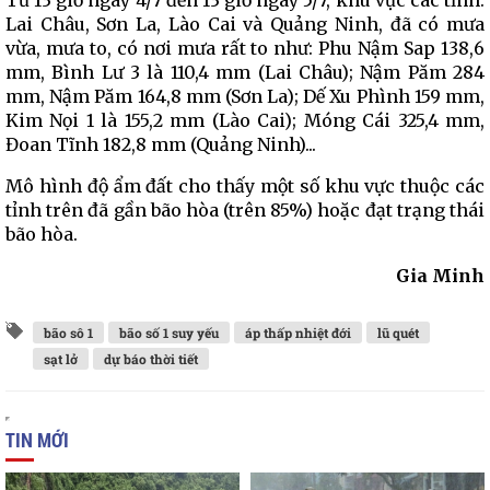
Từ 13 giờ ngày 4/7 đến 13 giờ ngày 5/7, khu vực các tỉnh:
Lai Châu, Sơn La, Lào Cai và Quảng Ninh, đã có mưa
vừa, mưa to, có nơi mưa rất to như: Phu Nậm Sap 138,6
mm, Bình Lư 3 là 110,4 mm (Lai Châu); Nậm Păm 284
mm, Nậm Păm 164,8 mm (Sơn La); Dế Xu Phình 159 mm,
Kim Nọi 1 là 155,2 mm (Lào Cai); Móng Cái 325,4 mm,
Đoan Tĩnh 182,8 mm (Quảng Ninh)...
Mô hình độ ẩm đất cho thấy một số khu vực thuộc các
tỉnh trên đã gần bão hòa (trên 85%) hoặc đạt trạng thái
bão hòa.
Gia Minh
bão sô 1
bão số 1 suy yếu
áp thấp nhiệt đới
lũ quét
sạt lở
dự báo thời tiết
TIN MỚI