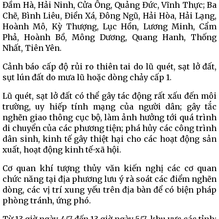
Đầm Hà, Hải Ninh, Cửa Ông, Quảng Đức, Vĩnh Thực; Ba
Chẽ, Bình Liêu, Điền Xá, Đông Ngũ, Hải Hòa, Hải Lạng,
Hoành Mô, Kỳ Thượng, Lục Hồn, Lương Minh, Cẩm
Phả, Hoành Bồ, Mông Dương, Quang Hanh, Thống
Nhất, Tiên Yên.
Cảnh báo cấp độ rủi ro thiên tai do lũ quét, sạt lở đất,
sụt lún đất do mưa lũ hoặc dòng chảy cấp 1.
Lũ quét, sạt lở đất có thể gây tác động rất xấu đến môi
trường, uy hiếp tính mạng của người dân; gây tắc
nghẽn giao thông cục bộ, làm ảnh hưởng tới quá trình
di chuyển của các phương tiện; phá hủy các công trình
dân sinh, kinh tế gây thiệt hại cho các hoạt động sản
xuất, hoạt động kinh tế-xã hội.
Cơ quan khí tượng thủy văn kiến nghị các cơ quan
chức năng tại địa phương lưu ý rà soát các điểm nghẽn
dòng, các vị trí xung yếu trên địa bàn để có biện pháp
phòng tránh, ứng phó.