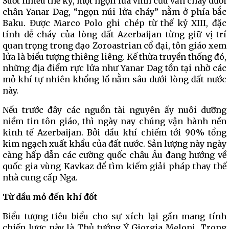
Suốt nhiều thế kỷ, một ngọn lửa vĩnh cửu vẫn cháy dưới
chân Yanar Dag, “ngọn núi lửa cháy” nằm ở phía bắc
Baku. Được Marco Polo ghi chép từ thế kỷ XIII, đặc
tính dễ cháy của lòng đất Azerbaijan từng giữ vị trí
quan trọng trong đạo Zoroastrian cổ đại, tôn giáo xem
lửa là biểu tượng thiêng liêng. Kế thừa truyền thống đó,
những địa điểm rực lửa như Yanar Dag tồn tại nhờ các
mỏ khí tự nhiên khổng lồ nằm sâu dưới lòng đất nước
này.
Nếu trước đây các nguồn tài nguyên ấy nuôi dưỡng
niềm tin tôn giáo, thì ngày nay chúng vận hành nền
kinh tế Azerbaijan. Bởi dầu khí chiếm tới 90% tổng
kim ngạch xuất khẩu của đất nước. Sản lượng này ngày
càng hấp dẫn các cường quốc châu Âu đang hướng về
quốc gia vùng Kavkaz để tìm kiếm giải pháp thay thế
nhà cung cấp Nga.
Từ dầu mỏ đến khí đốt
Biểu tượng tiêu biểu cho sự xích lại gần mang tính
chiến lược này là Thủ tướng Ý Giorgia Meloni. Trong