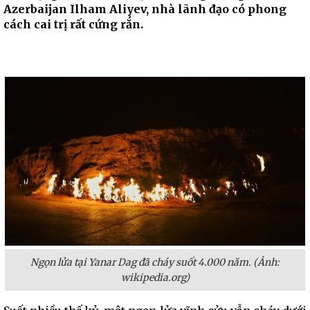
Azerbaijan Ilham Aliyev, nhà lãnh đạo có phong
cách cai trị rất cứng rắn.
Ngọn lửa tại Yanar Dag đã cháy suốt 4.000 năm. (Ảnh:
wikipedia.org)