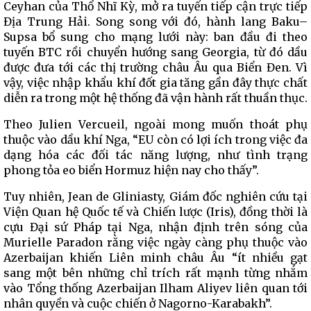
Ceyhan của Thổ Nhĩ Kỳ, mở ra tuyến tiếp cận trực tiếp
Địa Trung Hải. Song song với đó, hành lang Baku–
Supsa bổ sung cho mạng lưới này: ban đầu đi theo
tuyến BTC rồi chuyển hướng sang Georgia, từ đó dầu
được đưa tới các thị trường châu Âu qua Biển Đen. Vì
vậy, việc nhập khẩu khí đốt gia tăng gần đây thực chất
diễn ra trong một hệ thống đã vận hành rất thuần thục.
Theo Julien Vercueil, ngoài mong muốn thoát phụ
thuộc vào dầu khí Nga, “EU còn có lợi ích trong việc đa
dạng hóa các đối tác năng lượng, như tình trạng
phong tỏa eo biển Hormuz hiện nay cho thấy”.
Tuy nhiên, Jean de Gliniasty, Giám đốc nghiên cứu tại
Viện Quan hệ Quốc tế và Chiến lược (Iris), đồng thời là
cựu Đại sứ Pháp tại Nga, nhận định trên sóng của
Murielle Paradon rằng việc ngày càng phụ thuộc vào
Azerbaijan khiến Liên minh châu Âu “ít nhiều gạt
sang một bên những chỉ trích rất mạnh từng nhắm
vào Tổng thống Azerbaijan Ilham Aliyev liên quan tới
nhân quyền và cuộc chiến ở Nagorno-Karabakh”.