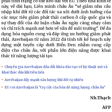
phải tình trạng có thể kéo dài với EU. Theo nhà kinh tế
này, về dài hạn, Liên minh châu Âu “sẽ giảm nhu cầu
nhập khí đốt từ các đối tác xa xôi dưới ảnh hưởng của
các mục tiêu giảm phát thải carbon ở cấp quốc gia và
sự thay đổi của dư luận châu Âu ngày càng nhạy cảm
và chỉ trích mạnh mẽ hơn về vấn đề môi trường”. Để đa
dạng hóa nguồn cung và đáp ứng xu hướng giảm phát
thải, Azerbaijan từ năm 2022 đã tính tới kế hoạch xây
dựng một tuyến cáp dưới Biển Đen nhằm cung cấp
điện cho châu Âu, với phần lớn điện năng được khai
thác từ năng lượng tái tạo.
Chuyên gia Azerbaijan dẫn dắt khóa đào tạo về kỹ thuật mỏ và
khai thác dầu khí tiên tiến
Azerbaijan đẩy mạnh sản lượng khí đốt tự nhiên
EU coi Azerbaijan là "trụ cột của bản đồ năng lượng châu Âu"
Nh.Thạch
AFP