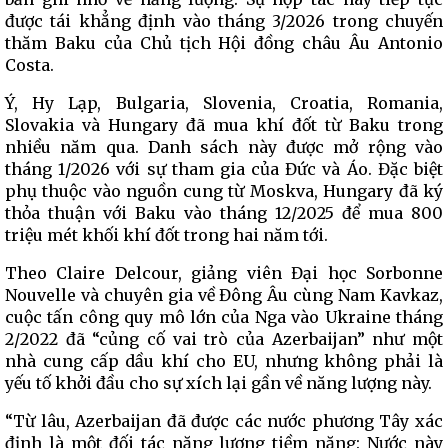
được tái khẳng định vào tháng 3/2026 trong chuyến
thăm Baku của Chủ tịch Hội đồng châu Âu Antonio
Costa.
Ý, Hy Lạp, Bulgaria, Slovenia, Croatia, Romania,
Slovakia và Hungary đã mua khí đốt từ Baku trong
nhiều năm qua. Danh sách này được mở rộng vào
tháng 1/2026 với sự tham gia của Đức và Áo. Đặc biệt
phụ thuộc vào nguồn cung từ Moskva, Hungary đã ký
thỏa thuận với Baku vào tháng 12/2025 để mua 800
triệu mét khối khí đốt trong hai năm tới.
Theo Claire Delcour, giảng viên Đại học Sorbonne
Nouvelle và chuyên gia về Đông Âu cùng Nam Kavkaz,
cuộc tấn công quy mô lớn của Nga vào Ukraine tháng
2/2022 đã “củng cố vai trò của Azerbaijan” như một
nhà cung cấp dầu khí cho EU, nhưng không phải là
yếu tố khởi đầu cho sự xích lại gần về năng lượng này.
“Từ lâu, Azerbaijan đã được các nước phương Tây xác
định là một đối tác năng lượng tiềm năng: Nước này