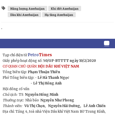
Năng lượng Azerbaijan
Khí đốt Azerbaijan
Dầu khí Azerbaijan
Hạ tầng Azerbaijan
Petro
Times
Tạp chí điện tử
Giấy phép hoạt động số:
50/GP-BTTTT ngày 10/2/2020
CƠ QUAN CHỦ QUẢN:
HỘI DẦU KHÍ VIỆT NAM
Tổng biên tập:
Phạm Thuận Thiên
Phó Tổng biên tập: -
Lê Hà Thanh Ngọc
- Lê Thị Hồng Anh
Hội đồng cố vấn
Chủ tịch:
TS
Nguyễn Hồng Minh
Thường trực:
Nhà báo
Nguyễn Như Phong
Thành viên:
Vũ Thị Chọn,
Nguyễn Hải Đường,
Lê Anh Chiến
Địa chỉ: Tầng 4, toà nhà Viện Dầu khí Việt Nam 167 Trung Kính,