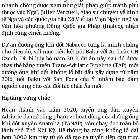
nhanh chóng được xem như giải pháp giúp tránh phụ
thuộc vào Nga”, Julien Vercueil, giáo sư chuyên về kinh
tế Nga và các quốc gia hậu Xô Viết tại Viện Ngôn ngữ và
Văn hóa phương Đông Quốc gia Pháp (Inalco), nhận
định cùng chiều hướng.
Dự án đường ống khí đốt Nabucco từng là minh chứng
cho điều đó, với mục tiêu kết nối Baku với Áo hoặc CH
Czech. Dù bị hủy bỏ năm 2013, dự án này sau đó được
thay thế bằng tuyến Trans-Adriatic Pipeline (TAP), một
đường ống khí đốt khổng lồ bắt đầu xây dựng từ năm
2016, nối Baku với San Foca của Ý, nhằm bảo đảm
nguồn cung cho các đối tác châu Âu mới.
Hạ tầng vững chắc
Hoàn thành vào năm 2020, tuyến ống dẫn xuyên
Adriatic đã mở rộng phạm vi hoạt động của đường ống
khí đốt xuyên Anatolia (TANAP), vốn chạy dọc toàn bộ
lãnh thổ Thổ Nhĩ Kỳ. Hệ thống hạ tầng khổng lồ dài
hơn 3.000 km này từ đó đã tạo ra tuyến tiếp cận trực