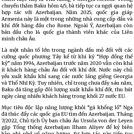
chuyến thăm Baku hôm 4/5, bà tiếp tục ca ngợi quan hệ
hợp tác với Azerbaijan. Năm 2025, quốc gia giáp
Armenia này là một trong những nhà cung cấp dầu và
khí đốt hàng đầu cho Rome. Ngoài Ý, Azerbaijan còn
bán dầu cho 14 quốc gia thành viên khác của Liên
minh châu Âu.
Là một nhân tố lớn trong ngành dầu mỏ đối với các
cường quốc phương Tây kể từ khi ký “Hợp đồng thế
kỷ” năm 1994, Azerbaijan trước năm 2020 vẫn còn khá
ít khách hàng châu Âu đối với khí đốt. Nước này chủ
yếu xuất khẩu khí sang các nước láng giềng Georgia
và Thổ Nhĩ Kỳ. Tuy nhiên, chỉ trong chưa đầy sáu năm,
Baku đã tăng gấp đôi lượng xuất khẩu khí đốt, thu hút
ngày càng nhiều khách hàng trong khối 27 nước EU.
Mục tiêu độc lập năng lượng khỏi “gã khổng lồ” Nga
đã thúc đẩy các quốc gia EU tìm đến Azerbaijan. Tháng
7/2022, Chủ tịch Ủy ban châu Âu Ursula von der Leyen
gặp Tổng thống Azerbaijan Ilham Aliyev để ký biên
bản ghi nhớ về năng lượng. Sự hợp tác này tiếp tục