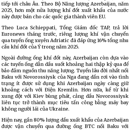
tiếp tới châu Âu. Theo Bộ Năng lượng Azerbaijan, năm
2025, hơn một nửa lượng khí đốt xuất khẩu của nước
này được bán cho các quốc gia thành viên EU.
Theo Luca Schieppati, Tổng Giám đốc TAP, trả lời
Euronews tháng trước, riêng lượng khí vận chuyển
qua tuyến ống xuyên Adriatic đã đáp ứng 16% tổng nhu
cầu khí đốt của Ý trong năm 2025.
Ngoài đường ống khí đốt này, Azerbaijan còn dựa vào
các tuyến ống dẫn dầu suốt khoảng hai thập kỷ qua để
bảo đảm nguồn thu năng lượng. Tuyến lâu đời nhất nối
Baku với Novorossiysk của Nga đang dần rơi vào tình
trạng ít được sử dụng khi Azerbaijan ngày càng giữ
khoảng cách với Điện Kremlin. Hơn nữa, kể từ khi
xung đột với Kiev bùng phát, cảng dầu Novorossiysk
liên tục trở thành mục tiêu tấn công bằng máy bay
không người lái của Ukraine.
Hiện nay, gần 80% lượng dầu xuất khẩu của Azerbaijan
được vận chuyển qua đường ống BTC nối Baku với