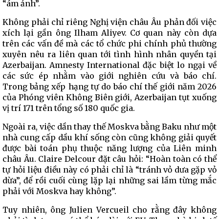
“ám ảnh”.
Không phải chỉ riêng Nghị viện châu Âu phản đối việc
xích lại gần ông Ilham Aliyev. Cơ quan này còn dựa
trên các vấn đề mà các tổ chức phi chính phủ thường
xuyên nêu ra liên quan tới tình hình nhân quyền tại
Azerbaijan. Amnesty International đặc biệt lo ngại về
các sức ép nhằm vào giới nghiên cứu và báo chí.
Trong bảng xếp hạng tự do báo chí thế giới năm 2026
của Phóng viên Không Biên giới, Azerbaijan tụt xuống
vị trí 171 trên tổng số 180 quốc gia.
Ngoài ra, việc dần thay thế Moskva bằng Baku như một
nhà cung cấp dầu khí sống còn cũng không giải quyết
được bài toán phụ thuộc năng lượng của Liên minh
châu Âu. Claire Delcour đặt câu hỏi: “Hoàn toàn có thể
tự hỏi liệu điều này có phải chỉ là “tránh vỏ dưa gặp vỏ
dừa”, để rồi cuối cùng lặp lại những sai lầm từng mắc
phải với Moskva hay không”.
Tuy nhiên, ông Julien Vercueil cho rằng đây không