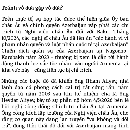
Tránh vỏ dưa gặp vỏ dừa?
Trên thực tế, sự hợp tác được thể hiện giữa Ủy ban
châu Âu và chính quyền Azerbaijan vấp phải các chỉ
trích từ Nghị viện châu Âu đối với Baku. Tháng
10/2024, các nghị sĩ châu Âu đã lên án “các hành vi vi
phạm nhân quyền và luật pháp quốc tế tại Azerbaijan”.
Chiến dịch quân sự của Azerbaijan tại Nagorno-
Karabakh năm 2023 - thường bị xem là dẫn tới hành
động thanh lọc sắc tộc nhằm vào người Armenia tại
khu vực này - cũng liên tục bị chỉ trích.
Những cáo buộc đó đã khiến ông Ilham Aliyev, nhà
lãnh đạo có phong cách cai trị rất cứng rắn, nắm
quyền từ năm 2003 sau khi kế nhiệm cha là ông
Heydar Aliyev, bày tỏ sự phẫn nộ hôm 4/5/2026 bên lề
hội nghị Cộng đồng Chính trị châu Âu tại Armenia.
Ông công kích lập trường của Nghị viện châu Âu, cho
rằng cơ quan này đang lan truyền “vu khống và dối
trá”, đồng thời thái độ đối với Azerbaijan mang tính