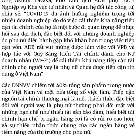
Ông Ashok Lavasa, Phó Chủ tịch ADB phụ trách
Nghiệp vụ Khu vực tư nhân và Quan hệ đối tác công-tư,
chia sẻ: “COVID-19 đã ảnh hưởng nghiêm trọng tới
nhiều doanh nghiệp, do đó việc cải thiện khả năng tiếp
cận tài chính của họ là một bước đi quan trọng để phục
hồi sau đại dịch, đặc biệt đối với những doanh nghiệp
do phụ nữ điều hành gặp khó khăn hơn trong việc tiếp
cận vốn. ADB rất vui mừng được làm việc với VPB và
hợp tác với Quỹ Sáng kiến Tài chính dành cho Nữ
doanh nhân (We-Fi) để cải thiện khả năng tiếp cận tài
chính cho người vay là phụ nữ chưa được tiếp cận tín
dụng ở Việt Nam”.
Các DNNVV chiếm tới 40% tổng sản phẩm trong nước
của Việt Nam và một nửa tổng số việc làm. Tiếp cận
nguồn tài chính thương mại là một thách thức, đặc biệt
đối với người vay là phụ nữ thường phải đối mặt với
những hạn chế như thiếu tài sản bảo đảm, hiểu biết tài
chính hạn chế, bị ngân hàng coi là có rủi ro cao hơn,
và sự thiếu nhận thức chung của các ngân hàng về
tiềm năng của thị trường cho phụ nữ.