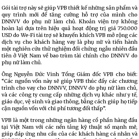
Gói tài trợ này sẽ giúp VPB thiết kế những sản phẩm và
quy trình mới để tăng cường hỗ trợ của mình cho
DNNVV do phụ nữ làm chủ. Khoản viện trợ không
hoàn lại dựa trên hiệu quả hoạt động trị giá 750.000
USD do We-Fi tài trợ sẽ khuyến khích VPB mở rộng các
dịch vụ cho khách hàng vay là phụ nữ và tiến hành
một nghiên cứu thử nghiệm đối chứng ngẫu nhiên đầu
tiên ở Việt Nam về bao trùm tài chính cho DNNVV do
phụ nữ làm chủ.
Ông Nguyễn Đức Vinh Tổng Giám đốc VPB cho biết:
“Các nguồn vốn này sẽ giúp VPB thúc đẩy các chương
trình cho vay cho DNNVV, DNNVV do phụ nữ làm chủ,
và các công ty cung cấp những dịch vụ khác như y tế,
giáo dục, vệ sinh và giao thông, bằng cách giúp họ tiếp
cận nguồn vốn với chi phí tương đối thấp”.
VPB là một trong những ngân hàng cổ phần hàng đầu
tại Việt Nam với các nền tảng kỹ thuật số mạnh mẽ,
giúp đáp ứng nhu cầu của các khách hàng cá nhân và