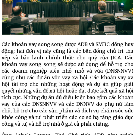
Các khoản vay song song được ADB và SMBC đồng huy
động; hai đơn vị này cũng là các bên đồng chủ trì thu
xếp và bảo lãnh chính thức cho quỹ của JICA. Các
khoản vay song song sẽ được sử dụng để hỗ trợ cho
các doanh nghiệp siêu nhỏ, nhỏ và vừa (DNSNNVV)
cũng như các dự án vốn vay xã hội. Các khoản vay xã
hội tài trợ cho những hoạt động và dự án giúp giải
quyết những vấn đề xã hội hoặc đạt được kết quả xã hội
tích cực. Những dự án đủ điều kiện bao gồm các khoản
vay của các DNSNNVV và các DNNVV do phụ nữ làm
chủ, hỗ trợ cho các sản phẩm và dịch vụ chăm sóc sức
khỏe công và tư, phát triển các cơ sở hạ tầng giáo dục
công và tư, và hỗ trợ nhà ở giá cả phải chăng.