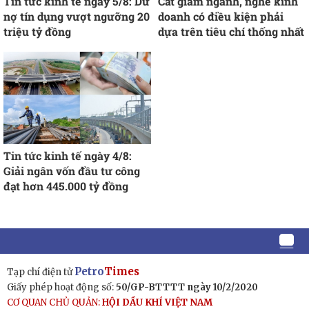
Tin tức kinh tế ngày 5/8: Dư
Cắt giảm ngành, nghề kinh
nợ tín dụng vượt ngưỡng 20
doanh có điều kiện phải
triệu tỷ đồng
dựa trên tiêu chí thống nhất
Tin tức kinh tế ngày 4/8:
Giải ngân vốn đầu tư công
đạt hơn 445.000 tỷ đồng
Petro
Times
Tạp chí điện tử
Giấy phép hoạt động số:
50/GP-BTTTT ngày 10/2/2020
CƠ QUAN CHỦ QUẢN:
HỘI DẦU KHÍ VIỆT NAM