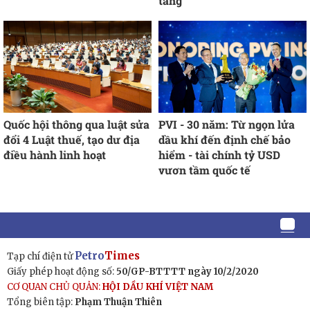
tăng
Quốc hội thông qua luật sửa
PVI - 30 năm: Từ ngọn lửa
đổi 4 Luật thuế, tạo dư địa
dầu khí đến định chế bảo
điều hành linh hoạt
hiểm - tài chính tỷ USD
vươn tầm quốc tế
Petro
Times
Tạp chí điện tử
Giấy phép hoạt động số:
50/GP-BTTTT ngày 10/2/2020
CƠ QUAN CHỦ QUẢN:
HỘI DẦU KHÍ VIỆT NAM
Tổng biên tập:
Phạm Thuận Thiên