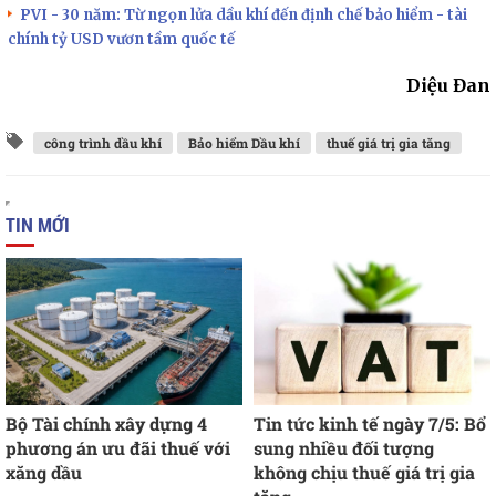
PVI - 30 năm: Từ ngọn lửa dầu khí đến định chế bảo hiểm - tài
chính tỷ USD vươn tầm quốc tế
Diệu Đan
công trình dầu khí
Bảo hiểm Dầu khí
thuế giá trị gia tăng
TIN MỚI
Bộ Tài chính xây dựng 4
Tin tức kinh tế ngày 7/5: Bổ
phương án ưu đãi thuế với
sung nhiều đối tượng
xăng dầu
không chịu thuế giá trị gia