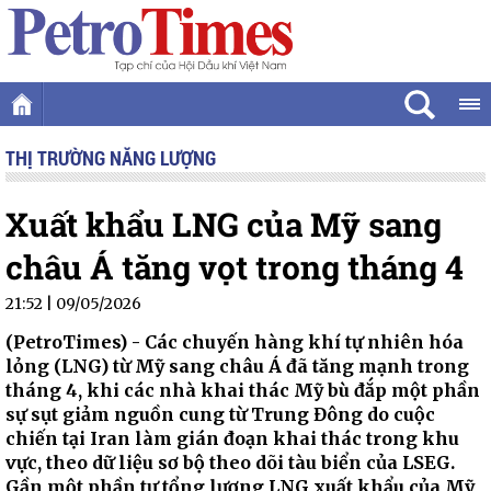
THỊ TRƯỜNG NĂNG LƯỢNG
Xuất khẩu LNG của Mỹ sang
châu Á tăng vọt trong tháng 4
21:52 | 09/05/2026
(PetroTimes) -
Các chuyến hàng khí tự nhiên hóa
lỏng (LNG) từ Mỹ sang châu Á đã tăng mạnh trong
tháng 4, khi các nhà khai thác Mỹ bù đắp một phần
sự sụt giảm nguồn cung từ Trung Đông do cuộc
chiến tại Iran làm gián đoạn khai thác trong khu
vực, theo dữ liệu sơ bộ theo dõi tàu biển của LSEG.
Gần một phần tư tổng lượng LNG xuất khẩu của Mỹ