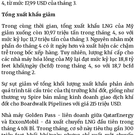
4, từ mức 17,99 USD của tháng 3.
Tổng xuất khẩu giảm
Trong cùng thời gian, tổng xuất khẩu LNG của Mỹ
giảm xuống còn 10,97 triệu tấn trong tháng 4, so với
mức kỷ lục 11,7 triệu tấn của tháng 3. Nguyên nhân một
phần do tháng 4 có ít ngày hơn và xuất hiện các chậm
trễ trong bốc xếp hàng. Tuy nhiên, lượng khí cấp cho
các nhà máy hóa lỏng của Mỹ lại đạt mức kỷ lục 18,8 tỷ
feet khối/ngày (bcfd) trong tháng 4, so với 18,7 bcfd
trong tháng 2.
Sự sụt giảm về tổng khối lượng xuất khẩu phản ánh
quá trình tái cấu trúc của thị trường khí đốt, giống như
thương vụ Spire bán mảng kinh doanh giao dịch khí
đốt cho Boardwalk Pipelines với giá 215 triệu USD.
Nhà máy Golden Pass - liên doanh giữa QatarEnergy
và ExxonMobil - đã xuất chuyến LNG đầu tiên trong
tháng 4 tới Bỉ. Trong tháng, cơ sở này tiêu thụ gần 300