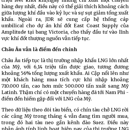
triệu feet khối khí/ngày nhưng chỉ xuất một chuyến
hàng duy nhất, điều này có thể giải thích khoảng cách
giữa lượng khí đầu vào kỷ lục và sự sụt giảm tổng xuất
khẩu. Ngoài ra, JDR sẽ cung cấp hệ thống cáp
umbilical cho dự án khí đốt East Coast Supply của
Amplitude tại bang Victoria, cho thấy đầu tư vào lĩnh
vực khí đốt thượng nguồn vẫn tiếp tục.
Châu Âu vẫn là điểm đến chính
Châu Âu tiếp tục là thị trường nhập khẩu LNG lớn nhất
của Mỹ, với 6,14 triệu tấn được giao, tương đương
khoảng 56% tổng lượng xuất khẩu. Ai Cập nổi lên như
một khách hàng mua tích cực khi nhập khoảng
710.000 tấn, cao hơn mức 500.000 tấn xuất sang Mỹ
Latinh. Thậm chí có một chuyến hàng đã tới Nam Phi -
điểm đến hiếm gặp đối với LNG của Mỹ.
Theo dữ liệu theo dõi tàu biển, có chín tàu chở LNG rời
các cảng Mỹ trong tháng 4 vẫn đang tìm người mua,
trong đó hai tàu neo gần kênh đào Suez. Điều này
phản ánh tính linh hoạt hiện nay của thị trường LNG