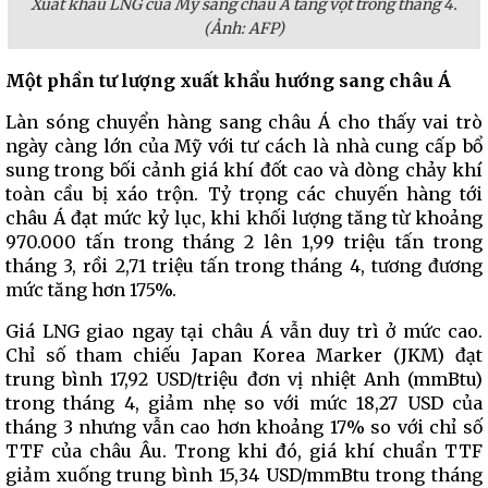
Xuất khẩu LNG của Mỹ sang châu Á tăng vọt trong tháng 4.
(Ảnh: AFP)
Một phần tư lượng xuất khẩu hướng sang châu Á
Làn sóng chuyển hàng sang châu Á cho thấy vai trò
ngày càng lớn của Mỹ với tư cách là nhà cung cấp bổ
sung trong bối cảnh giá khí đốt cao và dòng chảy khí
toàn cầu bị xáo trộn. Tỷ trọng các chuyến hàng tới
châu Á đạt mức kỷ lục, khi khối lượng tăng từ khoảng
970.000 tấn trong tháng 2 lên 1,99 triệu tấn trong
tháng 3, rồi 2,71 triệu tấn trong tháng 4, tương đương
mức tăng hơn 175%.
Giá LNG giao ngay tại châu Á vẫn duy trì ở mức cao.
Chỉ số tham chiếu Japan Korea Marker (JKM) đạt
trung bình 17,92 USD/triệu đơn vị nhiệt Anh (mmBtu)
trong tháng 4, giảm nhẹ so với mức 18,27 USD của
tháng 3 nhưng vẫn cao hơn khoảng 17% so với chỉ số
TTF của châu Âu. Trong khi đó, giá khí chuẩn TTF
giảm xuống trung bình 15,34 USD/mmBtu trong tháng