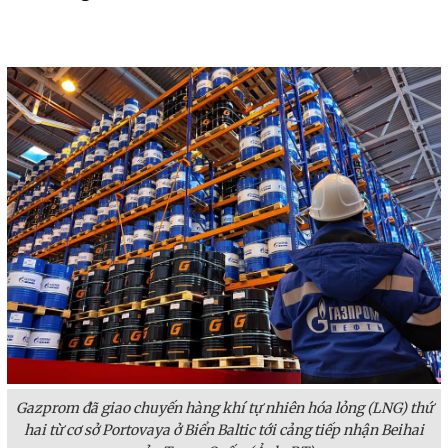
Gazprom đã giao chuyến hàng khí tự nhiên hóa lỏng (LNG) thứ
hai từ cơ sở Portovaya ở Biển Baltic tới cảng tiếp nhận Beihai