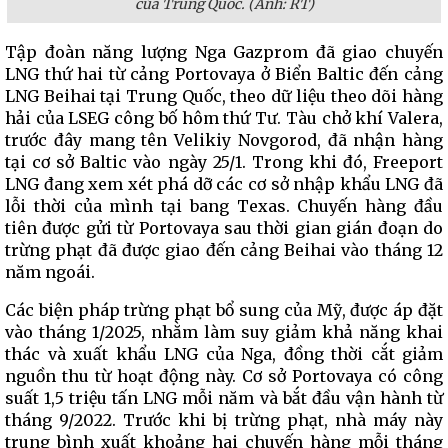
của Trung Quốc. (Ảnh: RT)
Tập đoàn năng lượng Nga Gazprom đã giao chuyến
LNG thứ hai từ cảng Portovaya ở Biển Baltic đến cảng
LNG Beihai tại Trung Quốc, theo dữ liệu theo dõi hàng
hải của LSEG công bố hôm thứ Tư. Tàu chở khí Valera,
trước đây mang tên Velikiy Novgorod, đã nhận hàng
tại cơ sở Baltic vào ngày 25/1. Trong khi đó, Freeport
LNG đang xem xét phá dỡ các cơ sở nhập khẩu LNG đã
lỗi thời của mình tại bang Texas. Chuyến hàng đầu
tiên được gửi từ Portovaya sau thời gian gián đoạn do
trừng phạt đã được giao đến cảng Beihai vào tháng 12
năm ngoái.
Các biện pháp trừng phạt bổ sung của Mỹ, được áp đặt
vào tháng 1/2025, nhằm làm suy giảm khả năng khai
thác và xuất khẩu LNG của Nga, đồng thời cắt giảm
nguồn thu từ hoạt động này. Cơ sở Portovaya có công
suất 1,5 triệu tấn LNG mỗi năm và bắt đầu vận hành từ
tháng 9/2022. Trước khi bị trừng phạt, nhà máy này
trung bình xuất khoảng hai chuyến hàng mỗi tháng