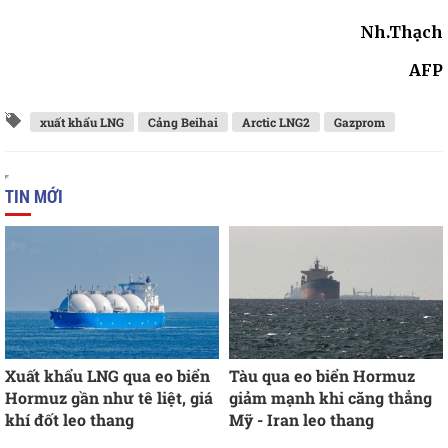
Nh.Thạch
AFP
xuất khẩu LNG
Cảng Beihai
Arctic LNG2
Gazprom
TIN MỚI
Xuất khẩu LNG qua eo biển
Tàu qua eo biển Hormuz
Hormuz gần như tê liệt, giá
giảm mạnh khi căng thẳng
khí đốt leo thang
Mỹ - Iran leo thang