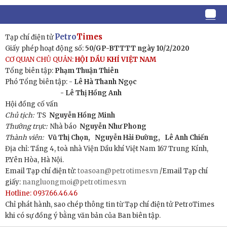
Petro
Times
Tạp chí điện tử
Giấy phép hoạt động số:
50/GP-BTTTT ngày 10/2/2020
CƠ QUAN CHỦ QUẢN:
HỘI DẦU KHÍ VIỆT NAM
Tổng biên tập:
Phạm Thuận Thiên
Phó Tổng biên tập: -
Lê Hà Thanh Ngọc
- Lê Thị Hồng Anh
Hội đồng cố vấn
Chủ tịch:
TS
Nguyễn Hồng Minh
Thường trực:
Nhà báo
Nguyễn Như Phong
Thành viên:
Vũ Thị Chọn,
Nguyễn Hải Đường,
Lê Anh Chiến
Địa chỉ: Tầng 4, toà nhà Viện Dầu khí Việt Nam 167 Trung Kính,
P.Yên Hòa, Hà Nội.
Email Tạp chí điện tử:
toasoan@petrotimes.vn
/Email Tạp chí
giấy:
nangluongmoi@petrotimes.vn
Hotline: 0937.66.46.46
Chỉ phát hành, sao chép thông tin từ Tạp chí điện tử PetroTimes
khi có sự đồng ý bằng văn bản của Ban biên tập.