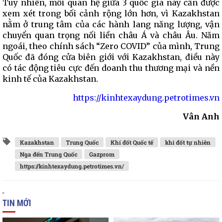
Tuy nhiên, mối quan hệ giữa 3 quốc gia này cần được
xem xét trong bối cảnh rộng lớn hơn, vì Kazakhstan
nằm ở trung tâm của các hành lang năng lượng, vận
chuyển quan trọng nối liền châu Á và châu Âu. Năm
ngoái, theo chính sách “Zero COVID” của mình, Trung
Quốc đã đóng cửa biên giới với Kazakhstan, điều này
có tác động tiêu cực đến doanh thu thương mại và nền
kinh tế của Kazakhstan.
https://kinhtexaydung.petrotimes.vn
Vân Anh
Kazakhstan
Trung Quốc
Khí đốt Quốc tế
khí đốt tự nhiên
Nga đến Trung Quốc
Gazprom
https://kinhtexaydung.petrotimes.vn/
TIN MỚI