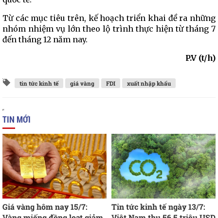
Từ các mục tiêu trên, kế hoạch triển khai đề ra những
nhóm nhiệm vụ lớn theo lộ trình thực hiện từ tháng 7
đến tháng 12 năm nay.
P.V (t/h)
tin tức kinh tế
giá vàng
FDI
xuất nhập khẩu
TIN MỚI
Giá vàng hôm nay 15/7:
Tin tức kinh tế ngày 13/7:
Vàng miếng đồng loạt giảm
Việt Nam thu 56,5 triệu USD