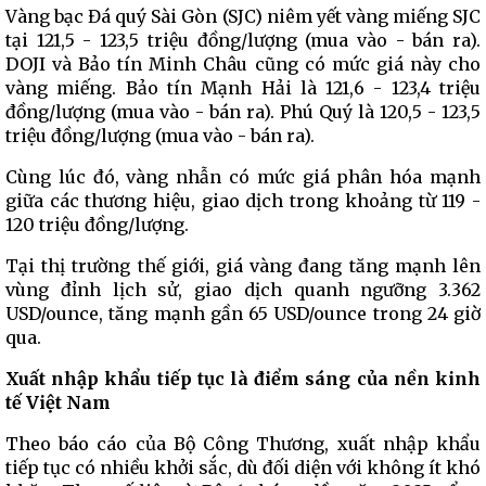
Vàng bạc Đá quý Sài Gòn (SJC) niêm yết vàng miếng SJC
tại 121,5 - 123,5 triệu đồng/lượng (mua vào - bán ra).
DOJI và Bảo tín Minh Châu cũng có mức giá này cho
vàng miếng. Bảo tín Mạnh Hải là 121,6 - 123,4 triệu
đồng/lượng (mua vào - bán ra). Phú Quý là 120,5 - 123,5
triệu đồng/lượng (mua vào - bán ra).
Cùng lúc đó, vàng nhẫn có mức giá phân hóa mạnh
giữa các thương hiệu, giao dịch trong khoảng từ 119 -
120 triệu đồng/lượng.
Tại thị trường thế giới, giá vàng đang tăng mạnh lên
vùng đỉnh lịch sử, giao dịch quanh ngưỡng 3.362
USD/ounce, tăng mạnh gần 65 USD/ounce trong 24 giờ
qua.
Xuất nhập khẩu tiếp tục là điểm sáng của nền kinh
tế Việt Nam
Theo báo cáo của Bộ Công Thương, xuất nhập khẩu
tiếp tục có nhiều khởi sắc, dù đối diện với không ít khó