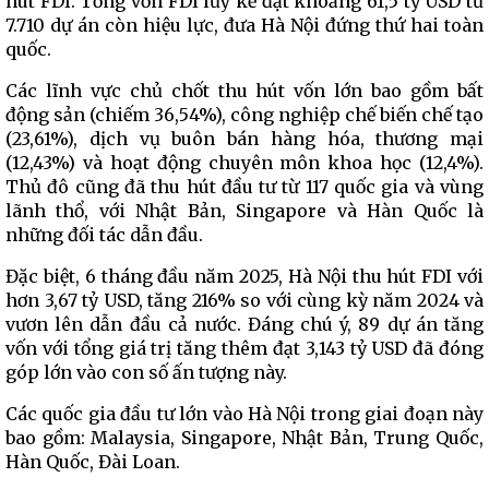
hút FDI. Tổng vốn FDI lũy kế đạt khoảng 61,5 tỷ USD từ
7.710 dự án còn hiệu lực, đưa Hà Nội đứng thứ hai toàn
quốc.
Các lĩnh vực chủ chốt thu hút vốn lớn bao gồm bất
động sản (chiếm 36,54%), công nghiệp chế biến chế tạo
(23,61%), dịch vụ buôn bán hàng hóa, thương mại
(12,43%) và hoạt động chuyên môn khoa học (12,4%).
Thủ đô cũng đã thu hút đầu tư từ 117 quốc gia và vùng
lãnh thổ, với Nhật Bản, Singapore và Hàn Quốc là
những đối tác dẫn đầu.
Đặc biệt, 6 tháng đầu năm 2025, Hà Nội thu hút FDI với
hơn 3,67 tỷ USD, tăng 216% so với cùng kỳ năm 2024 và
vươn lên dẫn đầu cả nước. Đáng chú ý, 89 dự án tăng
vốn với tổng giá trị tăng thêm đạt 3,143 tỷ USD đã đóng
góp lớn vào con số ấn tượng này.
Các quốc gia đầu tư lớn vào Hà Nội trong giai đoạn này
bao gồm: Malaysia, Singapore, Nhật Bản, Trung Quốc,
Hàn Quốc, Đài Loan.