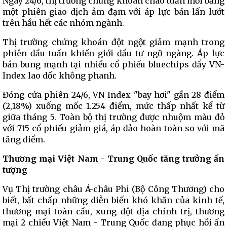
Ngày 24/6, thị trường chứng khoán chào tuần mới bằng
một phiên giao dịch ảm đạm với áp lực bán lấn lướt
trên hầu hết các nhóm ngành.
Thị trường chứng khoán đột ngột giảm mạnh trong
phiên đầu tuần khiến giới đầu tư ngỡ ngàng. Áp lực
bán bung mạnh tại nhiều cổ phiếu bluechips đẩy VN-
Index lao dốc không phanh.
Đóng cửa phiên 24/6, VN-Index "bay hơi" gần 28 điểm
(2,18%) xuống mốc 1.254 điểm, mức thấp nhất kể từ
giữa tháng 5. Toàn bộ thị trường được nhuộm màu đỏ
với 715 cổ phiếu giảm giá, áp đảo hoàn toàn so với mã
tăng điểm.
Thương mại Việt Nam - Trung Quốc tăng trưởng ấn
tượng
Vụ Thị trường châu Á-châu Phi (Bộ Công Thương) cho
biết, bất chấp những diễn biến khó khăn của kinh tế,
thương mại toàn cầu, xung đột địa chính trị, thương
mại 2 chiều Việt Nam - Trung Quốc đang phục hồi ấn