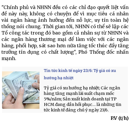
"Chính phủ và NHNN đều có các chỉ đạo quyết liệt vấn
đề này này, không có chuyện để vì mục tiêu cá nhân
vài ngân hàng ảnh hưởng đến nỗ lực, uy tín toàn hệ
thống nói chung. Thời gian tới, NHNN có thể sẽ lập các
Tổ công tác trong đó bao gồm cả nhân sự từ NHNN và
các ngân hàng thương mại để làm việc với các ngân
hàng, phối hợp, sát sao hơn nữa tăng tốc thúc đẩy tăng
trưởng tín dụng có chất lượng", Phó Thống đốc nhấn
mạnh.
Tin tức kinh tế ngày 23/6: Tỷ giá có xu
hướng hạ nhiệt
Tỷ giá có xu hướng hạ nhiệt; Các ngân
hàng tăng mạnh lãi suất chạm mốc
5%/năm; Sản xuất kinh doanh tại TP
HCM đang dần hồi phục… là những tin
tức kinh tế đáng chú ý ngày 23/6.
P.V (t/h)