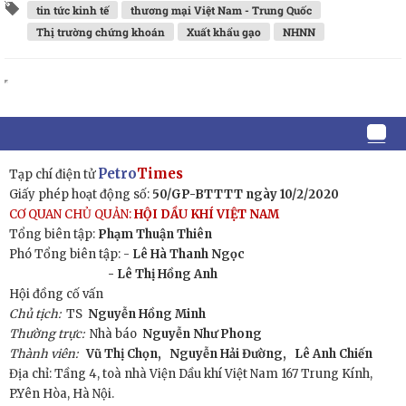
tin tức kinh tế
thương mại Việt Nam - Trung Quốc
Thị trường chứng khoán
Xuất khẩu gạo
NHNN
Petro
Times
Tạp chí điện tử
Giấy phép hoạt động số:
50/GP-BTTTT ngày 10/2/2020
CƠ QUAN CHỦ QUẢN:
HỘI DẦU KHÍ VIỆT NAM
Tổng biên tập:
Phạm Thuận Thiên
Phó Tổng biên tập: -
Lê Hà Thanh Ngọc
- Lê Thị Hồng Anh
Hội đồng cố vấn
Chủ tịch:
TS
Nguyễn Hồng Minh
Thường trực:
Nhà báo
Nguyễn Như Phong
Thành viên:
Vũ Thị Chọn,
Nguyễn Hải Đường,
Lê Anh Chiến
Địa chỉ: Tầng 4, toà nhà Viện Dầu khí Việt Nam 167 Trung Kính,
P.Yên Hòa, Hà Nội.