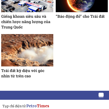
Giếng khoan siêu sâu và
“Báo động đỏ” cho Trái đất
chiến lược năng lượng của
Trung Quốc
Trái đất kỳ diệu với góc
nhìn từ trên cao
Petro
Times
Tạp chí điện tử