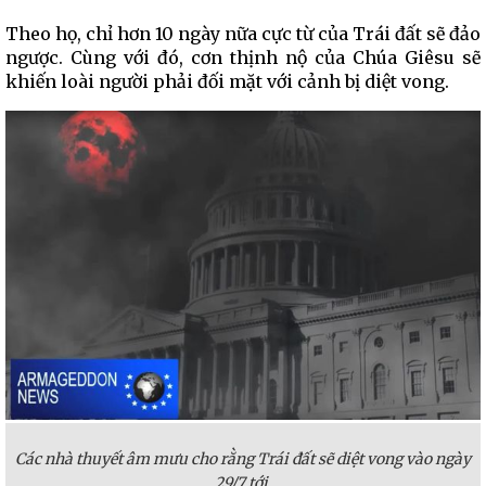
Theo họ, chỉ hơn 10 ngày nữa cực từ của Trái đất sẽ đảo
ngược. Cùng với đó, cơn thịnh nộ của Chúa Giêsu sẽ
khiến loài người phải đối mặt với cảnh bị diệt vong.
Các nhà thuyết âm mưu cho rằng Trái đất sẽ diệt vong vào ngày
29/7 tới.