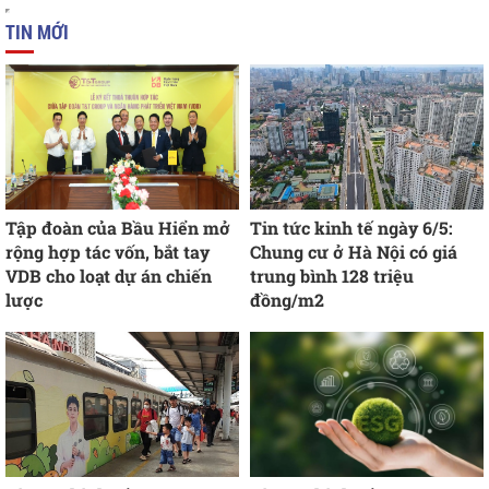
TIN MỚI
Tập đoàn của Bầu Hiển mở
Tin tức kinh tế ngày 6/5:
rộng hợp tác vốn, bắt tay
Chung cư ở Hà Nội có giá
VDB cho loạt dự án chiến
trung bình 128 triệu
lược
đồng/m2