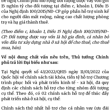
Đề nghị Chính phủ mở rộng đối tượng được vay vốn gói
15 nghìn tỷ cho đối tượng tại điểm c, khoản 1, Điều 15
của Nghị định 100/2015/NĐ-CP góp phần hỗ trợ sinh kế
cho người dân mất ruộng, nâng cao chất lượng phòng
trọ và hạ giá thành thuê.
(Theo điểm c, khoản 1, Điều 15 Nghị định 100/2015/NĐ-
CP: Đối tượng được vay vốn là hộ gia đình, cá nhân bỏ
vốn đầu tư xây dựng nhà ở xã hội để cho thuê, cho thuê
mua, bán).
Về nội dung chất vấn nêu trên, Thủ tướng Chính
phủ trả lời Đại biểu như sau:
Tại Nghị quyết số 43/2022/QH15 ngày 11/01/2022 của
Quốc hội về chính sách tài khóa, tiền tệ hỗ trợ Chương
trình phục hồi và phát triển kinh tế - xã hội, đã quy
định các chính sách hỗ trợ cho từng nhóm đối tượng
cụ thể. Theo đó, có 02 chính sách hỗ trợ để thúc đẩy
phát triển nhà ở xã hội, cụ thể:
Chính sách thứ nhất hỗ trợ cho cá nhân vay (ưu đãi