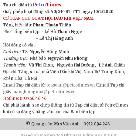
Petro
Times
Tạp chí điện tử
Giấy phép hoạt động số:
50/GP-BTTTT ngày 10/2/2020
CƠ QUAN CHỦ QUẢN:
HỘI DẦU KHÍ VIỆT NAM
Tổng biên tập:
Phạm Thuận Thiên
Phó Tổng biên tập: -
Lê Hà Thanh Ngọc
- Lê Thị Hồng Anh
Hội đồng cố vấn
Chủ tịch:
TS
Nguyễn Hồng Minh
Thường trực:
Nhà báo
Nguyễn Như Phong
Thành viên:
Vũ Thị Chọn,
Nguyễn Hải Đường,
Lê Anh Chiến
Địa chỉ: Tầng 4, toà nhà Viện Dầu khí Việt Nam 167 Trung Kính,
P.Yên Hòa, Hà Nội.
Email Tạp chí điện tử:
toasoan@petrotimes.vn
/Email Tạp chí
giấy:
nangluongmoi@petrotimes.vn
Hotline: 0937.66.46.46
Chỉ phát hành, sao chép thông tin từ Tạp chí điện tử PetroTimes
khi có sự đồng ý bằng văn bản của Ban biên tập.
© Quảng cáo: Mrs Vân Anh - 0912.094.243
Based on MasterCMS Ultimate Edition v2.8 2018