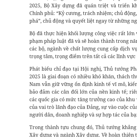
2025, Bộ Xây dựng đã quán triệt và triển 
Chính phủ: “Kỷ cương, trách nhiệm; chủ động, k
phá”, chủ động và quyết liệt ngay từ những n
Bộ đã thực hiện khối lượng công việc rất lớn
phạm pháp luật đã và sẽ hoàn thành trong năm
các bộ, ngành về chất lượng cung cấp dịch vụ
trọng tâm, trọng điểm trên tất cả các lĩnh vực 
Phát biểu chỉ đạo tại Hội nghị, Thủ tướng 
2025 là giai đoạn có nhiều khó khăn, thách th
Nam vẫn giữ vững ổn định kinh tế vĩ mô, kiể
bảo đảm các cân đối lớn của nền kinh tế; r
các quốc gia có mức tăng trưởng cao của khu v
của vai trò lãnh đạo của Đảng, sự vào cuộc củ
người dân, doanh nghiệp và sự hợp tác của bạ
Trong thành tựu chung đó, Thủ tướng khẳng 
Xây dựng và ngành Xây dựng. Về hoàn thiện 