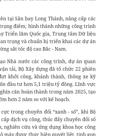
iên tại Sân bay Long Thành, nâng cấp các
 trọng điểm; hình thành những công trình
ợ Triển lãm Quốc gia, Trung tâm Dữ liệu
an trọng và chuẩn bị triển khai các dự án
ường sắt tốc độ cao Bắc - Nam.
đạo Nhà nước các công trình, dự án quan
vận tải, Bộ Xây dựng đã tổ chức 22 phiên
đợt khởi công, khánh thành, thông xe kỹ
vốn đầu tư hơn 5,1 triệu tỷ đồng. Lĩnh vực
 nghìn căn hoàn thành trong năm 2025, tạo
sớm hơn 2 năm so với kế hoạch.
cực trong chuyển đổi “xanh - số”, khi Bộ
 cấp dịch vụ công, thúc đẩy chuyển đổi số
nh, nghiên cứu và ứng dụng khoa học công
bộ máy được thực hiện quyết liệt, tinh gọn