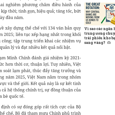
khai nghiêm phương châm điều hành của
ịp thời; tinh gọn, hiệu quả; tăng tốc, bứt
gày đầu năm.
 về xây dựng thể chế với 134 văn bản quy
Vì sao các ngân
trung ương chuy
 2025; liên tục xếp hạng nhất trong khối
trái phiếu kho b
 công; tập trung triển khai các nhiệm vụ
sang vàng?
quản lý và đạt nhiều kết quả nổi bật.
Phạm Minh Chính đánh giá nhiệm kỳ 2021-
ức hơn thời cơ, thuận lợi. Tuy nhiên, Việt
m soát lạm phát, thúc đẩy tăng trưởng và
iêng năm 2025, Việt Nam nằm trong nhóm
ực và thế giới. Kết quả này là sự kết tinh
a cả hệ thống chính trị, sự đồng thuận của
n bè quốc tế.
định có sự đóng góp rất tích cực của Bộ
thể chế, Bộ đã tham mưu Chính phủ trình