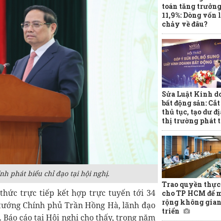
toán tăng trưởn
11,9%: Dòng vốn l
chảy về đâu?
Sửa Luật Kinh d
bất động sản: Cắ
thủ tục, tạo dư đ
thị trường phát 
 phát biểu chỉ đạo tại hội nghị.
Trao quyền thực
thức trực tiếp kết hợp trực tuyến tới 34
cho TP HCM để 
rộng không gian
 tướng Chính phủ Trần Hồng Hà, lãnh đạo
triển
 Báo cáo tại Hội nghị cho thấy, trong năm