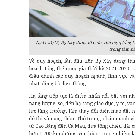
Ngày 21/12, Bộ Xây dựng tổ chức Hội nghị tổng k
trọng tâm n
Về quy hoạch, lần đầu tiên Bộ Xây dựng t
hoạch tổng thể quốc gia thời kỳ 2021-2030, 
điều chỉnh các quy hoạch ngành, lĩnh vực v
nhất, đồng bộ, liên thông.
Hạ tầng tiếp tục là điểm nhấn nổi bật với nh
năng lượng, số, đến hạ tầng giáo dục, y tế, vă
lực tăng trưởng, làm thay đổi diện mạo đất 
đô thị và nông thôn. Thủ tướng nhấn mạnh vi
từ Cao Bằng đến Cà Mau, đưa tổng chiều dài c
hơn 1.700 km đường ven biển; trong nhiệm k