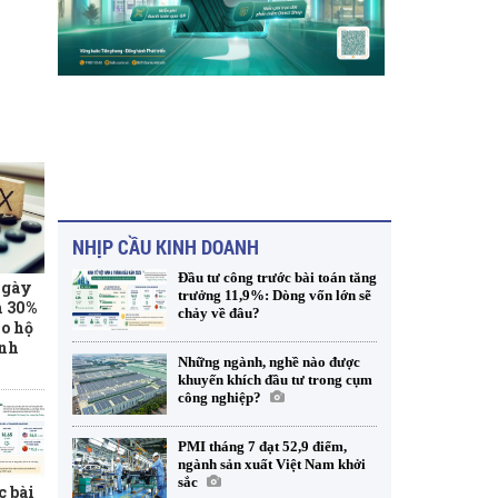
NHỊP CẦU KINH DOANH
Đầu tư công trước bài toán tăng
ngày
trưởng 11,9%: Dòng vốn lớn sẽ
m 30%
chảy về đâu?
o hộ
anh
Những ngành, nghề nào được
khuyến khích đầu tư trong cụm
công nghiệp?
PMI tháng 7 đạt 52,9 điểm,
ngành sản xuất Việt Nam khởi
sắc
c bài