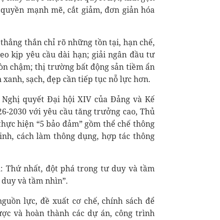
 quyền mạnh mẽ, cắt giảm, đơn giản hóa
hẳng thắn chỉ rõ những tồn tại, hạn chế,
eo kịp yêu cầu dài hạn; giải ngân đầu tư
òn chậm; thị trường bất động sản tiềm ẩn
 xanh, sạch, đẹp cần tiếp tục nỗ lực hơn.
Nghị quyết Đại hội XIV của Đảng và Kế
026-2030 với yêu cầu tăng trưởng cao, Thủ
thực hiện “5 bảo đảm” gồm thể chế thông
minh, cách làm thông dụng, hợp tác thông
: Thứ nhất, đột phá trong tư duy và tầm
ư duy và tầm nhìn”.
nguồn lực, đề xuất cơ chế, chính sách để
lược và hoàn thành các dự án, công trình