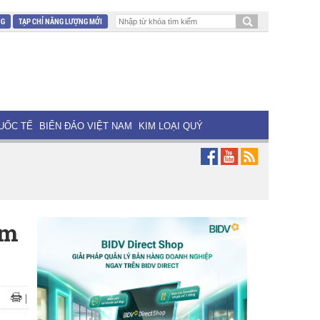
NG
TẠP CHÍ NĂNG LƯỢNG MỚI
UỐC TẾ
BIỂN ĐẢO VIỆT NAM
KIM LOẠI QUÝ
ảm
|