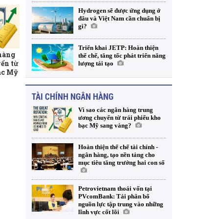
Hydrogen sẽ được ứng dụng ở
đâu và Việt Nam cần chuẩn bị
gì?
Triển khai JETP: Hoàn thiện
 hàng
thể chế, tăng tốc phát triển năng
ển từ
lượng tái tạo
ạc Mỹ
TÀI CHÍNH NGÂN HÀNG
Vì sao các ngân hàng trung
ương chuyển từ trái phiếu kho
bạc Mỹ sang vàng?
Hoàn thiện thể chế tài chính -
ngân hàng, tạo nền tảng cho
mục tiêu tăng trưởng hai con số
Petrovietnam thoái vốn tại
PVcomBank: Tái phân bổ
nguồn lực tập trung vào những
lĩnh vực cốt lõi