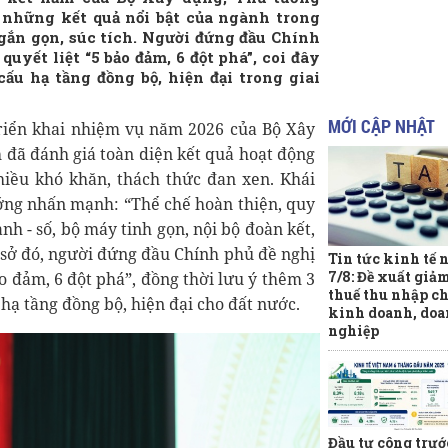
những kết quả nổi bật của ngành trong
ngắn gọn, súc tích. Người đứng đầu Chính
yết liệt “5 bảo đảm, 6 đột phá”, coi đây
cấu hạ tầng đồng bộ, hiện đại trong giai
MỚI CẬP NHẬT
triển khai nhiệm vụ năm 2026 của Bộ Xây
đã đánh giá toàn diện kết quả hoạt động
iều khó khăn, thách thức đan xen. Khái
ớng nhấn mạnh: “Thể chế hoàn thiện, quy
nh - số, bộ máy tinh gọn, nội bộ đoàn kết,
ơ sở đó, người đứng đầu Chính phủ đề nghị
Tin tức kinh tế 
7/8: Đề xuất giả
o đảm, 6 đột phá”, đồng thời lưu ý thêm 3
thuế thu nhập ch
hạ tầng đồng bộ, hiện đại cho đất nước.
kinh doanh, do
nghiệp
Đầu tư công trướ