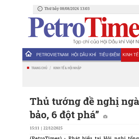
Thứ bảy 08/08/2026 13:03
PETROVIETNAM
HỘI DẦU KHÍ
TIÊU ĐIỂM
KINH TẾ
/
TRANG CHỦ
KINH TẾ & HỘI NHẬP
Thủ tướng đề nghị ng
bảo, 6 đột phá”
15:11 | 22/12/2025
(PetroTimes) -
Phát biểu tại Hội nghị tổ