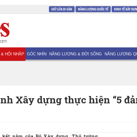
GIỮ LỬA DI SẢN
NĂNG LƯỢNG QUỐC TẾ
KINH TẾ XÂY DỰ
 & HỘI NHẬP
GÓC NHÌN
NĂNG LƯỢNG & ĐỜI SỐNG
NĂNG LƯỢNG Q
ành Xây dựng thực hiện “5 đ
ng kết năm của Bộ Xây dựng, Thủ tướng