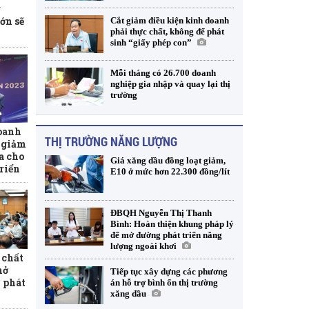
g
ớn sẽ
Cắt giảm điều kiện kinh doanh
phải thực chất, không để phát
sinh “giấy phép con”
Mỗi tháng có 26.700 doanh
nghiệp gia nhập và quay lại thị
trường
oanh
THỊ TRƯỜNG NĂNG LƯỢNG
t giảm
ịa cho
Giá xăng dầu đồng loạt giảm,
triển
E10 ở mức hơn 22.300 đồng/lít
ĐBQH Nguyễn Thị Thanh
Bình: Hoàn thiện khung pháp lý
để mở đường phát triển năng
lượng ngoài khơi
 chất
mở
Tiếp tục xây dựng các phương
 phát
án hỗ trợ bình ổn thị trường
xăng dầu