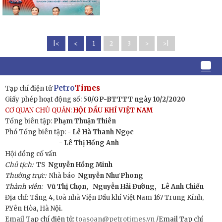
|<
<
1
2
3
>
>|
Petro
Times
Tạp chí điện tử
Giấy phép hoạt động số:
50/GP-BTTTT ngày 10/2/2020
CƠ QUAN CHỦ QUẢN:
HỘI DẦU KHÍ VIỆT NAM
Tổng biên tập:
Phạm Thuận Thiên
Phó Tổng biên tập: -
Lê Hà Thanh Ngọc
- Lê Thị Hồng Anh
Hội đồng cố vấn
Chủ tịch:
TS
Nguyễn Hồng Minh
Thường trực:
Nhà báo
Nguyễn Như Phong
Thành viên:
Vũ Thị Chọn,
Nguyễn Hải Đường,
Lê Anh Chiến
Địa chỉ: Tầng 4, toà nhà Viện Dầu khí Việt Nam 167 Trung Kính,
P.Yên Hòa, Hà Nội.
Email Tạp chí điện tử:
toasoan@petrotimes.vn
/Email Tạp chí