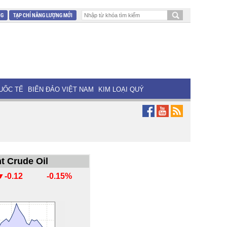
NG
TẠP CHÍ NĂNG LƯỢNG MỚI
UỐC TẾ
BIỂN ĐẢO VIỆT NAM
KIM LOẠI QUÝ
t Crude Oil
▼-0.12
-0.15%