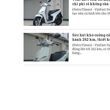
chi phí rẻ không cần
(PetroTimes) -
VinFast Fe
tạo nên cú hích lớn cho t
Sức hút khó cưỡng của
hành 262 km, thiết kế
(PetroTimes) -
VinFast Fe
động lên tới 262 km, có 
hàng...