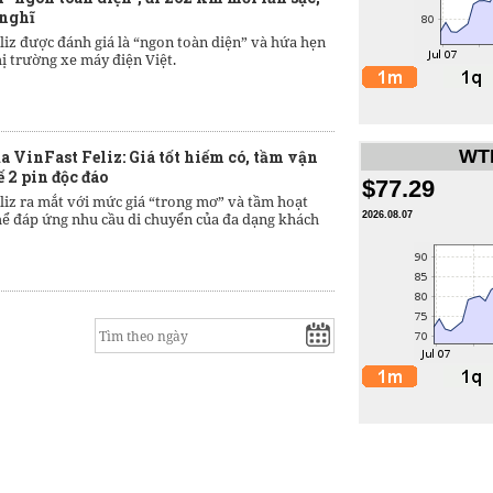
 nghĩ
liz được đánh giá là “ngon toàn diện” và hứa hẹn
hị trường xe máy điện Việt.
WTI
 VinFast Feliz: Giá tốt hiếm có, tầm vận
 2 pin độc đáo
$77.29
liz ra mắt với mức giá “trong mơ” và tầm hoạt
2026.08.07
thể đáp ứng nhu cầu di chuyển của đa dạng khách