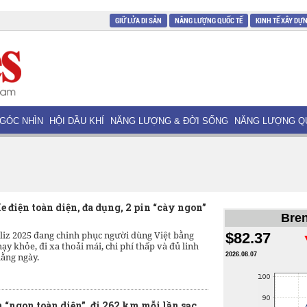
GIỮ LỬA DI SẢN
NĂNG LƯỢNG QUỐC TẾ
KINH TẾ XÂY DỰ
GÓC NHÌN
HỘI DẦU KHÍ
NĂNG LƯỢNG & ĐỜI SỐNG
NĂNG LƯỢNG Q
e điện toàn diện, đa dụng, 2 pin “cày ngon”
Bren
liz 2025 đang chinh phục người dùng Việt bằng
$82.37
ạy khỏe, đi xa thoải mái, chi phí thấp và đủ linh
hằng ngày.
2026.08.07
n “ngon toàn diện”, đi 262 km mỗi lần sạc,