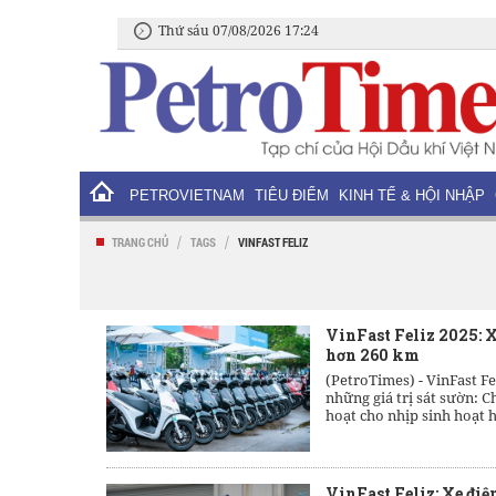
Thứ sáu 07/08/2026 17:24
PETROVIETNAM
TIÊU ĐIỂM
KINH TẾ & HỘI NHẬP
/
/
TRANG CHỦ
TAGS
VINFAST FELIZ
VinFast Feliz 2025: X
hơn 260 km
(PetroTimes) -
VinFast Fe
những giá trị sát sườn: Ch
hoạt cho nhịp sinh hoạt 
VinFast Feliz: Xe điệ