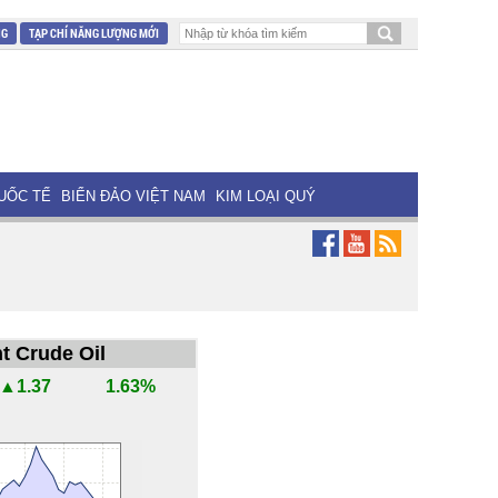
NG
TẠP CHÍ NĂNG LƯỢNG MỚI
UỐC TẾ
BIỂN ĐẢO VIỆT NAM
KIM LOẠI QUÝ
t Crude Oil
▲1.37
1.63%