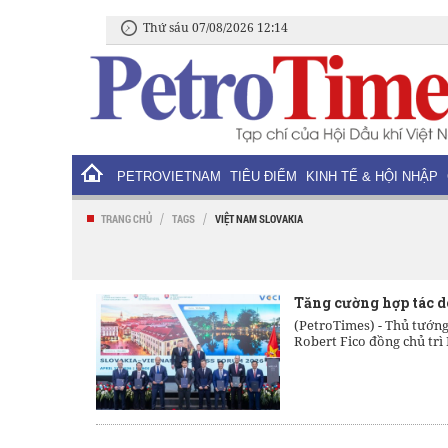
Thứ sáu 07/08/2026 12:14
PETROVIETNAM
TIÊU ĐIỂM
KINH TẾ & HỘI NHẬP
/
/
TRANG CHỦ
TAGS
VIỆT NAM SLOVAKIA
Tăng cường hợp tác d
(PetroTimes) -
Thủ tướng
Robert Fico đồng chủ trì