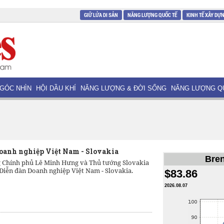
GIỮ LỬA DI SẢN
NĂNG LƯỢNG QUỐC TẾ
KINH TẾ XÂY DỰ
GÓC NHÌN
HỘI DẦU KHÍ
NĂNG LƯỢNG & ĐỜI SỐNG
NĂNG LƯỢNG Q
oanh nghiệp Việt Nam - Slovakia
Bren
 Chính phủ Lê Minh Hưng và Thủ tướng Slovakia
 Diễn đàn Doanh nghiệp Việt Nam - Slovakia.
$83.86
2026.08.07