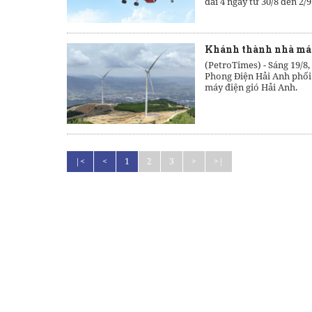
dài 4 ngày từ 30/8 đến 2/9
Khánh thành nhà máy 
(PetroTimes) -
Sáng 19/8,
Phong Điện Hải Anh phối
máy điện gió Hải Anh.
|<
<
1
2
3
>
>|