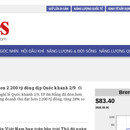
GIỮ LỬA DI SẢN
NĂNG LƯỢNG QUỐC TẾ
KINH TẾ XÂY DỰ
GÓC NHÌN
HỘI DẦU KHÍ
NĂNG LƯỢNG & ĐỜI SỐNG
NĂNG LƯỢNG Q
hơn 2.200 tỷ đồng dịp Quốc khánh 2/9
Bren
nghỉ lễ Quốc khánh 2/9, TP Đà Nẵng đã đón hơn
ổng doanh thu đạt hơn 2.200 tỷ đồng, tăng 28% so
$83.40
2026.08.06
 Việt Nam bay trên bầu trời Thủ đô ngày