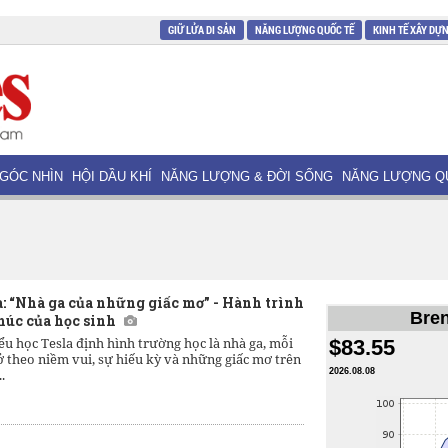
GIỮ LỬA DI SẢN
NĂNG LƯỢNG QUỐC TẾ
KINH TẾ XÂY DỰ
GÓC NHÌN
HỘI DẦU KHÍ
NĂNG LƯỢNG & ĐỜI SỐNG
NĂNG LƯỢNG Q
a: “Nhà ga của những giấc mơ” - Hành trình
Bren
húc của học sinh
u học Tesla định hình trường học là nhà ga, mỗi
$83.55
ở theo niềm vui, sự hiếu kỳ và những giấc mơ trên
.
2026.08.08