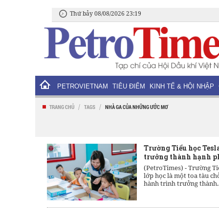
Thứ bảy 08/08/2026 23:19
PETROVIETNAM
TIÊU ĐIỂM
KINH TẾ & HỘI NHẬP
/
/
TRANG CHỦ
TAGS
NHÀ GA CỦA NHỮNG ƯỚC MƠ
Trường Tiểu học Tesl
trưởng thành hạnh p
(PetroTimes) -
Trường Tiể
lớp học là một toa tàu ch
hành trình trưởng thành..