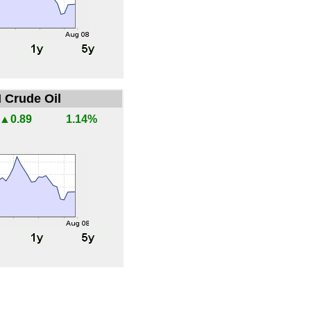
 Crude Oil
▲0.89
1.14%