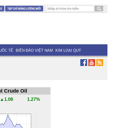
NG
TẠP CHÍ NĂNG LƯỢNG MỚI
UỐC TẾ
BIỂN ĐẢO VIỆT NAM
KIM LOẠI QUÝ
t Crude Oil
▲1.06
1.27%