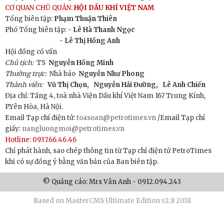
CƠ QUAN CHỦ QUẢN:
HỘI DẦU KHÍ VIỆT NAM
Tổng biên tập:
Phạm Thuận Thiên
Phó Tổng biên tập: -
Lê Hà Thanh Ngọc
- Lê Thị Hồng Anh
Hội đồng cố vấn
Chủ tịch:
TS
Nguyễn Hồng Minh
Thường trực:
Nhà báo
Nguyễn Như Phong
Thành viên:
Vũ Thị Chọn,
Nguyễn Hải Đường,
Lê Anh Chiến
Địa chỉ: Tầng 4, toà nhà Viện Dầu khí Việt Nam 167 Trung Kính,
P.Yên Hòa, Hà Nội.
Email Tạp chí điện tử:
toasoan@petrotimes.vn
/Email Tạp chí
giấy:
nangluongmoi@petrotimes.vn
Hotline: 0937.66.46.46
Chỉ phát hành, sao chép thông tin từ Tạp chí điện tử PetroTimes
khi có sự đồng ý bằng văn bản của Ban biên tập.
© Quảng cáo: Mrs Vân Anh - 0912.094.243
Based on MasterCMS Ultimate Edition v2.8 2018