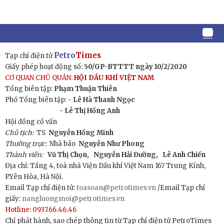
Petro
Times
Tạp chí điện tử
Giấy phép hoạt động số:
50/GP-BTTTT ngày 10/2/2020
CƠ QUAN CHỦ QUẢN:
HỘI DẦU KHÍ VIỆT NAM
Tổng biên tập:
Phạm Thuận Thiên
Phó Tổng biên tập: -
Lê Hà Thanh Ngọc
- Lê Thị Hồng Anh
Hội đồng cố vấn
Chủ tịch:
TS
Nguyễn Hồng Minh
Thường trực:
Nhà báo
Nguyễn Như Phong
Thành viên:
Vũ Thị Chọn,
Nguyễn Hải Đường,
Lê Anh Chiến
Địa chỉ: Tầng 4, toà nhà Viện Dầu khí Việt Nam 167 Trung Kính,
P.Yên Hòa, Hà Nội.
Email Tạp chí điện tử:
toasoan@petrotimes.vn
/Email Tạp chí
giấy:
nangluongmoi@petrotimes.vn
Hotline: 0937.66.46.46
Chỉ phát hành, sao chép thông tin từ Tạp chí điện tử PetroTimes