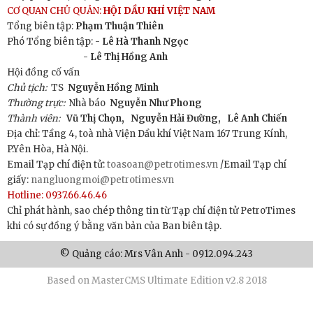
CƠ QUAN CHỦ QUẢN:
HỘI DẦU KHÍ VIỆT NAM
Tổng biên tập:
Phạm Thuận Thiên
Phó Tổng biên tập: -
Lê Hà Thanh Ngọc
- Lê Thị Hồng Anh
Hội đồng cố vấn
Chủ tịch:
TS
Nguyễn Hồng Minh
Thường trực:
Nhà báo
Nguyễn Như Phong
Thành viên:
Vũ Thị Chọn,
Nguyễn Hải Đường,
Lê Anh Chiến
Địa chỉ: Tầng 4, toà nhà Viện Dầu khí Việt Nam 167 Trung Kính,
P.Yên Hòa, Hà Nội.
Email Tạp chí điện tử:
toasoan@petrotimes.vn
/Email Tạp chí
giấy:
nangluongmoi@petrotimes.vn
Hotline: 0937.66.46.46
Chỉ phát hành, sao chép thông tin từ Tạp chí điện tử PetroTimes
khi có sự đồng ý bằng văn bản của Ban biên tập.
© Quảng cáo: Mrs Vân Anh - 0912.094.243
Based on MasterCMS Ultimate Edition v2.8 2018