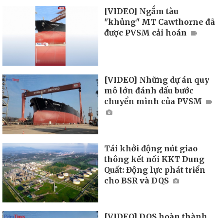
[VIDEO] Ngắm tàu
"khủng" MT Cawthorne đã
được PVSM cải hoán
[VIDEO] Những dự án quy
mô lớn đánh dấu bước
chuyển mình của PVSM
Tái khởi động nút giao
thông kết nối KKT Dung
Quất: Động lực phát triển
cho BSR và DQS
[VIDEO] DQS hoàn thành