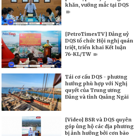
khăn, vướng mắc tại DQS
[PetroTimesTV] Đảng uỷ
DQS tổ chức Hội nghị quán
triệt, triển khai Kết luận
76-KL/TW
Tái cơ cấu DQS - phương
hướng phù hợp với Nghị
quyết của Trung ương
Đảng và tỉnh Quảng Ngãi
[Video] BSR và DQS quyên
góp ủng hộ các địa phương
bị ảnh hưởng bởi cơn bão