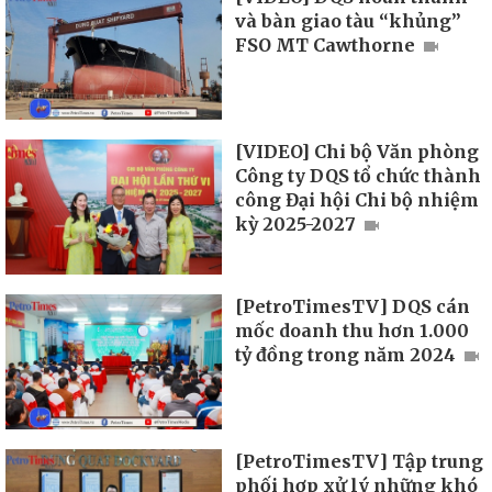
và bàn giao tàu “khủng”
FSO MT Cawthorne
[VIDEO] Chi bộ Văn phòng
Công ty DQS tổ chức thành
công Đại hội Chi bộ nhiệm
kỳ 2025-2027
[PetroTimesTV] DQS cán
mốc doanh thu hơn 1.000
tỷ đồng trong năm 2024
[PetroTimesTV] Tập trung
phối hợp xử lý những khó