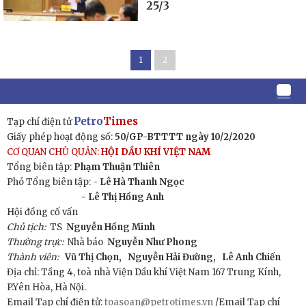
25/3
1
2
Petro
Times
Tạp chí điện tử
Giấy phép hoạt động số:
50/GP-BTTTT ngày 10/2/2020
CƠ QUAN CHỦ QUẢN:
HỘI DẦU KHÍ VIỆT NAM
Tổng biên tập:
Phạm Thuận Thiên
Phó Tổng biên tập: -
Lê Hà Thanh Ngọc
- Lê Thị Hồng Anh
Hội đồng cố vấn
Chủ tịch:
TS
Nguyễn Hồng Minh
Thường trực:
Nhà báo
Nguyễn Như Phong
Thành viên:
Vũ Thị Chọn,
Nguyễn Hải Đường,
Lê Anh Chiến
Địa chỉ: Tầng 4, toà nhà Viện Dầu khí Việt Nam 167 Trung Kính,
P.Yên Hòa, Hà Nội.
Email Tạp chí điện tử:
toasoan@petrotimes.vn
/Email Tạp chí