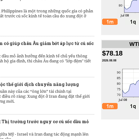
 Philippines là một trong những quốc gia có phản
ất trước cú sốc kinh tế toàn cầu do xung đột ở
 có giúp châu Âu giảm bớt áp lực từ cú sốc
WTI
$78.18
c dầu mỏ ảnh hưởng đến kinh tế chủ yếu thông
h hộ gia đình, thì châu Âu đang có "lớp đệm" tiết
2026.08.08
uộc thế giới dịch chuyển năng lượng
uần này của các “ông lớn” tài chính tại
điều rõ ràng: Xung đột ở Iran đang đặt thế giới
ợng mới.
 Thị trường trước nguy cơ cú sốc dầu mỏ
iữa Mỹ - Israel và Iran đang tác động mạnh lên
àn cầu.