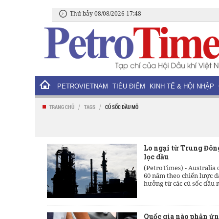
Thứ bảy 08/08/2026 17:48
PETROVIETNAM
TIÊU ĐIỂM
KINH TẾ & HỘI NHẬP
/
/
TRANG CHỦ
TAGS
CÚ SỐC DẦU MỎ
Lo ngại từ Trung Đôn
lọc dầu
(PetroTimes) -
Australia 
60 năm theo chiến lược 
hưởng từ các cú sốc dầu m
Quốc gia nào phản ứng