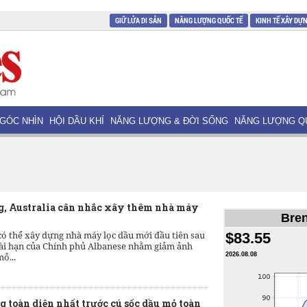
GIỮ LỬA DI SẢN
NĂNG LƯỢNG QUỐC TẾ
KINH TẾ XÂY DỰ
GÓC NHÌN
HỘI DẦU KHÍ
NĂNG LƯỢNG & ĐỜI SỐNG
NĂNG LƯỢNG Q
g, Australia cân nhắc xây thêm nhà máy
Bren
có thể xây dựng nhà máy lọc dầu mới đầu tiên sau
$83.55
dài hạn của Chính phủ Albanese nhằm giảm ảnh
ỏ...
2026.08.08
 toàn diện nhất trước cú sốc dầu mỏ toàn