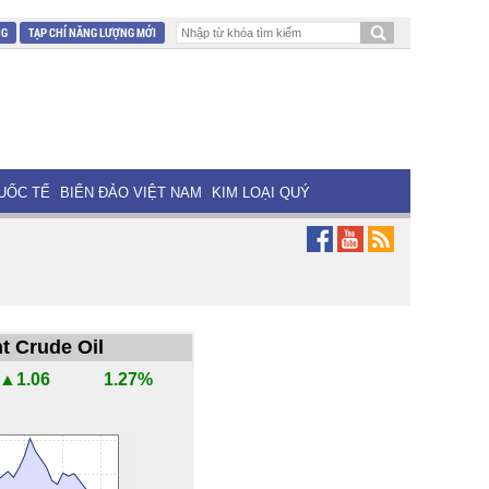
NG
TẠP CHÍ NĂNG LƯỢNG MỚI
UỐC TẾ
BIỂN ĐẢO VIỆT NAM
KIM LOẠI QUÝ
t Crude Oil
▲1.06
1.27%