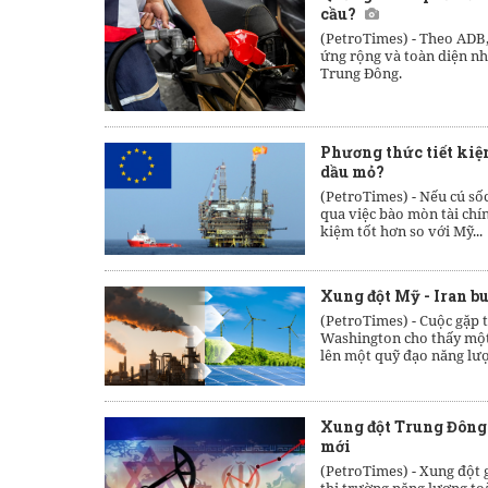
cầu?
(PetroTimes) -
Theo ADB,
ứng rộng và toàn diện nh
Trung Đông.
Phương thức tiết kiệm
dầu mỏ?
(PetroTimes) -
Nếu cú số
qua việc bào mòn tài chín
kiệm tốt hơn so với Mỹ...
Xung đột Mỹ - Iran b
(PetroTimes) -
Cuộc gặp t
Washington cho thấy một 
lên một quỹ đạo năng lư
Xung đột Trung Đông:
mới
(PetroTimes) -
Xung đột g
thị trường năng lượng to