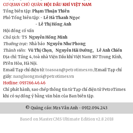
CƠ QUAN CHỦ QUẢN:
HỘI DẦU KHÍ VIỆT NAM
Tổng biên tập:
Phạm Thuận Thiên
Phó Tổng biên tập: -
Lê Hà Thanh Ngọc
- Lê Thị Hồng Anh
Hội đồng cố vấn
Chủ tịch:
TS
Nguyễn Hồng Minh
Thường trực:
Nhà báo
Nguyễn Như Phong
Thành viên:
Vũ Thị Chọn,
Nguyễn Hải Đường,
Lê Anh Chiến
Địa chỉ: Tầng 4, toà nhà Viện Dầu khí Việt Nam 167 Trung Kính,
P.Yên Hòa, Hà Nội.
Email Tạp chí điện tử:
toasoan@petrotimes.vn
/Email Tạp chí
giấy:
nangluongmoi@petrotimes.vn
Hotline: 0937.66.46.46
Chỉ phát hành, sao chép thông tin từ Tạp chí điện tử PetroTimes
khi có sự đồng ý bằng văn bản của Ban biên tập.
© Quảng cáo: Mrs Vân Anh - 0912.094.243
Based on MasterCMS Ultimate Edition v2.8 2018