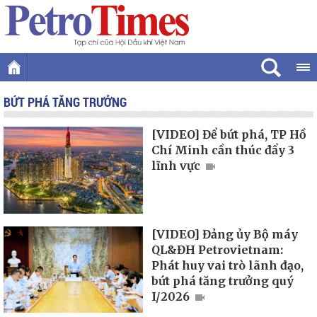
BỨT PHÁ TĂNG TRƯỞNG
[VIDEO] Để bứt phá, TP Hồ
Chí Minh cần thúc đẩy 3
lĩnh vực
[VIDEO] Đảng ủy Bộ máy
QL&ĐH Petrovietnam:
Phát huy vai trò lãnh đạo,
bứt phá tăng trưởng quý
I/2026