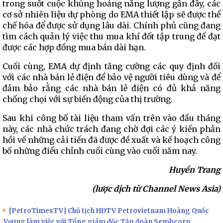
trong suốt cuộc khủng hoảng năng lượng gần đây, các
cơ sở nhiên liệu dự phòng do EMA thiết lập sẽ được thể
chế hóa để được sử dụng lâu dài. Chính phủ cũng đang
tìm cách quản lý việc thu mua khí đốt tập trung để đạt
được các hợp đồng mua bán dài hạn.
Cuối cùng, EMA dự định tăng cường các quy định đối
với các nhà bán lẻ điện để bảo vệ người tiêu dùng và để
đảm bảo rằng các nhà bán lẻ điện có đủ khả năng
chống chọi với sự biến động của thị trường.
Sau khi công bố tài liệu tham vấn trên vào đầu tháng
này, các nhà chức trách đang chờ đợi các ý kiến phản
hồi về những cải tiến đã được đề xuất và kế hoạch công
bố những điều chỉnh cuối cùng vào cuối năm nay.
Huyền Trang
(lược dịch từ Channel News Asia)
[PetroTimesTV] Chủ tịch HĐTV Petrovietnam Hoàng Quốc
Vượng làm việc với Tổng giám đốc Tập đoàn Sembcorp