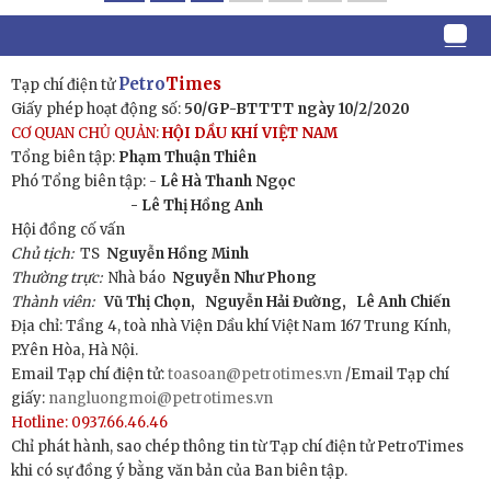
Petro
Times
Tạp chí điện tử
Giấy phép hoạt động số:
50/GP-BTTTT ngày 10/2/2020
CƠ QUAN CHỦ QUẢN:
HỘI DẦU KHÍ VIỆT NAM
Tổng biên tập:
Phạm Thuận Thiên
Phó Tổng biên tập: -
Lê Hà Thanh Ngọc
- Lê Thị Hồng Anh
Hội đồng cố vấn
Chủ tịch:
TS
Nguyễn Hồng Minh
Thường trực:
Nhà báo
Nguyễn Như Phong
Thành viên:
Vũ Thị Chọn,
Nguyễn Hải Đường,
Lê Anh Chiến
Địa chỉ: Tầng 4, toà nhà Viện Dầu khí Việt Nam 167 Trung Kính,
P.Yên Hòa, Hà Nội.
Email Tạp chí điện tử:
toasoan@petrotimes.vn
/Email Tạp chí
giấy:
nangluongmoi@petrotimes.vn
Hotline: 0937.66.46.46
Chỉ phát hành, sao chép thông tin từ Tạp chí điện tử PetroTimes
khi có sự đồng ý bằng văn bản của Ban biên tập.