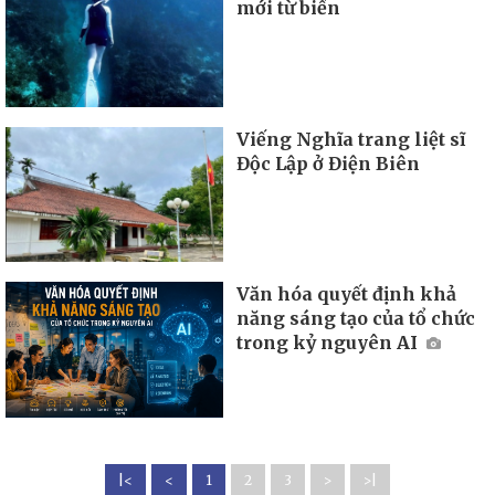
mới từ biển
Viếng Nghĩa trang liệt sĩ
Độc Lập ở Điện Biên
Văn hóa quyết định khả
năng sáng tạo của tổ chức
trong kỷ nguyên AI
|<
<
1
2
3
>
>|