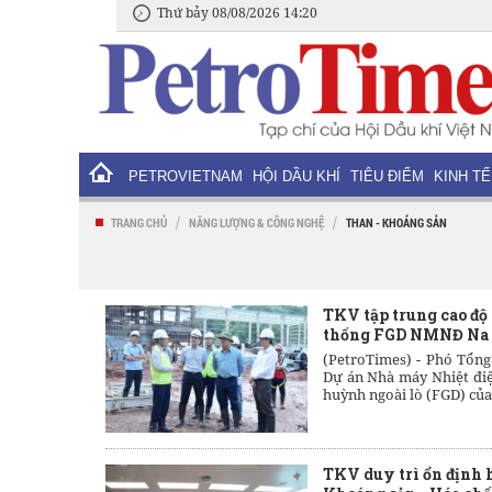
Thứ bảy 08/08/2026 14:20
PETROVIETNAM
HỘI DẦU KHÍ
TIÊU ĐIỂM
KINH TẾ
/
/
TRANG CHỦ
NĂNG LƯỢNG & CÔNG NGHỆ
THAN - KHOÁNG SẢN
TKV tập trung cao độ
thống FGD NMNĐ Na 
(PetroTimes) -
Phó Tổng
Dự án Nhà máy Nhiệt điệ
huỳnh ngoài lò (FGD) của 
TKV duy trì ổn định 