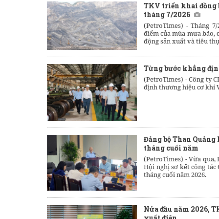
TKV triển khai đồng b
tháng 7/2026
(PetroTimes) -
Tháng 7/
điểm của mùa mưa bão, di
động sản xuất và tiêu thụ
Từng bước khẳng địn
(PetroTimes) -
Công ty C
định thương hiệu cơ khí V
Đảng bộ Than Quảng N
tháng cuối năm
(PetroTimes) -
Vừa qua, 
Hội nghị sơ kết công tác
tháng cuối năm 2026.
Nửa đầu năm 2026, TK
xuất điện