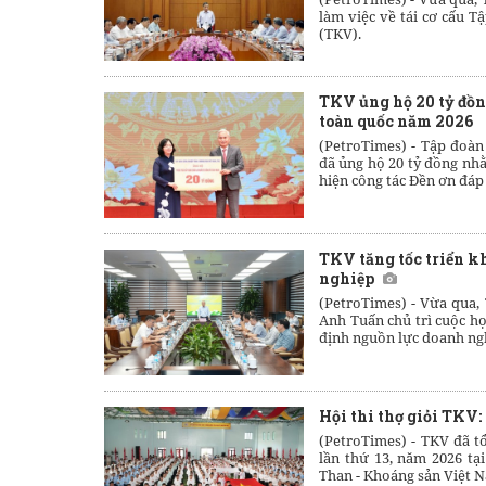
làm việc về tái cơ cấu 
(TKV).
TKV ủng hộ 20 tỷ đồn
toàn quốc năm 2026
(PetroTimes) -
Tập đoàn
đã ủng hộ 20 tỷ đồng nh
hiện công tác Đền ơn đáp
TKV tăng tốc triển k
nghiệp
(PetroTimes) -
Vừa qua,
Anh Tuấn chủ trì cuộc h
định nguồn lực doanh ngh
Hội thi thợ giỏi TKV:
(PetroTimes) -
TKV đã tổ
lần thứ 13, năm 2026 t
Than - Khoáng sản Việt 