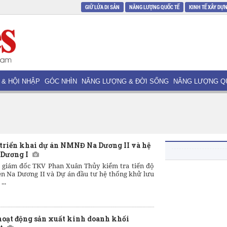
GIỮ LỬA DI SẢN
NĂNG LƯỢNG QUỐC TẾ
KINH TẾ XÂY DỰ
 & HỘI NHẬP
GÓC NHÌN
NĂNG LƯỢNG & ĐỜI SỐNG
NĂNG LƯỢNG Q
 triển khai dự án NMNĐ Na Dương II và hệ
Dương I
 giám đốc TKV Phan Xuân Thủy kiểm tra tiến độ
n Na Dương II và Dự án đầu tư hệ thống khử lưu
...
hoạt động sản xuất kinh doanh khối