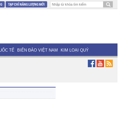
NG
TẠP CHÍ NĂNG LƯỢNG MỚI
UỐC TẾ
BIỂN ĐẢO VIỆT NAM
KIM LOẠI QUÝ