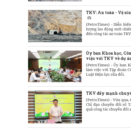
TKV: An toàn - Vệ sin
(PetroTimes) -
Diễn biến
lượng lao động mới chiếm
đến công tác an toàn TKV.
Ủy ban Khoa học, Côn
việc với TKV về dự án
(PetroTimes) -
Ủy ban K
làm việc với Tập đoàn C
Luật Điện lực sửa đổi.
TKV đẩy mạnh chuyển 
(PetroTimes) -
Vừa qua,
Chỉ đạo chuyển đổi số T
quả công tác chuyển đổi s