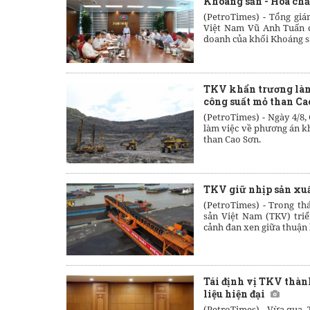
Khoáng sản - Hóa chấ
(PetroTimes) -
Tổng giá
Việt Nam Vũ Anh Tuấn ch
doanh của khối Khoáng sả
TKV khẩn trương làm
công suất mỏ than Ca
(PetroTimes) -
Ngày 4/8,
làm việc về phương án kh
than Cao Sơn.
TKV giữ nhịp sản xuấ
(PetroTimes) -
Trong th
sản Việt Nam (TKV) tri
cảnh đan xen giữa thuận 
Tái định vị TKV thàn
liệu hiện đại
(PetroTimes) -
Vừa qua, 