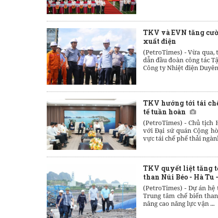
TKV và EVN tăng cườ
xuất điện
(PetroTimes) -
Vừa qua, 
dẫn đầu đoàn công tác Tậ
Công ty Nhiệt điện Duyên 
TKV hướng tới tái ch
tế tuần hoàn
(PetroTimes) -
Chủ tịch
với Đại sứ quán Cộng hò
vực tái chế phế thải ngành
TKV quyết liệt tăng 
than Núi Béo - Hà Tu
(PetroTimes) -
Dự án hệ 
Trung tâm chế biến tha
nâng cao năng lực vận ...