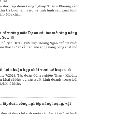
t
m đốc Tập đoàn Công nghiệp Than - Khoáng sản
ủ trì buổi làm việc về tình hình sản xuất kinh
n - Hóa chất.
 rõ vướng mắc Dự án cải tạo mở rộng nâng
o Sơn
 Chủ tịch HĐTV TKV Ngô Hoàng Ngân chủ trì buổi
ai thác Dự án cải tạo, mở rộng nâng công suất mỏ
t, lợi nhuận hợp nhất vượt kế hoạch
áng 7/2026, Tập đoàn Công nghiệp Than - Khoáng
ển khai nhiệm vụ sản xuất kinh doanh trong bối
lợi, khó khăn.
h tập đoàn công nghiệp năng lượng, vật
Tổng Bí thư, Chủ tịch nước Tô Lâm đã chủ trì buổi