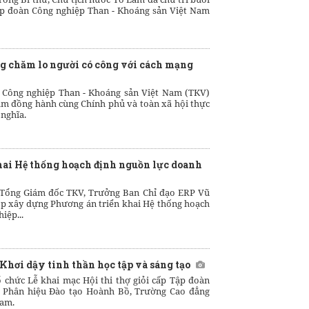
Tập đoàn Công nghiệp Than - Khoáng sản Việt Nam
g chăm lo người có công với cách mạng
 Công nghiệp Than - Khoáng sản Việt Nam (TKV)
ằm đồng hành cùng Chính phủ và toàn xã hội thực
 nghĩa.
hai Hệ thống hoạch định nguồn lực doanh
 Tổng Giám đốc TKV, Trưởng Ban Chỉ đạo ERP Vũ
ọp xây dựng Phương án triển khai Hệ thống hoạch
iệp...
 Khơi dậy tinh thần học tập và sáng tạo
 chức Lễ khai mạc Hội thi thợ giỏi cấp Tập đoàn
ại Phân hiệu Đào tạo Hoành Bồ, Trường Cao đẳng
Nam.