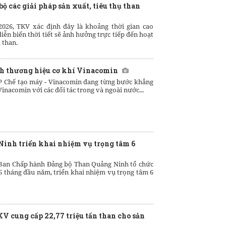
ộ các giải pháp sản xuất, tiêu thụ than
2026, TKV xác định đây là khoảng thời gian cao
ễn biến thời tiết sẽ ảnh hưởng trực tiếp đến hoạt
 than.
h thương hiệu cơ khí Vinacomin
P Chế tạo máy - Vinacomin đang từng bước khẳng
inacomin với các đối tác trong và ngoài nước...
inh triển khai nhiệm vụ trọng tâm 6
Ban Chấp hành Đảng bộ Than Quảng Ninh tổ chức
 6 tháng đầu năm, triển khai nhiệm vụ trọng tâm 6
V cung cấp 22,77 triệu tấn than cho sản