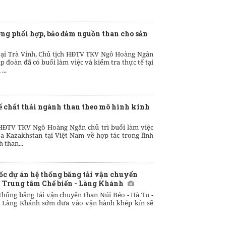
ng phối hợp, bảo đảm nguồn than cho sản
tại Trà Vinh, Chủ tịch HĐTV TKV Ngô Hoàng Ngân
p đoàn đã có buổi làm việc và kiểm tra thực tế tại
...
ế chất thải ngành than theo mô hình kinh
 HĐTV TKV Ngô Hoàng Ngân chủ trì buổi làm việc
a Kazakhstan tại Việt Nam về hợp tác trong lĩnh
 than...
tốc dự án hệ thống băng tải vận chuyển
 - Trung tâm Chế biến - Làng Khánh
thống băng tải vận chuyển than Núi Béo - Hà Tu -
n Làng Khánh sớm đưa vào vận hành khép kín sẽ