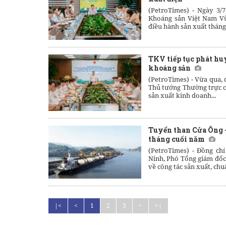
(PetroTimes) -
Ngày 3/7
Khoáng sản Việt Nam Vũ
điều hành sản xuất tháng
TKV tiếp tục phát huy
khoáng sản
(PetroTimes) -
Vừa qua, 
Thủ tướng Thường trực ch
sản xuất kinh doanh...
Tuyển than Cửa Ông -
tháng cuối năm
(PetroTimes) -
Đồng ch
Ninh, Phó Tổng giám đốc
về công tác sản xuất, chuẩ
|<
<
1
2
3
>
>|