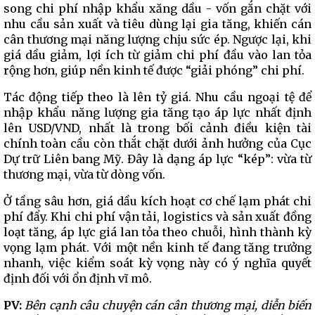
song chi phí nhập khẩu xăng dầu - vốn gắn chặt với
nhu cầu sản xuất và tiêu dùng lại gia tăng, khiến cán
cân thương mại năng lượng chịu sức ép. Ngược lại, khi
giá dầu giảm, lợi ích từ giảm chi phí đầu vào lan tỏa
rộng hơn, giúp nền kinh tế được “giải phóng” chi phí.
Tác động tiếp theo là lên tỷ giá. Nhu cầu ngoại tệ để
nhập khẩu năng lượng gia tăng tạo áp lực nhất định
lên USD/VND, nhất là trong bối cảnh điều kiện tài
chính toàn cầu còn thắt chặt dưới ảnh hưởng của Cục
Dự trữ Liên bang Mỹ. Đây là dạng áp lực “kép”: vừa từ
thương mại, vừa từ dòng vốn.
Ở tầng sâu hơn, giá dầu kích hoạt cơ chế lạm phát chi
phí đẩy. Khi chi phí vận tải, logistics và sản xuất đồng
loạt tăng, áp lực giá lan tỏa theo chuỗi, hình thành kỳ
vọng lạm phát. Với một nền kinh tế đang tăng trưởng
nhanh, việc kiểm soát kỳ vọng này có ý nghĩa quyết
định đối với ổn định vĩ mô.
PV:
Bên cạnh câu chuyện cán cân thương mại, diễn biến