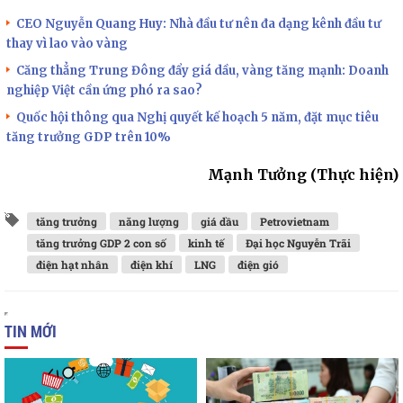
CEO Nguyễn Quang Huy: Nhà đầu tư nên đa dạng kênh đầu tư
thay vì lao vào vàng
Căng thẳng Trung Đông đẩy giá dầu, vàng tăng mạnh: Doanh
nghiệp Việt cần ứng phó ra sao?
Quốc hội thông qua Nghị quyết kế hoạch 5 năm, đặt mục tiêu
tăng trưởng GDP trên 10%
Mạnh Tưởng (Thực hiện)
tăng trưởng
năng lượng
giá dầu
Petrovietnam
tăng trưởng GDP 2 con số
kinh tế
Đại học Nguyễn Trãi
điện hạt nhân
điện khí
LNG
điện gió
TIN MỚI