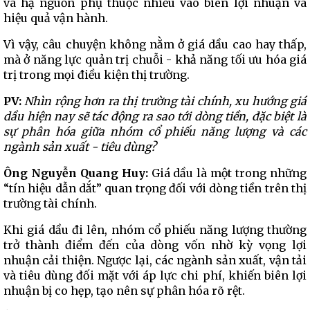
và hạ nguồn phụ thuộc nhiều vào biên lợi nhuận và
hiệu quả vận hành.
Vì vậy, câu chuyện không nằm ở giá dầu cao hay thấp,
mà ở năng lực quản trị chuỗi - khả năng tối ưu hóa giá
trị trong mọi điều kiện thị trường.
PV:
Nhìn rộng hơn ra thị trường tài chính, xu hướng giá
dầu hiện nay sẽ tác động ra sao tới dòng tiền, đặc biệt là
sự phân hóa giữa nhóm cổ phiếu năng lượng và các
ngành sản xuất - tiêu dùng?
Ông Nguyễn Quang Huy:
Giá dầu là một trong những
“tín hiệu dẫn dắt” quan trọng đối với dòng tiền trên thị
trường tài chính.
Khi giá dầu đi lên, nhóm cổ phiếu năng lượng thường
trở thành điểm đến của dòng vốn nhờ kỳ vọng lợi
nhuận cải thiện. Ngược lại, các ngành sản xuất, vận tải
và tiêu dùng đối mặt với áp lực chi phí, khiến biên lợi
nhuận bị co hẹp, tạo nên sự phân hóa rõ rệt.