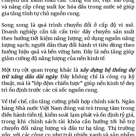
chuyển đổi xanh toàn cầu. Cùng với đó, việc mở rộng
và nâng cấp công suất lọc hóa dầu trong nước sẽ giúp
gia tăng tính tự chủ nguồn cung.
Song song là quá trình chuyển đổi ở cấp độ vi mô.
Doanh nghiệp cần tái cấu trúc dây chuyền sản xuất
theo hướng tiết kiệm năng lượng, sử dụng nguồn năng
lượng sạch; người dân thay đổi hành vi tiêu dùng theo
hướng hiệu quả và bền vững hơn. Đây là nền tảng giúp
giảm cường độ năng lượng của nền kinh tế.
Một trụ cột quan trọng khác là
xây dựng hệ thống dự
trữ xăng dầu dài ngày
. Đây không chỉ là công cụ kỹ
thuật, mà là “lớp đệm chiến lược” giúp nền kinh tế duy
trì ổn định trước các cú sốc nguồn cung.
Về thể chế, cần tăng cường phối hợp chính sách. Ngân
hàng Nhà nước Việt Nam đóng vai trò trung tâm trong
điều hành tiền tệ, kiểm soát lạm phát và ổn định tỷ giá,
trong khi chính sách tài khóa cần hướng tới hỗ trợ
chuyển đổi năng lượng và đầu tư hạ tầng. Thị trường
vốn, với các công cụ như trái phiếu xanh và sản phẩm