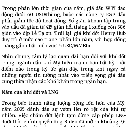
Trong phần lớn thời gian của năm, giá dầu WTI dao
động dưới 60 USD/thùng, buộc các công ty E&P dầu
phải giảm tốc độ hoạt động. Số giàn khoan tập trung
vào dầu đã giảm từ 415 giàn hồi tháng 1 xuống còn 386
giàn vào dịp Lễ Tạ ơn. Trái lại, giá khí đốt Henry Hub
duy trì ở mức cao trong phần lớn năm, với hợp đồng
tháng gần nhất hiện vượt 5 USD/MMBtu.
Nhìn chung, tâm lý lạc quan dài hạn đối với khí đốt
trong ngành dầu khí Mỹ hiện mạnh hơn bất kỳ thời
điểm nào trong ký ức gần đây, trong khi ngay cả
những người tin tưởng nhất vào triển vọng giá dầu
cũng thừa nhận các khó khăn trong ngắn hạn.
Năm của khí đốt và LNG
Trong bức tranh năng lượng rộng lớn hơn của Mỹ,
năm 2025 đánh dấu sự vươn lên rõ rệt của khí tự
nhiên. Việc chấm dứt lệnh tạm dừng cấp phép LNG
dưới thời chính quyền ông Biden đã mở ra khoảng 7,6