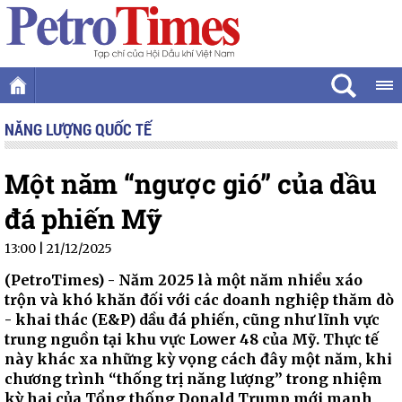
NĂNG LƯỢNG QUỐC TẾ
Một năm “ngược gió” của dầu
đá phiến Mỹ
13:00 | 21/12/2025
(PetroTimes) -
Năm 2025 là một năm nhiều xáo
trộn và khó khăn đối với các doanh nghiệp thăm dò
- khai thác (E&P) dầu đá phiến, cũng như lĩnh vực
trung nguồn tại khu vực Lower 48 của Mỹ. Thực tế
này khác xa những kỳ vọng cách đây một năm, khi
chương trình “thống trị năng lượng” trong nhiệm
kỳ hai của Tổng thống Donald Trump mới manh