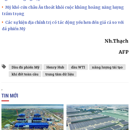
Mỹ khó cứu châu Âu thoát khỏi cuộc khủng hoảng năng lượng
trầm trọng
Các sự kiện địa chính trị có tác động yếu hơn đến giá cả so với
đá phiến Mỹ
Nh.Thạch
AFP
Dầu đá phiến Mỹ
Henry Hub
dầu WTI
năng lượng tái tạo
khí đốt toàn cầu
trung tâm dữ liệu
TIN MỚI