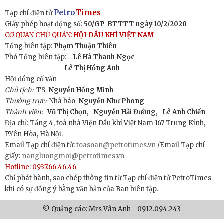
Petro
Times
Tạp chí điện tử
Giấy phép hoạt động số:
50/GP-BTTTT ngày 10/2/2020
CƠ QUAN CHỦ QUẢN:
HỘI DẦU KHÍ VIỆT NAM
Tổng biên tập:
Phạm Thuận Thiên
Phó Tổng biên tập: -
Lê Hà Thanh Ngọc
- Lê Thị Hồng Anh
Hội đồng cố vấn
Chủ tịch:
TS
Nguyễn Hồng Minh
Thường trực:
Nhà báo
Nguyễn Như Phong
Thành viên:
Vũ Thị Chọn,
Nguyễn Hải Đường,
Lê Anh Chiến
Địa chỉ: Tầng 4, toà nhà Viện Dầu khí Việt Nam 167 Trung Kính,
P.Yên Hòa, Hà Nội.
Email Tạp chí điện tử:
toasoan@petrotimes.vn
/Email Tạp chí
giấy:
nangluongmoi@petrotimes.vn
Hotline: 0937.66.46.46
Chỉ phát hành, sao chép thông tin từ Tạp chí điện tử PetroTimes
khi có sự đồng ý bằng văn bản của Ban biên tập.
© Quảng cáo: Mrs Vân Anh - 0912.094.243