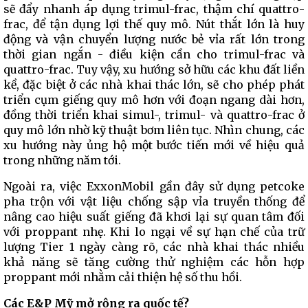
sẽ đẩy nhanh áp dụng trimul-frac, thậm chí quattro-
frac, để tận dụng lợi thế quy mô. Nút thắt lớn là huy
động và vận chuyển lượng nước bẻ vỉa rất lớn trong
thời gian ngắn - điều kiện cần cho trimul-frac và
quattro-frac. Tuy vậy, xu hướng sở hữu các khu đất liền
kề, đặc biệt ở các nhà khai thác lớn, sẽ cho phép phát
triển cụm giếng quy mô hơn với đoạn ngang dài hơn,
đồng thời triển khai simul-, trimul- và quattro-frac ở
quy mô lớn nhờ kỹ thuật bơm liên tục. Nhìn chung, các
xu hướng này ủng hộ một bước tiến mới về hiệu quả
trong những năm tới.
Ngoài ra, việc ExxonMobil gần đây sử dụng petcoke
pha trộn với vật liệu chống sập vỉa truyền thống để
nâng cao hiệu suất giếng đã khơi lại sự quan tâm đối
với proppant nhẹ. Khi lo ngại về sự hạn chế của trữ
lượng Tier 1 ngày càng rõ, các nhà khai thác nhiều
khả năng sẽ tăng cường thử nghiệm các hỗn hợp
proppant mới nhằm cải thiện hệ số thu hồi.
Các E&P Mỹ mở rộng ra quốc tế?