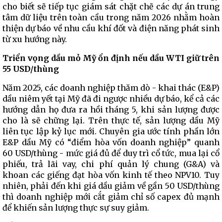
cho biết sẽ tiếp tục giám sát chặt chẽ các dự án trung
tâm dữ liệu trên toàn cầu trong năm 2026 nhằm hoàn
thiện dự báo về nhu cầu khí đốt và điện năng phát sinh
từ xu hướng này.
Triển vọng dầu mỏ Mỹ ổn định nếu dầu WTI giữ trên
55 USD/thùng
Năm 2025, các doanh nghiệp thăm dò - khai thác (E&P)
dầu niêm yết tại Mỹ đã đi ngược nhiều dự báo, kể cả các
hướng dẫn họ đưa ra hồi tháng 5, khi sản lượng được
cho là sẽ chững lại. Trên thực tế, sản lượng dầu Mỹ
liên tục lập kỷ lục mới. Chuyên gia ước tính phần lớn
E&P dầu Mỹ có “điểm hòa vốn doanh nghiệp” quanh
60 USD/thùng - mức giá đủ để duy trì cổ tức, mua lại cổ
phiếu, trả lãi vay, chi phí quản lý chung (G&A) và
khoan các giếng đạt hòa vốn kinh tế theo NPV10. Tuy
nhiên, phải đến khi giá dầu giảm về gần 50 USD/thùng
thì doanh nghiệp mới cắt giảm chỉ số capex đủ mạnh
để khiến sản lượng thực sự suy giảm.