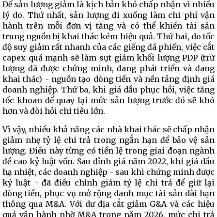
Để sản lượng giảm là kịch bản khó chấp nhận vì nhiều
lý do. Thứ nhất, sản lượng đi xuống làm chi phí vận
hành trên mỗi đơn vị tăng và có thể khiến tài sản
trung nguồn bị khai thác kém hiệu quả. Thứ hai, do tốc
độ suy giảm rất nhanh của các giếng đá phiến, việc cắt
capex quá mạnh sẽ làm sụt giảm khối lượng PDP (trữ
lượng đã được chứng minh, đang phát triển và đang
khai thác) - nguồn tạo dòng tiền và nền tảng định giá
doanh nghiệp. Thứ ba, khi giá dầu phục hồi, việc tăng
tốc khoan để quay lại mức sản lượng trước đó sẽ khó
hơn và đòi hỏi chi tiêu lớn.
Vì vậy, nhiều khả năng các nhà khai thác sẽ chấp nhận
giảm nhẹ tỷ lệ chi trả trong ngắn hạn để bảo vệ sản
lượng. Điều này từng có tiền lệ trong giai đoạn ngành
đề cao kỷ luật vốn. Sau đỉnh giá năm 2022, khi giá dầu
hạ nhiệt, các doanh nghiệp - sau khi chứng minh được
kỷ luật - đã điều chỉnh giảm tỷ lệ chi trả để giữ lại
dòng tiền, phục vụ mở rộng danh mục tài sản dài hạn
thông qua M&A. Với dư địa cắt giảm G&A và các hiệu
quả vận hành nhờ M&A trong năm 2026, mức chi trả