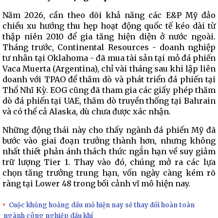
Năm 2026, cần theo dõi khả năng các E&P Mỹ đảo
chiều xu hướng thu hẹp hoạt động quốc tế kéo dài từ
thập niên 2010 để gia tăng hiện diện ở nước ngoài.
Tháng trước, Continental Resources - doanh nghiệp
tư nhân tại Oklahoma - đã mua tài sản tại mỏ đá phiến
Vaca Muerta (Argentina), chỉ vài tháng sau khi lập liên
doanh với TPAO để thăm dò và phát triển đá phiến tại
Thổ Nhĩ Kỳ. EOG cũng đã tham gia các giấy phép thăm
dò đá phiến tại UAE, thăm dò truyền thống tại Bahrain
và có thể cả Alaska, dù chưa được xác nhận.
Những động thái này cho thấy ngành đá phiến Mỹ đã
bước vào giai đoạn trưởng thành hơn, nhưng không
nhất thiết phản ánh thách thức ngắn hạn về suy giảm
trữ lượng Tier 1. Thay vào đó, chúng mở ra các lựa
chọn tăng trưởng trung hạn, vốn ngày càng kém rõ
ràng tại Lower 48 trong bối cảnh vĩ mô hiện nay.
Cuộc khủng hoảng dầu mỏ hiện nay sẽ thay đổi hoàn toàn
ngành công nghiệp dầu khí