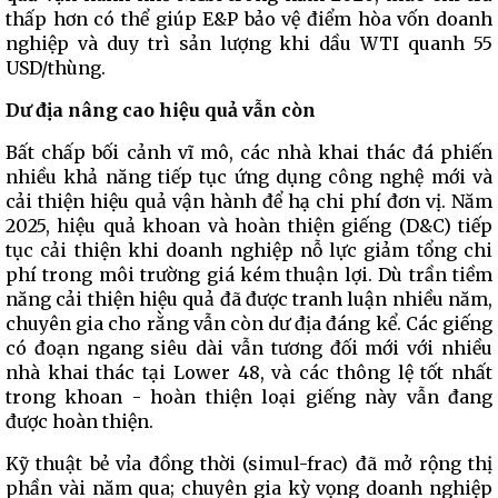
thấp hơn có thể giúp E&P bảo vệ điểm hòa vốn doanh
nghiệp và duy trì sản lượng khi dầu WTI quanh 55
USD/thùng.
Dư địa nâng cao hiệu quả vẫn còn
Bất chấp bối cảnh vĩ mô, các nhà khai thác đá phiến
nhiều khả năng tiếp tục ứng dụng công nghệ mới và
cải thiện hiệu quả vận hành để hạ chi phí đơn vị. Năm
2025, hiệu quả khoan và hoàn thiện giếng (D&C) tiếp
tục cải thiện khi doanh nghiệp nỗ lực giảm tổng chi
phí trong môi trường giá kém thuận lợi. Dù trần tiềm
năng cải thiện hiệu quả đã được tranh luận nhiều năm,
chuyên gia cho rằng vẫn còn dư địa đáng kể. Các giếng
có đoạn ngang siêu dài vẫn tương đối mới với nhiều
nhà khai thác tại Lower 48, và các thông lệ tốt nhất
trong khoan - hoàn thiện loại giếng này vẫn đang
được hoàn thiện.
Kỹ thuật bẻ vỉa đồng thời (simul-frac) đã mở rộng thị
phần vài năm qua; chuyên gia kỳ vọng doanh nghiệp