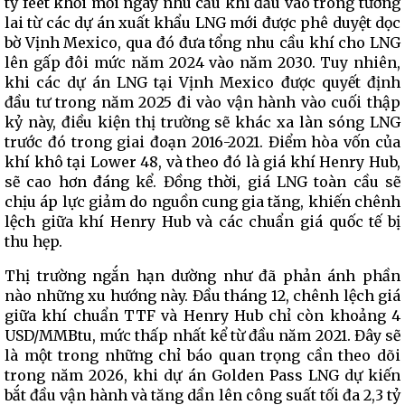
tỷ feet khối mỗi ngày nhu cầu khí đầu vào trong tương
lai từ các dự án xuất khẩu LNG mới được phê duyệt dọc
bờ Vịnh Mexico, qua đó đưa tổng nhu cầu khí cho LNG
lên gấp đôi mức năm 2024 vào năm 2030. Tuy nhiên,
khi các dự án LNG tại Vịnh Mexico được quyết định
đầu tư trong năm 2025 đi vào vận hành vào cuối thập
kỷ này, điều kiện thị trường sẽ khác xa làn sóng LNG
trước đó trong giai đoạn 2016-2021. Điểm hòa vốn của
khí khô tại Lower 48, và theo đó là giá khí Henry Hub,
sẽ cao hơn đáng kể. Đồng thời, giá LNG toàn cầu sẽ
chịu áp lực giảm do nguồn cung gia tăng, khiến chênh
lệch giữa khí Henry Hub và các chuẩn giá quốc tế bị
thu hẹp.
Thị trường ngắn hạn dường như đã phản ánh phần
nào những xu hướng này. Đầu tháng 12, chênh lệch giá
giữa khí chuẩn TTF và Henry Hub chỉ còn khoảng 4
USD/MMBtu, mức thấp nhất kể từ đầu năm 2021. Đây sẽ
là một trong những chỉ báo quan trọng cần theo dõi
trong năm 2026, khi dự án Golden Pass LNG dự kiến
bắt đầu vận hành và tăng dần lên công suất tối đa 2,3 tỷ