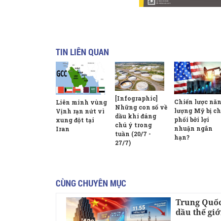
TIN LIÊN QUAN
[Infographic]
Chiến lược nă
Liên minh vùng
Những con số về
lượng Mỹ bị ch
Vịnh rạn nứt vì
dầu khí đáng
phối bởi lợi
xung đột tại
chú ý trong
nhuận ngắn
Iran
tuần (20/7 -
hạn?
27/7)
CÙNG CHUYÊN MỤC
Trung Quốc
dầu thế giớ