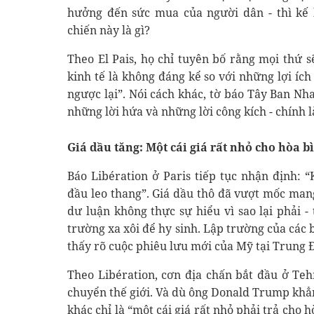
hưởng đến sức mua của người dân - thì kế
chiến này là gì?
Theo El Pais, họ chỉ tuyên bố rằng mọi thứ s
kinh tế là không đáng kể so với những lợi ích
ngược lại”. Nói cách khác, tờ báo Tây Ban Nh
những lời hứa và những lời công kích - chính 
Giá dầu tăng: Một cái giá rất nhỏ cho hòa 
Báo Libération ở Paris tiếp tục nhận định: 
đầu leo thang”. Giá dầu thô đã vượt mốc man
dư luận không thực sự hiểu vì sao lại phải -
trường xa xôi để hy sinh. Lập trường của các 
thấy rõ cuộc phiêu lưu mới của Mỹ tại Trung Đ
Theo Libération, cơn địa chấn bắt đầu ở Te
chuyển thế giới. Và dù ông Donald Trump khẳn
khác chỉ là “một cái giá rất nhỏ phải trả cho 