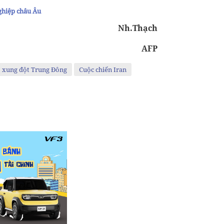
ghiệp châu Âu
Nh.Thạch
AFP
xung đột Trung Đông
Cuộc chiến Iran