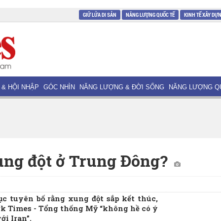
GIỮ LỬA DI SẢN
NĂNG LƯỢNG QUỐC TẾ
KINH TẾ XÂY DỰ
 & HỘI NHẬP
GÓC NHÌN
NĂNG LƯỢNG & ĐỜI SỐNG
NĂNG LƯỢNG Q
ung đột ở Trung Đông?
c tuyên bố rằng xung đột sắp kết thúc,
rk Times - Tổng thống Mỹ “không hề có ý
i Iran”.