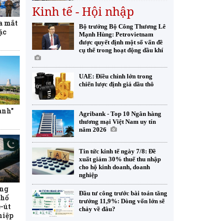
Kinh tế - Hội nhập
a mắt
Bộ trưởng Bộ Công Thương Lê
ặc
Mạnh Hùng: Petrovietnam
được quyết định một số vấn đề
cụ thể trong hoạt động dầu khí
UAE: Điều chỉnh lớn trong
chiến lược định giá dầu thô
anh"
Agribank - Top 10 Ngân hàng
thương mại Việt Nam uy tín
năm 2026
Tin tức kinh tế ngày 7/8: Đề
xuất giảm 30% thuế thu nhập
cho hộ kinh doanh, doanh
nghiệp
ung
Đầu tư công trước bài toán tăng
Thổ
trưởng 11,9%: Dòng vốn lớn sẽ
-út
chảy về đâu?
hiệp