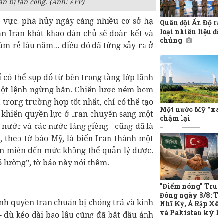
an bị tấn công. (Ảnh: AFP)
 vực, phá hủy ngày càng nhiều cơ sở hạ
Quân đội Ấn Độ r
loại nhiên liệu đ
ân Iran khát khao dân chủ sẽ đoàn kết và
chủng
 bám rễ lâu năm… điều đó đã từng xảy ra ở
có thể sụp đổ từ bên trong tầng lớp lãnh
 một lệnh ngừng bắn. Chiến lược ném bom
rong trường hợp tốt nhất, chỉ có thể tạo
Một nước Mỹ "x
n khiến quyền lực ở Iran chuyển sang một
chậm lại
 nước và các nước láng giềng - cũng đã là
, theo tờ báo Mỹ, là biến Iran thành một
iên miên đến mức không thể quản lý được.
 lường”, tờ báo này nói thêm.
"Điểm nóng" Tr
Đông ngày 8/8: 
ính quyền Iran chuẩn bị chống trả và kinh
Nhĩ Kỳ, Ả Rập Xê
và Pakistan ký 
- dù kéo dài bao lâu cũng đã bắt đầu ảnh