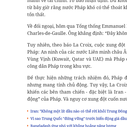
manh về tài chính. Tờ báo nhận định: Dù khô
từ bây giờ rằng nước Pháp khó có thể thoát 
tổn thất.
Về đối ngoại, hôm qua Tổng thống Emmanuel M
Charles-de-Gaulle. Ông khẳng định: “Đây không
Tuy nhiên, theo báo La Croix, cuộc xung đột
Pháp: An ninh của các nước Liên minh châu Âu
Vùng Vịnh (Kuwait, Qatar và UAE) mà Pháp đ
công dân Pháp trong khu vực.
Để thực hiện những trách nhiệm đó, Pháp đ
nhưng mang tính chủ động. Tuy vậy, La Croix
khiến các bên tham chiến - đặc biệt là Iran 
động” của Pháp. Và nguy cơ xung đột cuốn nước
Iran: "Không một lít dầu nào có thể rời khỏi Trung Đông
Vì sao Trung Quốc "đứng vững" trước biến động giá dầu
Bangladesh ứng phó với khủng hoảng năng lượng