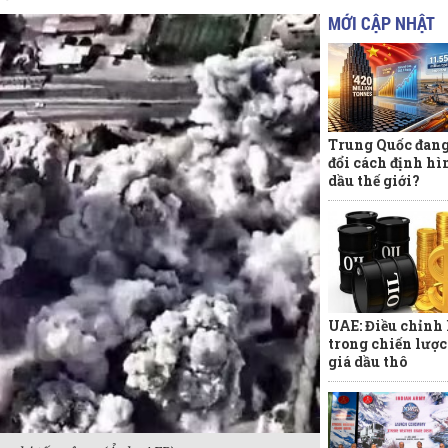
MỚI CẬP NHẬT
Trung Quốc đang
đổi cách định hì
dầu thế giới?
UAE: Điều chỉnh 
trong chiến lược
giá dầu thô