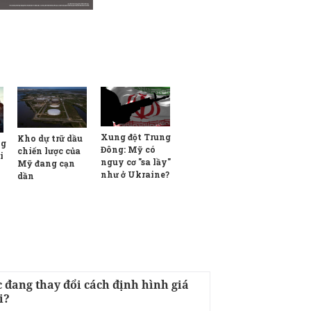
Xung đột Trung
Kho dự trữ dầu
ng
Đông: Mỹ có
chiến lược của
i
nguy cơ "sa lầy"
Mỹ đang cạn
như ở Ukraine?
dần
 đang thay đổi cách định hình giá
i?