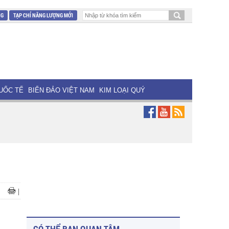
NG
TẠP CHÍ NĂNG LƯỢNG MỚI
UỐC TẾ
BIỂN ĐẢO VIỆT NAM
KIM LOẠI QUÝ
|