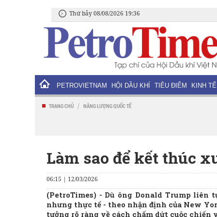
Thứ bảy 08/08/2026 19:36
PETROVIETNAM
HỘI DẦU KHÍ
TIÊU ĐIỂM
KINH TẾ
/
TRANG CHỦ
NĂNG LƯỢNG QUỐC TẾ
Làm sao để kết thúc x
06:15 | 12/03/2026
(PetroTimes) -
Dù ông Donald Trump liên tụ
nhưng thực tế - theo nhận định của New Yo
tưởng rõ ràng về cách chấm dứt cuộc chiến vớ