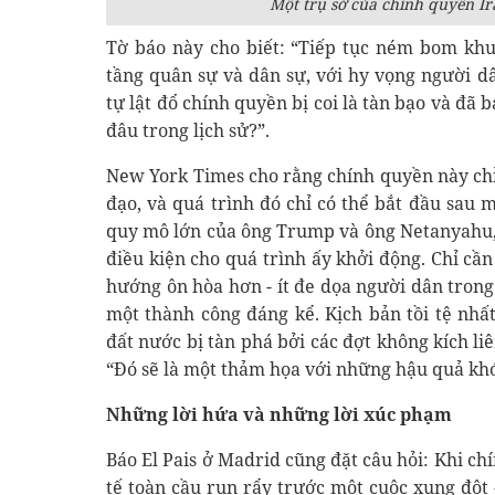
Một trụ sở của chính quyền Ir
Tờ báo này cho biết: “Tiếp tục ném bom khu
tầng quân sự và dân sự, với hy vọng người d
tự lật đổ chính quyền bị coi là tàn bạo và đã
đâu trong lịch sử?”.
New York Times cho rằng chính quyền này chỉ 
đạo, và quá trình đó chỉ có thể bắt đầu sau
quy mô lớn của ông Trump và ông Netanyahu, t
điều kiện cho quá trình ấy khởi động. Chỉ cầ
hướng ôn hòa hơn - ít đe dọa người dân trong
một thành công đáng kể. Kịch bản tồi tệ nhất
đất nước bị tàn phá bởi các đợt không kích l
“Đó sẽ là một thảm họa với những hậu quả khó
Những lời hứa và những lời xúc phạm
Báo El Pais ở Madrid cũng đặt câu hỏi: Khi ch
tế toàn cầu run rẩy trước một cuộc xung đột 