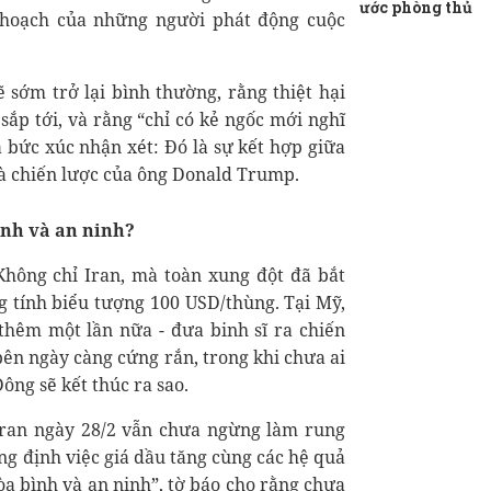
ước phòng thủ
 hoạch của những người phát động cuộc
ẽ sớm trở lại bình thường, rằng thiệt hại
 sắp tới, và rằng “chỉ có kẻ ngốc mới nghĩ
a bức xúc nhận xét: Đó là sự kết hợp giữa
là chiến lược của ông Donald Trump.
bình và an ninh?
“Không chỉ Iran, mà toàn xung đột đã bắt
g tính biểu tượng 100 USD/thùng. Tại Mỹ,
 thêm một lần nữa - đưa binh sĩ ra chiến
bên ngày càng cứng rắn, trong khi chưa ai
ông sẽ kết thúc ra sao.
hran ngày 28/2 vẫn chưa ngừng làm rung
g định việc giá dầu tăng cùng các hệ quả
hòa bình và an ninh”, tờ báo cho rằng chưa