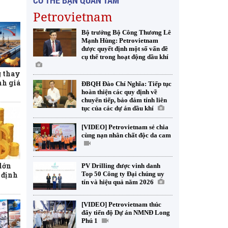
CÓ THỂ BẠN QUAN TÂM
Petrovietnam
Bộ trưởng Bộ Công Thương Lê
Mạnh Hùng: Petrovietnam
được quyết định một số vấn đề
cụ thể trong hoạt động dầu khí
 thay
nh giá
ĐBQH Đào Chí Nghĩa: Tiếp tục
hoàn thiện các quy định về
chuyển tiếp, bảo đảm tính liên
tục của các dự án dầu khí
[VIDEO] Petrovietnam sẻ chia
cùng nạn nhân chất độc da cam
lớn
PV Drilling được vinh danh
Top 50 Công ty Đại chúng uy
 định
tín và hiệu quả năm 2026
[VIDEO] Petrovietnam thúc
đẩy tiến độ Dự án NMNĐ Long
Phú 1