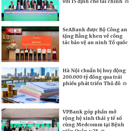
với 15 định chế tài chính
SeABank được Bộ Công an
tặng Bằng khen về công
tác bảo vệ an ninh Tổ quốc
Hà Nội chuẩn bị huy động
200.000 tỷ đồng qua trái
phiếu phát triển Thủ đô
VPBank góp phần mở
rộng hệ sinh thái y tế số
cùng Medcomm tại Bệnh
viện Quân y 7A