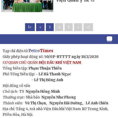
|<
<
1
2
3
>
>|
Petro
Times
Tạp chí điện tử
Giấy phép hoạt động số:
50/GP-BTTTT ngày 10/2/2020
CƠ QUAN CHỦ QUẢN:
HỘI DẦU KHÍ VIỆT NAM
Tổng biên tập:
Phạm Thuận Thiên
Phó Tổng biên tập: -
Lê Hà Thanh Ngọc
- Lê Thị Hồng Anh
Hội đồng cố vấn
Chủ tịch:
TS
Nguyễn Hồng Minh
Thường trực:
Nhà báo
Nguyễn Như Phong
Thành viên:
Vũ Thị Chọn,
Nguyễn Hải Đường,
Lê Anh Chiến
Địa chỉ: Tầng 4, toà nhà Viện Dầu khí Việt Nam 167 Trung Kính,
P.Yên Hòa, Hà Nội.