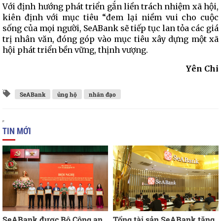
Với định hướng phát triển gắn liền trách nhiệm xã hội,
kiên định với mục tiêu “đem lại niềm vui cho cuộc
sống của mọi người, SeABank sẽ tiếp tục lan tỏa các giá
trị nhân văn, đóng góp vào mục tiêu xây dựng một xã
hội phát triển bền vững, thịnh vượng.
Yên Chi
SeABank
ủng hộ
nhân đạo
TIN MỚI
SeABank được Bộ Công an
Tổng tài sản SeABank tăng