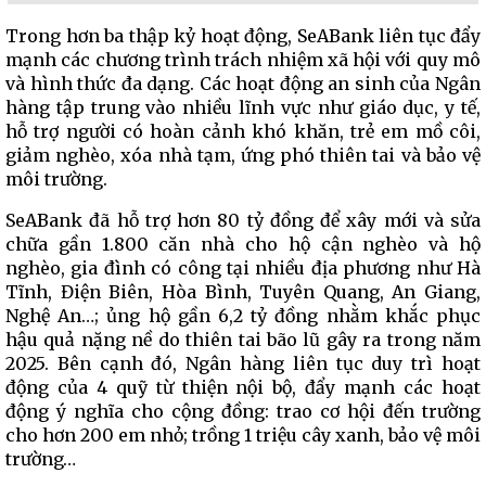
Trong hơn ba thập kỷ hoạt động, SeABank liên tục đẩy
mạnh các chương trình trách nhiệm xã hội với quy mô
và hình thức đa dạng. Các hoạt động an sinh của Ngân
hàng tập trung vào nhiều lĩnh vực như giáo dục, y tế,
hỗ trợ người có hoàn cảnh khó khăn, trẻ em mồ côi,
giảm nghèo, xóa nhà tạm, ứng phó thiên tai và bảo vệ
môi trường.
SeABank đã hỗ trợ hơn 80 tỷ đồng để xây mới và sửa
chữa gần 1.800 căn nhà cho hộ cận nghèo và hộ
nghèo, gia đình có công tại nhiều địa phương như Hà
Tĩnh, Điện Biên, Hòa Bình, Tuyên Quang, An Giang,
Nghệ An…; ủng hộ gần 6,2 tỷ đồng nhằm khắc phục
hậu quả nặng nề do thiên tai bão lũ gây ra trong năm
2025. Bên cạnh đó, Ngân hàng liên tục duy trì hoạt
động của 4 quỹ từ thiện nội bộ, đẩy mạnh các hoạt
động ý nghĩa cho cộng đồng: trao cơ hội đến trường
cho hơn 200 em nhỏ; trồng 1 triệu cây xanh, bảo vệ môi
trường…