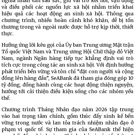
nghĩa nhân văn sâu sắc, giữ vai trò kết nối, vận động
và điều phối các nguồn lực xã hội nhằm triển khai
hiệu quả các hoạt động an sinh xã hội. Thông qua
chương trình, nhiều hoàn cảnh khó khăn, dễ bị tổn
thương trong và ngoài nước được hỗ trợ kịp thời, thiết
thực.
Hưởng ứng lời kêu gọi của Ủy ban Trung ương Mặt trận
Tổ quốc Việt Nam và Trung ương Hội Chữ thập đỏ Việt
Nam, ngành Ngân hàng tiếp tục khẳng định vai trò
tích cực trong công tác an sinh xã hội. Với định hướng
phát triển bền vững và tôn chỉ “đặt con người và cộng
đồng lên hàng đầu”, SeABank đã tham gia đóng góp 10
tỷ đồng, đồng hành cùng các hoạt động thiện nguyện,
hướng tới cải thiện điều kiện sống cho các nhóm yếu
thế.
Chương trình Tháng Nhân đạo năm 2026 tập trung
vào hai trọng tâm chính, gồm thúc đẩy sinh kế bền
vững trong nước và lan tỏa trách nhiệm nhân đạo ở
phạm vi quốc tế. Sự tham gia của SeABank thể hiện