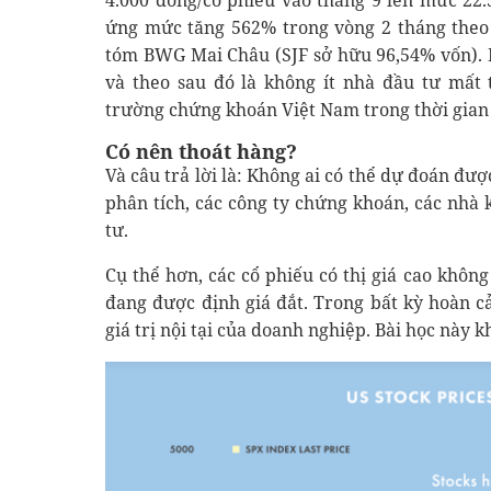
4.000 đồng/cổ phiếu vào tháng 9 lên mức 22.
ứng mức tăng 562% trong vòng 2 tháng theo 
tóm BWG Mai Châu (SJF sở hữu 96,54% vốn). 
và theo sau đó là không ít nhà đầu tư mất t
trường chứng khoán Việt Nam trong thời gian 
Có nên thoát hàng?
Và câu trả lời là: Không ai có thể dự đoán đư
phân tích, các công ty chứng khoán, các nhà
tư.
Cụ thể hơn, các cổ phiếu có thị giá cao khôn
đang được định giá đắt. Trong bất kỳ hoàn c
giá trị nội tại của doanh nghiệp. Bài học này 