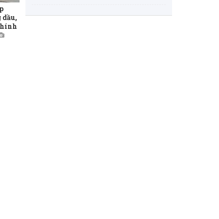
p
 dầu,
chính