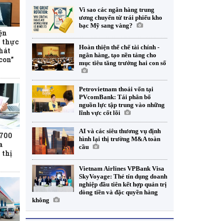
Vì sao các ngân hàng trung
ương chuyển từ trái phiếu kho
bạc Mỹ sang vàng?
ện
 thực
Hoàn thiện thể chế tài chính -
hát
ngân hàng, tạo nền tảng cho
con”
mục tiêu tăng trưởng hai con số
Petrovietnam thoái vốn tại
PVcomBank: Tái phân bổ
nguồn lực tập trung vào những
lĩnh vực cốt lõi
AI và các siêu thương vụ định
.700
hình lại thị trường M&A toàn
a
cầu
 thị
Vietnam Airlines VPBank Visa
SkyVoyage: Thẻ tín dụng doanh
nghiệp đầu tiên kết hợp quản trị
dòng tiền và đặc quyền hàng
không