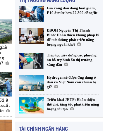
THỊ TRƯỜNG NĂNG LƯỢNG
Giá xăng dầu đồng loạt giảm,
E10 ở mức hơn 22.300 đồng/lít
ĐBQH Nguyễn Thị Thanh
Bình: Hoàn thiện khung pháp lý
để mở đường phát triển năng
lượng ngoài khơi
ghề
n
Tiếp tục xây dựng các phương
ng
án hỗ trợ bình ổn thị trường
p?
xăng dầu
Hydrogen sẽ được ứng dụng ở
đâu và Việt Nam cần chuẩn bị
gì?
52,9
Triển khai JETP: Hoàn thiện
thể chế, tăng tốc phát triển năng
 xuất
lượng tái tạo
ắc
TÀI CHÍNH NGÂN HÀNG