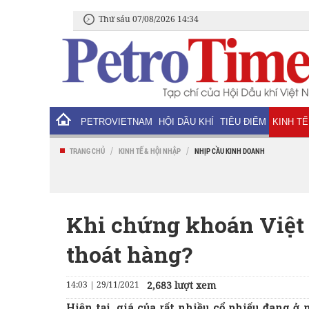
Thứ sáu 07/08/2026 14:34
PETROVIETNAM
HỘI DẦU KHÍ
TIÊU ĐIỂM
KINH TẾ
/
/
TRANG CHỦ
KINH TẾ & HỘI NHẬP
NHỊP CẦU KINH DOANH
Khi chứng khoán Việt 
thoát hàng?
14:03 | 29/11/2021
2,683 lượt xem
Hiện tại, giá của rất nhiều cổ phiếu đang ở 