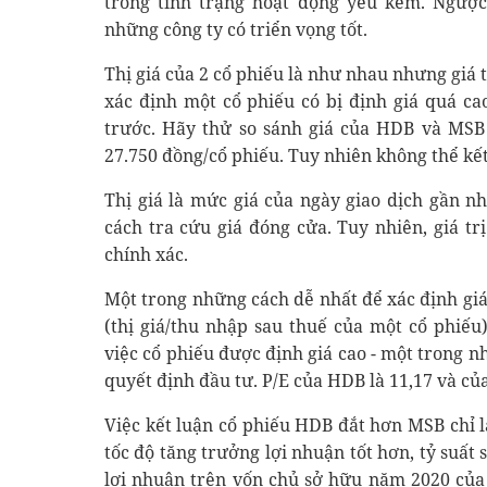
trong tình trạng hoạt động yếu kém. Ngược 
những công ty có triển vọng tốt.
Thị giá của 2 cổ phiếu là như nhau nhưng giá 
xác định một cổ phiếu có bị định giá quá cao
trước. Hãy thử so sánh giá của HDB và MSB 
27.750 đồng/cổ phiếu. Tuy nhiên không thể kế
Thị giá là mức giá của ngày giao dịch gần n
cách tra cứu giá đóng cửa. Tuy nhiên, giá tr
chính xác.
Một trong những cách dễ nhất để xác định giá 
(thị giá/thu nhập sau thuế của một cổ phiếu)
việc cổ phiếu được định giá cao - một trong 
quyết định đầu tư. P/E của HDB là 11,17 và của
Việc kết luận cổ phiếu HDB đắt hơn MSB chỉ l
tốc độ tăng trưởng lợi nhuận tốt hơn, tỷ suất 
lợi nhuận trên vốn chủ sở hữu năm 2020 của