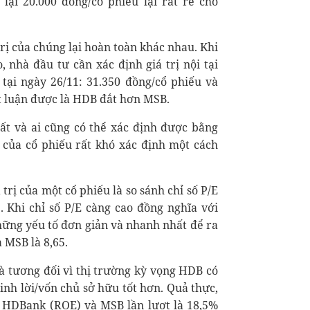
lại 20.000 đồng/cổ phiếu lại rất rẻ cho
trị của chúng lại hoàn toàn khác nhau. Khi
, nhà đầu tư cần xác định giá trị nội tại
tại ngày 26/11: 31.350 đồng/cổ phiếu và
t luận được là HDB đắt hơn MSB.
hất và ai cũng có thể xác định được bằng
ị của cổ phiếu rất khó xác định một cách
trị của một cổ phiếu là so sánh chỉ số P/E
. Khi chỉ số P/E càng cao đồng nghĩa với
những yếu tố đơn giản và nhanh nhất để ra
 MSB là 8,65.
à tương đối vì thị trường kỳ vọng HDB có
sinh lời/vốn chủ sở hữu tốt hơn. Quả thực,
 HDBank (ROE) và MSB lần lượt là 18,5%