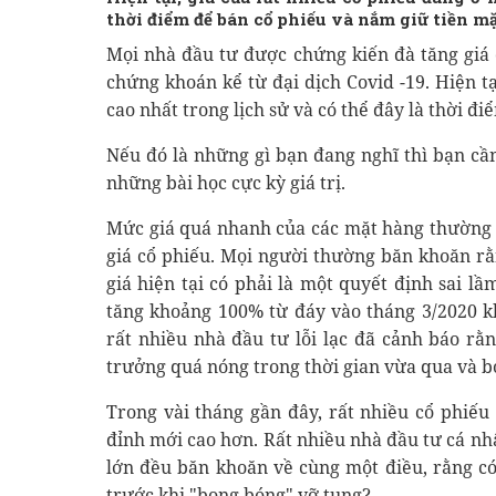
thời điểm để bán cổ phiếu và nắm giữ tiền m
Mọi nhà đầu tư được chứng kiến đà tăng giá c
chứng khoán kể từ đại dịch Covid -19. Hiện t
cao nhất trong lịch sử và có thể đây là thời đ
Nếu đó là những gì bạn đang nghĩ thì bạn cầ
những bài học cực kỳ giá trị.
Mức giá quá nhanh của các mặt hàng thường là
giá cổ phiếu. Mọi người thường băn khoăn rằ
giá hiện tại có phải là một quyết định sai l
tăng khoảng 100% từ đáy vào tháng 3/2020 kh
rất nhiều nhà đầu tư lỗi lạc đã cảnh báo rằ
trưởng quá nóng trong thời gian vừa qua và b
Trong vài tháng gần đây, rất nhiều cổ phiếu 
đỉnh mới cao hơn. Rất nhiều nhà đầu tư cá nh
lớn đều băn khoăn về cùng một điều, rằng c
trước khi "bong bóng" vỡ tung?