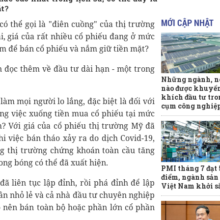
ặt?
MỚI CẬP NHẬT
ó thể gọi là "điên cuồng" của thị trường
ại, giá của rất nhiều cổ phiếu đang ở mức
iểm để bán cổ phiếu và nắm giữ tiền mặt?
n đọc thêm về đầu tư dài hạn - một trong
Những ngành, n
nào được khuyế
khích đầu tư tro
m mọi người lo lắng, đặc biệt là đối với
cụm công nghiệ
ng việc xuống tiền mua cổ phiếu tại mức
ầm? Với giá của cổ phiếu thị trường Mỹ đã
i việc bán tháo xảy ra do dịch Covid-19,
ng thị trường chứng khoán toàn cầu tăng
ong bóng có thể đã xuất hiện.
PMI tháng 7 đạt 
điểm, ngành sản
đã liên tục lập đỉnh, rồi phá đỉnh để lập
Việt Nam khởi s
ân nhỏ lẻ và cả nhà đầu tư chuyên nghiệp
ó nên bán toàn bộ hoặc phần lớn cổ phần