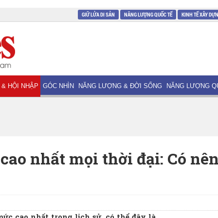
GIỮ LỬA DI SẢN
NĂNG LƯỢNG QUỐC TẾ
KINH TẾ XÂY DỰ
 & HỘI NHẬP
GÓC NHÌN
NĂNG LƯỢNG & ĐỜI SỐNG
NĂNG LƯỢNG Q
cao nhất mọi thời đại: Có nê
mức cao nhất trong lịch sử, có thể đây là