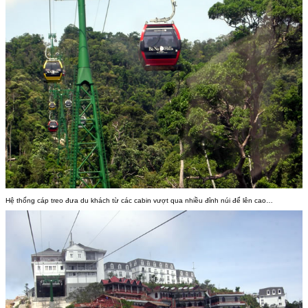
Hệ thống cáp treo đưa du khách từ các cabin vượt qua nhiều đỉnh núi để lên cao…