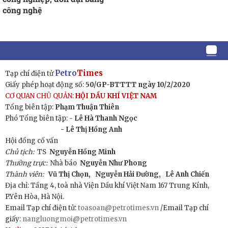
công nghệ
Petro
Times
Tạp chí điện tử
Giấy phép hoạt động số:
50/GP-BTTTT ngày 10/2/2020
CƠ QUAN CHỦ QUẢN:
HỘI DẦU KHÍ VIỆT NAM
Tổng biên tập:
Phạm Thuận Thiên
Phó Tổng biên tập: -
Lê Hà Thanh Ngọc
- Lê Thị Hồng Anh
Hội đồng cố vấn
Chủ tịch:
TS
Nguyễn Hồng Minh
Thường trực:
Nhà báo
Nguyễn Như Phong
Thành viên:
Vũ Thị Chọn,
Nguyễn Hải Đường,
Lê Anh Chiến
Địa chỉ: Tầng 4, toà nhà Viện Dầu khí Việt Nam 167 Trung Kính,
P.Yên Hòa, Hà Nội.
Email Tạp chí điện tử:
toasoan@petrotimes.vn
/Email Tạp chí
giấy:
nangluongmoi@petrotimes.vn