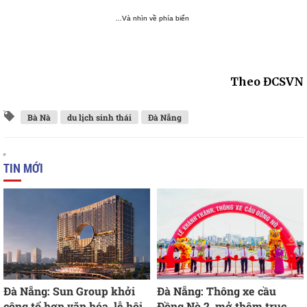
…Và nhìn về phía biển
Theo ĐCSVN
Bà Nà
du lịch sinh thái
Đà Nẵng
TIN MỚI
Đà Nẵng: Sun Group khởi
Đà Nẵng: Thông xe cầu
công tổ hợp văn hóa, lễ hội
Đồng Nò 2, mở thêm trục