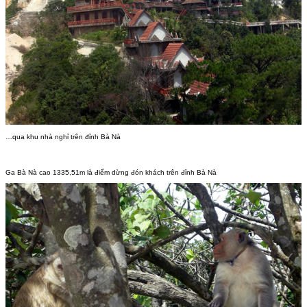
…qua khu nhà nghỉ trên đỉnh Bà Nà
Ga Bà Nà cao 1335,51m là điểm dừng đón khách trên đỉnh Bà Nà