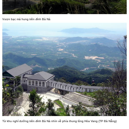
Vượn bạc má hung trên đỉnh Bà Nà
Từ khu nghỉ dưỡng trên đỉnh Bà Nà nhìn về phía thung lũng Hòa Vang (TP Đà Nẵng)