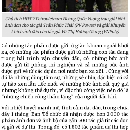
Chủ tịch HĐTV Petrovietnam Hoàng Quốc Vượng trao giải Nhì
ảnh đơn cho tác giả Trần Phúc Thái (PV Power) và giải Khuyến
khích ảnh đơn cho tác giả Vũ Thị Hương Giang (VNPoly)
Có những tác phẩm được gửi từ giàn khoan ngoài khơi
xa, có những tác phẩm được gửi từ những con tàu đang
trong hải trình vận chuyển dầu, có những bức ảnh
được gửi từ phòng thí nghiệm và cả những bức ảnh
được gửi về từ các dự án nơi nước bạn xa xôi… Cùng với
đó là những dòng tâm sự, những sẻ chia, đặc biệt có cả
tự hào xen lẫn tiếc nuối về những bức ảnh rất quý giá
nhưng không thể dự thi, vì đặc thù công việc nên đó là
“những chiến công thầm lặng” của người dầu khí.
Với nhiệt huyết mạnh mẽ, tình cảm dạt dào, trong chưa
đầy 1 tháng, Ban Tổ chức đã nhận được hơn 2.000 tác
phẩm ảnh đơn và ảnh bộ của gần 500 tác giả từ các đơn
vị gửi về dự thi. Trong đó, có 1.802 tác phẩm dự thi hợp