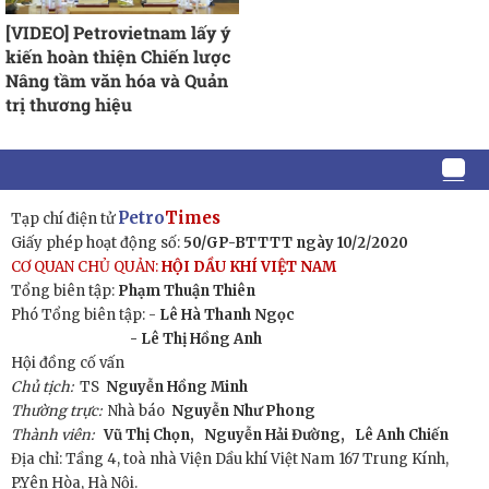
[VIDEO] Petrovietnam lấy ý
kiến hoàn thiện Chiến lược
Nâng tầm văn hóa và Quản
trị thương hiệu
Petro
Times
Tạp chí điện tử
Giấy phép hoạt động số:
50/GP-BTTTT ngày 10/2/2020
CƠ QUAN CHỦ QUẢN:
HỘI DẦU KHÍ VIỆT NAM
Tổng biên tập:
Phạm Thuận Thiên
Phó Tổng biên tập: -
Lê Hà Thanh Ngọc
- Lê Thị Hồng Anh
Hội đồng cố vấn
Chủ tịch:
TS
Nguyễn Hồng Minh
Thường trực:
Nhà báo
Nguyễn Như Phong
Thành viên:
Vũ Thị Chọn,
Nguyễn Hải Đường,
Lê Anh Chiến
Địa chỉ: Tầng 4, toà nhà Viện Dầu khí Việt Nam 167 Trung Kính,
P.Yên Hòa, Hà Nội.