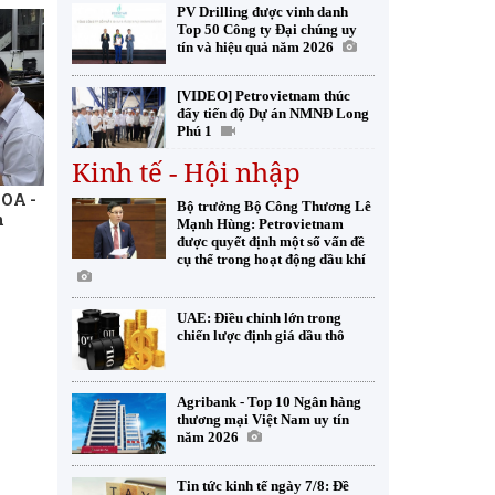
PV Drilling được vinh danh
Top 50 Công ty Đại chúng uy
tín và hiệu quả năm 2026
[VIDEO] Petrovietnam thúc
đẩy tiến độ Dự án NMNĐ Long
Phú 1
Kinh tế - Hội nhập
iOA -
Bộ trưởng Bộ Công Thương Lê
m
Mạnh Hùng: Petrovietnam
được quyết định một số vấn đề
cụ thể trong hoạt động dầu khí
UAE: Điều chỉnh lớn trong
chiến lược định giá dầu thô
Agribank - Top 10 Ngân hàng
thương mại Việt Nam uy tín
năm 2026
Tin tức kinh tế ngày 7/8: Đề