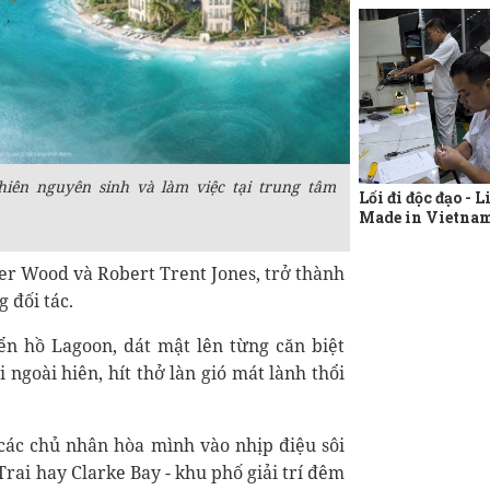
hiên nguyên sinh và làm việc tại trung tâm
Lối đi độc đạo - L
Made in Vietna
iger Wood và Robert Trent Jones, trở thành
 đối tác.
n hồ Lagoon, dát mật lên từng căn biệt
 ngoài hiên, hít thở làn gió mát lành thổi
các chủ nhân hòa mình vào nhịp điệu sôi
Trai hay Clarke Bay - khu phố giải trí đêm