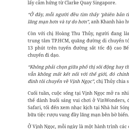
lấy cảm hứng từ Clarke Quay Singapore.
“Ở đây, mỗi người đều tìm thấy ‘phiên bản t
lãng mạn hơn và tự do hơn”
, anh Khanh hào h
Còn với chị Hoàng Thu Thủy, người đang là
trung tâm TP.HCM, quãng đường di chuyển tới
13 phút trên tuyến đường sắt tốc độ cao B
chuyến đi dạo.
“Không phải chọn giữa phố thị sôi động hay t
vẫn không mất kết nối với thế giới, đó chín
đình tôi chuyển về Vịnh Ngọc”
, chị Thủy chia s
Cuối tuần, cuộc sống tại Vịnh Ngọc mở ra nhi
thể dành buổi sáng vui chơi ở VinWonders, đ
Safari, tối đến xem nhạc kịch tại Nhà hát Só
bữa tiệc rượu vang đầy lãng mạn bên bờ biển.
Ở Vịnh Ngọc, mỗi ngày là một hành trình các