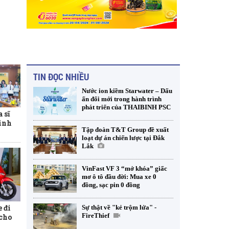
TIN ĐỌC NHIỀU
Nước ion kiềm Starwater – Dấu
ấn đổi mới trong hành trình
phát triển của THAIBINH PSC
 sĩ
inh
Tập đoàn T&T Group đề xuất
loạt dự án chiến lược tại Đắk
Lắk
VinFast VF 3 “mở khóa” giấc
mơ ô tô đầu đời: Mua xe 0
đồng, sạc pin 0 đồng
 đi
Sự thật về "kẻ trộm lửa" -
FireThief
 cho