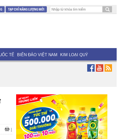
NG
TẠP CHÍ NĂNG LƯỢNG MỚI
UỐC TẾ
BIỂN ĐẢO VIỆT NAM
KIM LOẠI QUÝ
ở
|