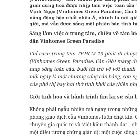
gian dung hòa được nhịp làm việc toàn cầu
Vịnh Ngọc (Vinhomes Green Paradise, Cần Gi
năng động bậc nhất châu Á, chính là nơi gi
giới, mà vẫn được sống một phiên bản tĩnh t
Sáng làm việc ở trung tâm, chiều về tắm bi
dân Vinhomes Green Paradise
Chỉ cách trung tâm TP.HCM 13 phút di chuyể
(Vinhomes Green Paradise, Cần Giờ) mang đế
nhịp sống toàn cầu, buổi tối trở về với than
mỗi ngày là một chương sống cân bằng, con ng
của phố thị hay hơi thở tinh khôi của thiên nh
Giới tinh hoa và hành trình tìm lại sự cân 
Không phải ngẫu nhiên mà ngay trong những
phòng giao dịch của Vinhomes luôn chật kín.
chuyên gia quốc tế và Việt kiều thành đạt - n
một điều tưởng chừng giản dị: một cuộc sống 