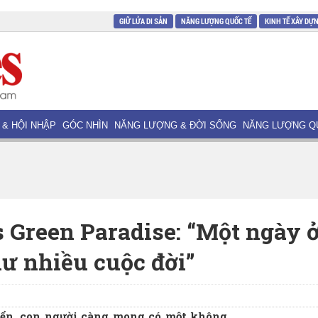
GIỮ LỬA DI SẢN
NĂNG LƯỢNG QUỐC TẾ
KINH TẾ XÂY DỰ
 & HỘI NHẬP
GÓC NHÌN
NĂNG LƯỢNG & ĐỜI SỐNG
NĂNG LƯỢNG Q
Green Paradise: “Một ngày 
ư nhiều cuộc đời”
iển, con người càng mong có một không