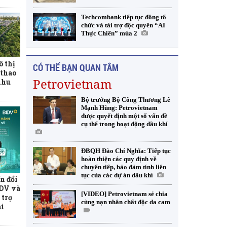
Techcombank tiếp tục đồng tổ
chức và tài trợ độc quyền “AI
Thực Chiến” mùa 2
ô thị
CÓ THỂ BẠN QUAN TÂM
 thao
Petrovietnam
khu
Bộ trưởng Bộ Công Thương Lê
Mạnh Hùng: Petrovietnam
được quyết định một số vấn đề
cụ thể trong hoạt động dầu khí
ĐBQH Đào Chí Nghĩa: Tiếp tục
hoàn thiện các quy định về
chuyển tiếp, bảo đảm tính liên
tục của các dự án dầu khí
n đổi
IDV và
[VIDEO] Petrovietnam sẻ chia
 trợ
cùng nạn nhân chất độc da cam
ài