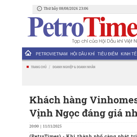
Thứ bảy 08/08/2026 23:06
PETROVIETNAM
HỘI DẦU KHÍ
TIÊU ĐIỂM
KINH TẾ
/
TRANG CHỦ
DOANH NGHIỆP & DOANH NHÂN
Khách hàng Vinhomes 
Vịnh Ngọc đáng giá nh
20:00 | 11/11/2025
(PetroTimes) -
Khi thành phố càng phát tr