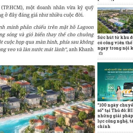
(TP.HCM), một doanh nhân vừa ký quỹ
g ở đây đáng giá như nhiều cuộc đời.
ình minh phản chiếu trên mặt hồ Lagoon
ếng sóng và gió biển thay thế cho chuông
Sức hút từ khu đ
một cuộc họp qua màn hình, phía sau không
có công viên thể
ngay trong nội 
ong veo và làn nước mát lành”
, anh Khanh
“100 ngày chuyể
số” tại Thủ đô: B
những giải pháp
lực công nghệ, t
chính