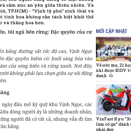
 và cảm xúc an yên giữa thiên nhiên. Và
ờ, TP.HCM) - “Vịnh tỷ phú” sinh thái và
ới tinh hoa không cần tách biệt khỏi thế
ại và thăng hoa hơn.
MỚI CẬP NHẬT
ển, tối ngủ bên rừng: Đặc quyền của cư
n bằng đường sắt tốc độ cao, Vịnh Ngọc
n đặc quyền hiếm có: buổi sáng hòa vào
Vẽ ước mơ, 21 họa
h âm của sóng biển và rừng xanh. Nơi đây,
nhí được BIDV v
ười không phải lựa chọn giữa sự sôi động
danh
iên.
bằng
 ngày đầu mở ký quỹ khu Vịnh Ngọc, các
 Giữa dòng người ấy là những doanh nhân,
hững người đã có tất cả, nhưng vẫn đi tìm
VinFast Kyo: “Xe
làm có gu” dành
cân bằng.
phái đẹp