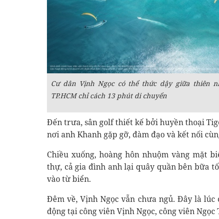
Cư dân Vịnh Ngọc có thể thức dậy giữa thiên n
TP.HCM chỉ cách 13 phút di chuyển
Đến trưa, sân golf thiết kế bởi huyền thoại T
nơi anh Khanh gặp gỡ, đàm đạo và kết nối cùng
Chiều xuống, hoàng hôn nhuộm vàng mặt biể
thự, cả gia đình anh lại quây quần bên bữa tối
vào từ biển.
Đêm về, Vịnh Ngọc vẫn chưa ngủ. Đây là lúc 
động tại công viên Vịnh Ngọc, công viên Ngọc 